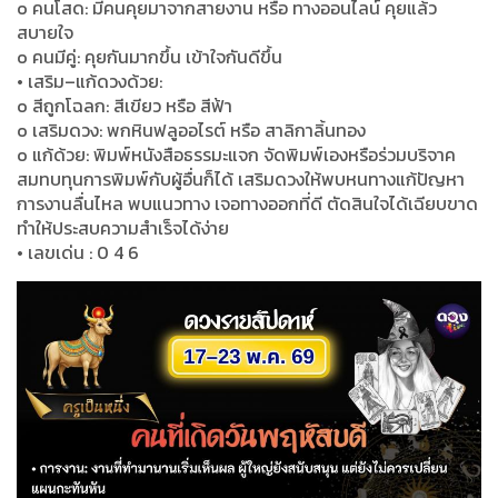
o คนโสด: มีคนคุยมาจากสายงาน หรือ ทางออนไลน์ คุยแล้ว
สบายใจ
o คนมีคู่: คุยกันมากขึ้น เข้าใจกันดีขึ้น
• เสริม–แก้ดวงด้วย:
o สีถูกโฉลก: สีเขียว หรือ สีฟ้า
o เสริมดวง: พกหินฟลูออไรต์ หรือ สาลิกาลิ้นทอง
o แก้ด้วย: พิมพ์หนังสือธรรมะแจก จัดพิมพ์เองหรือร่วมบริจาค
สมทบทุนการพิมพ์กับผู้อื่นก็ได้ เสริมดวงให้พบหนทางแก้ปัญหา
การงานลื่นไหล พบแนวทาง เจอทางออกที่ดี ตัดสินใจได้เฉียบขาด
ทำให้ประสบความสำเร็จได้ง่าย
• เลขเด่น : 0 4 6