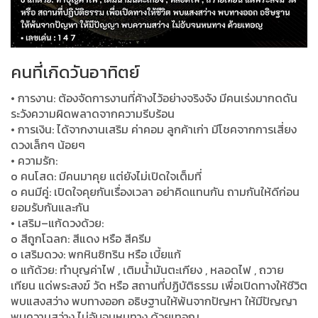
คนที่เกิดวันอาทิตย์
• การงาน: ต้องจัดการงานที่ค้างไว้อย่างจริงจัง มีคนเร่งมากดดัน
ระวังความผิดพลาดจากความรีบร้อน
• การเงิน: ได้จากงานเสริม ค่าคอม ลูกค้าเก่า มีโชคจากการเสี่ยง
ดวงเล็กๆ น้อยๆ
• ความรัก:
o คนโสด: มีคนมาคุย แต่ยังไม่เปิดใจเต็มที่
o คนมีคู่: เปิดใจคุยกันเรื่องเวลา อย่าคิดแทนกัน ถามกันให้ดีก่อน
ยอมรับกันและกัน
• เสริม–แก้ดวงด้วย:
o สีถูกโฉลก: สีแดง หรือ สีครีม
o เสริมดวง: พกหินซิทริน หรือ เบี้ยแก้
o แก้ด้วย: ทำบุญค่าไฟ , เติมน้ำมันตะเกียง , หลอดไฟ , ถวาย
เทียน แด่พระสงฆ์ วัด หรือ สถานที่ปฏิบัติธรรม เพื่อเปิดทางให้ชีวิต
พบแสงสว่าง พบทางออก อธิษฐานให้พ้นจากปัญหา ให้มีปัญญา
พบความสว่าง ไม่อับจนหนทาง ด้วยเทอญ