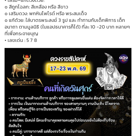
o สีถูกโฉลก: สีเหลือง หรือ สีขาว
o เสริมดวง: พกหินไพไรต์ หรือ พระสมเด็จ
o แก้ด้วย: ใส่บาตรพระสงฆ์ 3 รูป และ ทำทานกับเด็กพิการ เด็ก
อนาถา ตามมูลนิธิ (ในแอปธนาคารก็ได้) ที่ละ 10 -20 บาท หลายๆ
ที่เพื่อกระจายบุญ
• เลขเด่น : 5 7 8