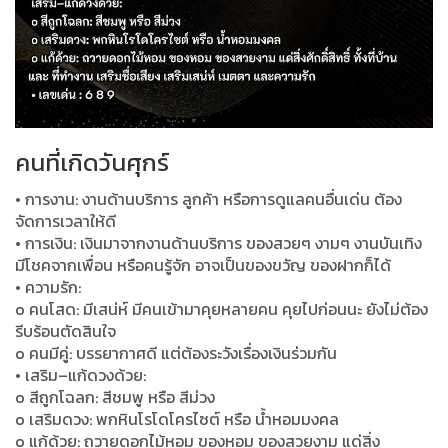
คนที่เกิดวันศุกร์
• การงาน: งานด้านบริการ ลูกค้า หรือการดูแลคนอื่นเด่น ต้อง
จัดการเวลาให้ดี
• การเงิน: เงินมาจากงานด้านบริการ ของสวยๆ งามๆ งานบันเทิง
มีโชคจากเพื่อน หรือคนรู้จัก อาจเป็นของขวัญ ของฝากก็ได้
• ความรัก:
o คนโสด: มีเสน่ห์ มีคนเข้ามาคุยหลายคน คุยไปก่อนนะ ยังไม่ต้อง
รีบร้อนตัดสินใจ
o คนมีคู่: บรรยากาศดี แต่ต้องระวังเรื่องเงินร่วมกัน
• เสริม–แก้ดวงด้วย:
o สีถูกโฉลก: สีชมพู หรือ สีม่วง
o เสริมดวง: พกหินโรโดโครไซต์ หรือ น้ำหอมมงคล
o แก้ด้วย: ถวายดอกไม้หอม ของหอม ของสวยงาม แด่สิ่ง