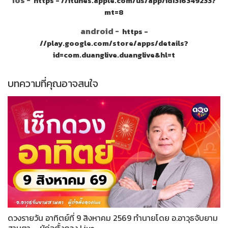
ios -
https - //itunes.apple.com/us/app/id1316349233?
mt=8
android -
https -
//play.google.com/store/apps/details?
id=com.duanglive.duanglive&hl=t
บทความที่คุณอาจสนใจ
ดวงรายวัน อาทิตย์ที่ 9 สิงหาคม 2569 ทำนายโดย อ.อาวุธจับยาม