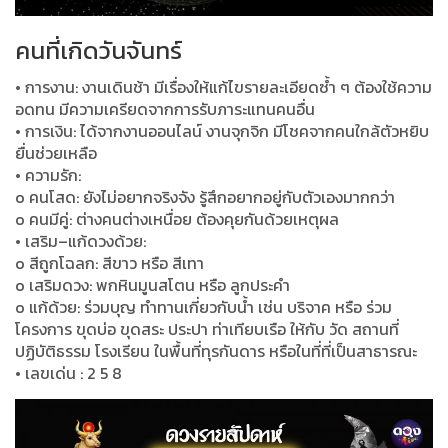
คนที่เกิดวันจันทร์
• การงาน: งานเดินช้า มีเรื่องให้แก้ไขรายละเอียดซ้ำ ๆ ต้องใช้ความ
อดทน มีความเครียดจากการรับภาระแทนคนอื่น
• การเงิน: ได้จากงานออนไลน์ งานจุกจิก มีโชคจากคนใกล้ตัวหยิบ
ยื่นช่วยเหลือ
• ความรัก:
o คนโสด: ยังไม่อยากจริงจัง รู้สึกอยากอยู่กับตัวเองมากกว่า
o คนมีคู่: ต่างคนต่างเหนื่อย ต้องคุยกันด้วยเหตุผล
• เสริม–แก้ดวงด้วย:
o สีถูกโฉลก: สีขาว หรือ สีเทา
o เสริมดวง: พกหินมูนสโตน หรือ ลูกประคำ
o แก้ด้วย: ร่วมบุญ ทำทานเกี่ยวกับน้ำ เช่น บริจาค หรือ ร่วม
โครงการ ขุดบ่อ ขุดสระ ประปา ท่าเทียบเรือ ให้กับ วัด สถานที่
ปฏิบัติธรรม โรงเรียน ในพื้นที่ทุรกันดาร หรือในที่ที่เป็นสาธารณะ
• เลขเด่น : 2 5 8