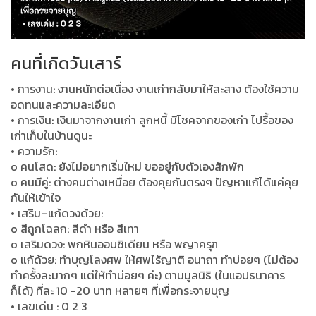
คนที่เกิดวันเสาร์
• การงาน: งานหนักต่อเนื่อง งานเก่ากลับมาให้สะสาง ต้องใช้ความ
อดทนและความละเอียด
• การเงิน: เงินมาจากงานเก่า ลูกหนี้ มีโชคจากของเก่า ไปรื้อของ
เก่าเก็บในบ้านดูนะ
• ความรัก:
o คนโสด: ยังไม่อยากเริ่มใหม่ ขออยู่กับตัวเองสักพัก
o คนมีคู่: ต่างคนต่างเหนื่อย ต้องคุยกันตรงๆ ปัญหาแก้ได้แค่คุย
กันให้เข้าใจ
• เสริม–แก้ดวงด้วย:
o สีถูกโฉลก: สีดำ หรือ สีเทา
o เสริมดวง: พกหินออบซิเดียน หรือ พญาครุฑ
o แก้ด้วย: ทำบุญโลงศพ ให้ศพไร้ญาติ อนาถา ทำบ่อยๆ (ไม่ต้อง
ทำครั้งละมากๆ แต่ให้ทำบ่อยๆ ค่ะ) ตามมูลนิธิ (ในแอปธนาคาร
ก็ได้) ที่ละ 10 -20 บาท หลายๆ ที่เพื่อกระจายบุญ
• เลขเด่น : 0 2 3