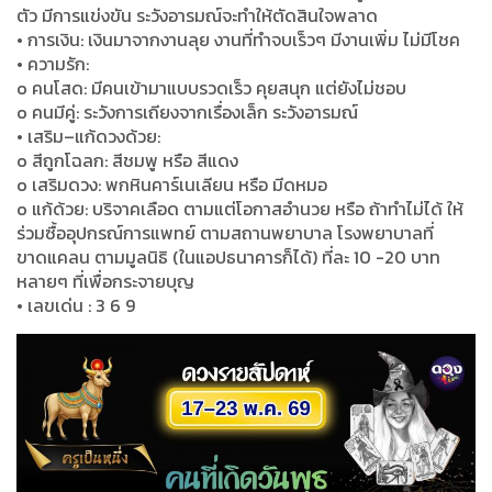
ตัว มีการแข่งขัน ระวังอารมณ์จะทำให้ตัดสินใจพลาด
• การเงิน: เงินมาจากงานลุย งานที่ทำจบเร็วๆ มีงานเพิ่ม ไม่มีโชค
• ความรัก:
o คนโสด: มีคนเข้ามาแบบรวดเร็ว คุยสนุก แต่ยังไม่ชอบ
o คนมีคู่: ระวังการเถียงจากเรื่องเล็ก ระวังอารมณ์
• เสริม–แก้ดวงด้วย:
o สีถูกโฉลก: สีชมพู หรือ สีแดง
o เสริมดวง: พกหินคาร์เนเลียน หรือ มีดหมอ
o แก้ด้วย: บริจาคเลือด ตามแต่โอกาสอำนวย หรือ ถ้าทำไม่ได้ ให้
ร่วมซื้ออุปกรณ์การแพทย์ ตามสถานพยาบาล โรงพยาบาลที่
ขาดแคลน ตามมูลนิธิ (ในแอปธนาคารก็ได้) ที่ละ 10 -20 บาท
หลายๆ ที่เพื่อกระจายบุญ
• เลขเด่น : 3 6 9