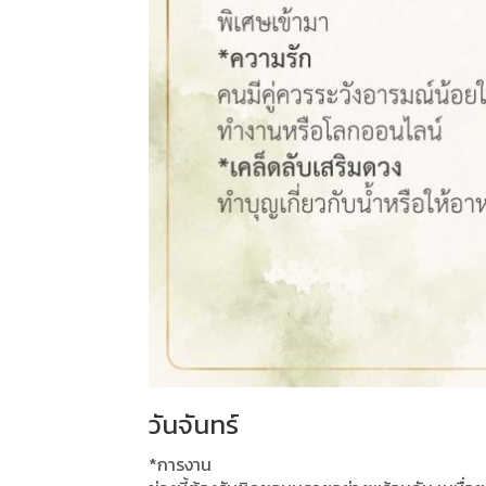
วันจันทร์
*การงาน