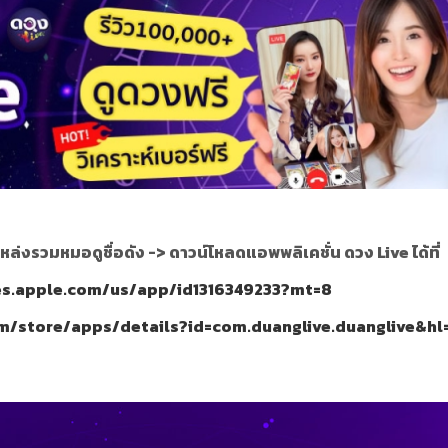
หล่งรวมหมอดูชื่อดัง ->
ดาวน์โหลดแอพพลิเคชั่น ดวง Live ได้ที่
nes.apple.com/us/app/id1316349233?mt=8
om/store/apps/details?id=com.duanglive.duanglive&hl