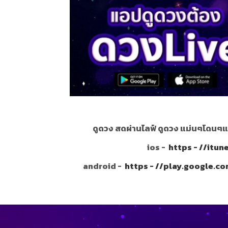
ดูดวง สดผ่านไลฟ์ ดูดวง แม่นๆโดนๆแ
ios -
https - //itu
android -
https - //play.google.c