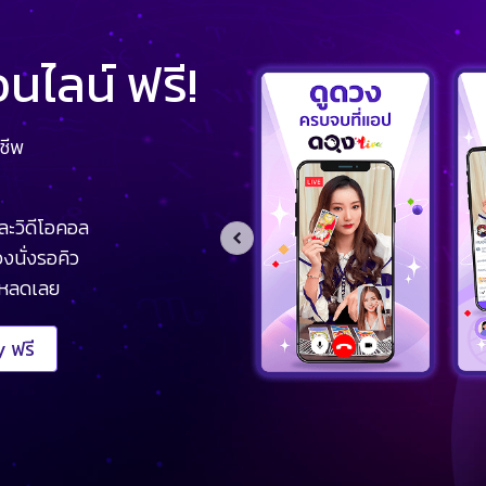
ไลน์ ฟรี!
ชีพ
ละวิดีโอคอล
งนั่งรอคิว
โหลดเลย
 ฟรี