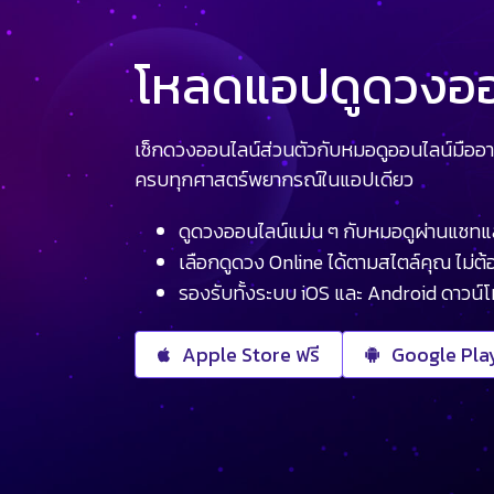
โหลดแอปดูดวงออน
เช็กดวงออนไลน์ส่วนตัวกับหมอดูออนไลน์มืออา
ครบทุกศาสตร์พยากรณ์ในแอปเดียว
ดูดวงออนไลน์แม่น ๆ กับหมอดูผ่านแชทแ
เลือกดูดวง Online ได้ตามสไตล์คุณ ไม่ต้อ
รองรับทั้งระบบ iOS และ Android ดาวน์
Apple Store ฟรี
Google Play