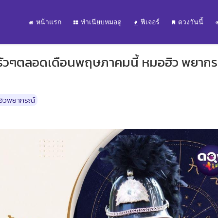
หน้าแรก
ทำเนียบหมอดู
ฟีเจอร์
ดวงวันนี้
ามารัวๆตลอดเดือนพฤษภาคมนี้ หมอฮิว พยาก
ิวพยากรณ์