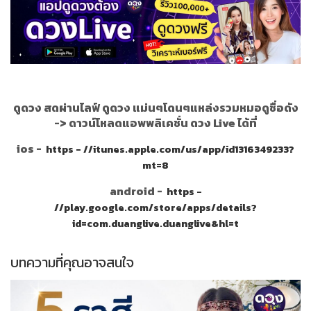
ดูดวง สดผ่านไลฟ์ ดูดวง แม่นๆโดนๆแหล่งรวมหมอดูชื่อดัง
->
ดาวน์โหลดแอพพลิเคชั่น ดวง Live ได้ที่
ios -
https - //itunes.apple.com/us/app/id1316349233?
mt=8
android -
https -
//play.google.com/store/apps/details?
id=com.duanglive.duanglive&hl=t
บทความที่คุณอาจสนใจ