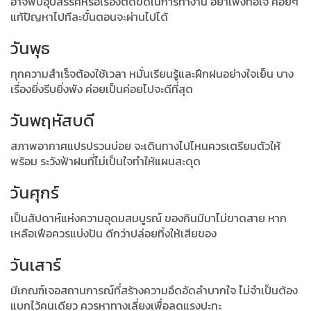
อาจพบอุปสรรคหรือเรื่องติดขัดในการทำงาน อย่าเพิ่งท้อใจ ค่อยๆ
แก้ปัญหาไปทีละขั้นตอนจะผ่านไปได้
วันพุธ
ทุกความสำเร็จต้องใช้เวลา หมั่นเรียนรู้และฝึกฝนอย่างใจเย็น บาง
เรื่องยิ่งรีบยิ่งพัง ค่อยเป็นค่อยไปจะดีที่สุด
วันพฤหัสบดี
สภาพอากาศแปรปรวนบ่อย จะเดินทางไปไหนควรเตรียมตัวให้
พร้อม ระวังฟ้าฝนที่ไม่เป็นใจทำให้แผนสะดุด
วันศุกร์
เป็นสัปดาห์แห่งความอุดมสมบูรณ์ ของกินมีมาไม่ขาดสาย หาก
เหลือเฟือควรแบ่งปัน ดีกว่าปล่อยทิ้งให้เสียของ
วันเสาร์
มีเกณฑ์เจอสถานการณ์ที่สร้างความอึดอัดลำบากใจ ไม่จำเป็นต้อง
แบกไว้คนเดียว ควรหาทางเลี่ยงเพื่อลดแรงปะทะ