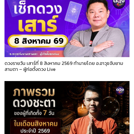
ดวงรายวัน เสาร์ที่ 8 สิงหาคม 2569 ทำนายโดย อ.อาวุธจับยาม
สามตา – ผู้ก่อตั้งดวง Live