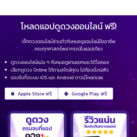
โหลดแอปดูดวงออนไลน์ ฟรี!
เช็กดวงออนไลน์ส่วนตัวกับหมอดูออนไลน์มืออาชีพ
ครบทุกศาสตร์พยากรณ์ในแอปเดียว
ดูดวงออนไลน์แม่น ๆ กับหมอดูผ่านแชทและวิดีโอคอล
เลือกดูดวง Online ได้ตามสไตล์คุณ ไม่ต้องนั่งรอคิว
รองรับทั้งระบบ iOS และ Android ดาวน์โหลดเลย
Apple Store ฟรี
Google Play ฟรี