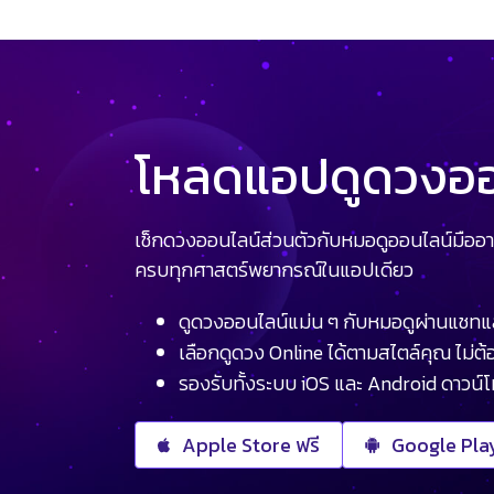
โหลดแอปดูดวงออน
เช็กดวงออนไลน์ส่วนตัวกับหมอดูออนไลน์มืออา
ครบทุกศาสตร์พยากรณ์ในแอปเดียว
ดูดวงออนไลน์แม่น ๆ กับหมอดูผ่านแชทแ
เลือกดูดวง Online ได้ตามสไตล์คุณ ไม่ต้อ
รองรับทั้งระบบ iOS และ Android ดาวน์
Apple Store ฟรี
Google Play