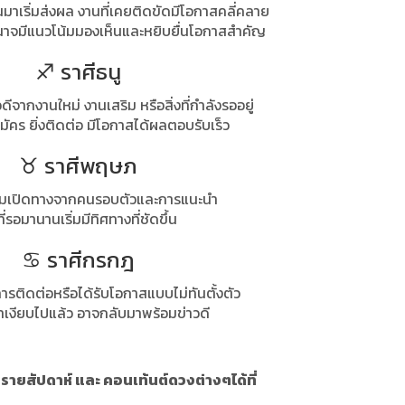
มาเริ่มส่งผล งานที่เคยติดขัดมีโอกาสคลี่คลาย
ำนาจมีแนวโน้มมองเห็นและหยิบยื่นโอกาสสำคัญ
♐ ราศีธนู
วดีจากงานใหม่ งานเสริม หรือสิ่งที่กำลังรออยู่
งสมัคร ยิ่งติดต่อ มีโอกาสได้ผลตอบรับเร็ว
♉ ราศีพฤษภ
ิ่มเปิดทางจากคนรอบตัวและการแนะนำ
งที่รอมานานเริ่มมีทิศทางที่ชัดขึ้น
♋ ราศีกรกฎ
การติดต่อหรือได้รับโอกาสแบบไม่ทันตั้งตัว
ดว่าเงียบไปแล้ว อาจกลับมาพร้อมข่าวดี
ายสัปดาห์ และ คอนเท้นต์ดวงต่างๆได้ที่