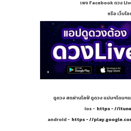
เพจ Facebook ดวง Liv
หรือ เว็บไซ
ดูดวง สดผ่านไลฟ์ ดูดวง แม่นๆโดนๆแ
ios -
https - //itu
android -
https - //play.google.c