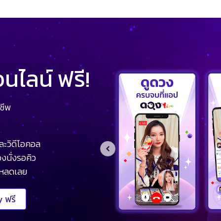
ไลน์ ฟรี!
ชีพ
ละวิดีโอคอล
งนั่งรอคิว
โหลดเลย
 ฟรี