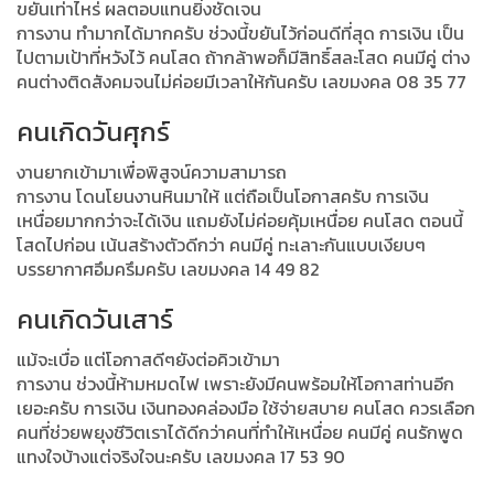
ขยันเท่าไหร่ ผลตอบแทนยิ่งชัดเจน
การงาน ทำมากได้มากครับ ช่วงนี้ขยันไว้ก่อนดีที่สุด การเงิน เป็น
ไปตามเป้าที่หวังไว้ คนโสด ถ้ากล้าพอก็มีสิทธิ์สละโสด คนมีคู่ ต่าง
คนต่างติดสังคมจนไม่ค่อยมีเวลาให้กันครับ เลขมงคล 08 35 77
คนเกิดวันศุกร์
งานยากเข้ามาเพื่อพิสูจน์ความสามารถ
การงาน โดนโยนงานหินมาให้ แต่ถือเป็นโอกาสครับ การเงิน
เหนื่อยมากกว่าจะได้เงิน แถมยังไม่ค่อยคุ้มเหนื่อย คนโสด ตอนนี้
โสดไปก่อน เน้นสร้างตัวดีกว่า คนมีคู่ ทะเลาะกันแบบเงียบๆ
บรรยากาศอึมครึมครับ เลขมงคล 14 49 82
คนเกิดวันเสาร์
แม้จะเบื่อ แต่โอกาสดีๆยังต่อคิวเข้ามา
การงาน ช่วงนี้ห้ามหมดไฟ เพราะยังมีคนพร้อมให้โอกาสท่านอีก
เยอะครับ การเงิน เงินทองคล่องมือ ใช้จ่ายสบาย คนโสด ควรเลือก
คนที่ช่วยพยุงชีวิตเราได้ดีกว่าคนที่ทำให้เหนื่อย คนมีคู่ คนรักพูด
แทงใจบ้างแต่จริงใจนะครับ เลขมงคล 17 53 90