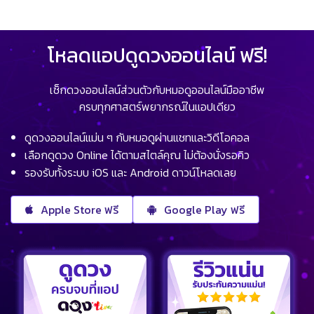
โหลดแอปดูดวงออนไลน์ ฟรี!
เช็กดวงออนไลน์ส่วนตัวกับหมอดูออนไลน์มืออาชีพ
ครบทุกศาสตร์พยากรณ์ในแอปเดียว
ดูดวงออนไลน์แม่น ๆ กับหมอดูผ่านแชทและวิดีโอคอล
เลือกดูดวง Online ได้ตามสไตล์คุณ ไม่ต้องนั่งรอคิว
รองรับทั้งระบบ iOS และ Android ดาวน์โหลดเลย
Apple Store ฟรี
Google Play ฟรี