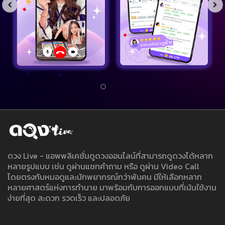
ดวง Live - แอพพลิเคชั่นดูดวงออนไลน์ที่สามารถดูดวงได้หลาก
หลายรูปแบบ เช่น ดูผ่านแชทคำถาม หรือ ดูผ่าน Video Call
โดยตรงกับหมอดูและนักพยากรณ์กว่าพันคน มีให้เลือกหลาก
หลายศาสตร์แห่งการทำนาย มาพร้อมกับการออกแบบที่เน้นใช้งาน
ง่ายที่สุด สะดวก รวดเร็ว และปลอดภัย