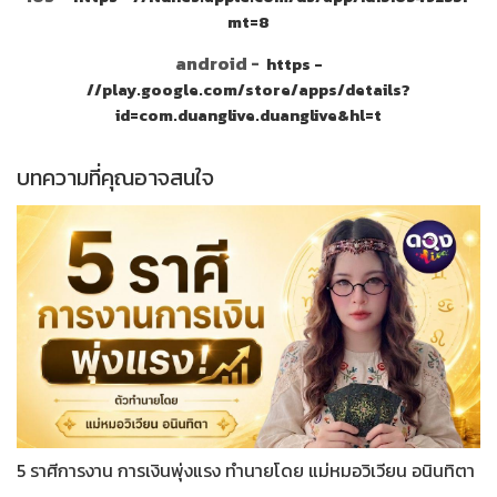
mt=8
android -
https -
//play.google.com/store/apps/details?
id=com.duanglive.duanglive&hl=t
บทความที่คุณอาจสนใจ
5 ราศีการงาน การเงินพุ่งแรง ทำนายโดย แม่หมอวิเวียน อนินทิตา