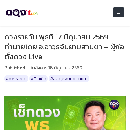
ดวงรายวัน พุธที่ 17 มิถุนายน 2569
ทำนายโดย อ.อาวุธจับยามสามตา – ผู้ก่อ
ตั้งดวง Live
Published - วันอังคาร 16 มิถุนายน 2569
#ดวงรายวัน
#7วันเกิด
#อ.อาวุธจับยามสามตา