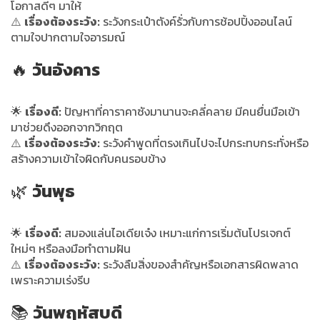
โอกาสดีๆ มาให้
⚠️
เรื่องต้องระวัง:
ระวังกระเป๋าตังค์รั่วกับการช้อปปิ้งออนไลน์
ตามใจปากตามใจอารมณ์
🔥
วันอังคาร
🌟
เรื่องดี:
ปัญหาที่คาราคาซังมานานจะคลี่คลาย มีคนยื่นมือเข้า
มาช่วยดึงออกจากวิกฤต
⚠️
เรื่องต้องระวัง:
ระวังคำพูดที่ตรงเกินไปจะไปกระทบกระทั่งหรือ
สร้างความเข้าใจผิดกับคนรอบข้าง
🌿
วันพุธ
🌟
เรื่องดี:
สมองแล่นไอเดียเจ๋ง เหมาะแก่การเริ่มต้นโปรเจกต์
ใหม่ๆ หรือลงมือทำตามฝัน
⚠️
เรื่องต้องระวัง:
ระวังลืมสิ่งของสำคัญหรือเอกสารผิดพลาด
เพราะความเร่งรีบ
📚
วันพฤหัสบดี