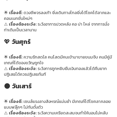
🌟
เรื่องดี:
ดวงชีพจรลงเท้า ยิ่งเดินทางไกลยิ่งได้โชคได้ลาภและ
คอนเนกชั่นใหม่ๆ
⚠️
เรื่องต้องระวัง:
ระวังอาการปวดหลัง คอ บ่า ไหล่ จากการนั่ง
ท่าเดิมเป็นเวลานาน
💖
วันศุกร์
🌟
เรื่องดี:
ความรักสดใส คนโสดมีคนเข้ามาขายขนมจีบ คนมีคู่มี
เกณฑ์ได้ของขวัญถูกใจ
⚠️
เรื่องต้องระวัง:
ระวังการถูกหยิบยืมเงินทองแล้วได้คืนยาก
ปฏิเสธได้ควรปฏิเสธทันที
🌑
วันเสาร์
🌟
เรื่องดี:
เซนส์แรงลางสังหรณ์แม่นยำ มีเกณฑ์ได้โชคลาภลอย
แบบฟลุ๊คๆ ไม่ทันตั้งตัว
⚠️
เรื่องต้องระวัง:
ระวังความเครียดสะสมจนทำให้นอนไม่หลับ