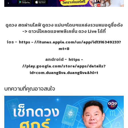
ดูดวง สดผ่านไลฟ์ ดูดวง แม่นๆโดนๆแหล่งรวมหมอดูชื่อดัง
->
ดาวน์โหลดแอพพลิเคชั่น ดวง Live ได้ที่
ios -
https - //itunes.apple.com/us/app/id1316349233?
mt=8
android -
https -
//play.google.com/store/apps/details?
id=com.duanglive.duanglive&hl=t
บทความที่คุณอาจสนใจ