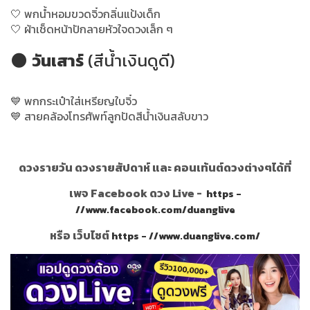
🤍 พกน้ำหอมขวดจิ๋วกลิ่นแป้งเด็ก
🤍 ผ้าเช็ดหน้าปักลายหัวใจดวงเล็ก ๆ
🌑
วันเสาร์
(สีน้ำเงินดูดี)
💙 พกกระเป๋าใส่เหรียญใบจิ๋ว
💙 สายคล้องโทรศัพท์ลูกปัดสีน้ำเงินสลับขาว
ดวงรายวัน ดวงรายสัปดาห์ และ คอนเท้นต์ดวงต่างๆได้ที่
เพจ Facebook ดวง Live -
https -
//www.facebook.com/duanglive
หรือ เว็บไซต์
https - //www.duanglive.com/