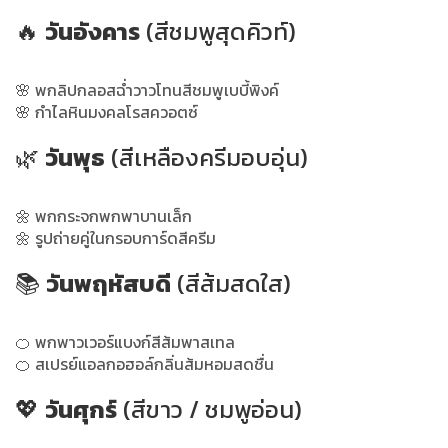
🔥
วันอังคาร
(สีชมพูสุดคิวท์)
🌸 พกลิปกลอสฉ่ำวาวโทนสีชมพูเบบี้พิงค์
🌸 กำไลหินมงคลโรสควอตซ์
🌿
วันพุธ
(สีเหลืองครีมอบอุ่น)
🌼 พกกระจกพกพาบานเล็ก
🌼 รูปถ่ายคู่ในกรอบการ์ดสีครีม
📚
วันพฤหัสบดี
(สีส้มสดใส)
🍊 พกพาวเวอร์แบงก์สีส้มพาสเทล
🍊 สเปรย์แอลกอฮอล์กลิ่นส้มหอมสดชื่น
💖
วันศุกร์
(สีขาว / ชมพูอ่อน)