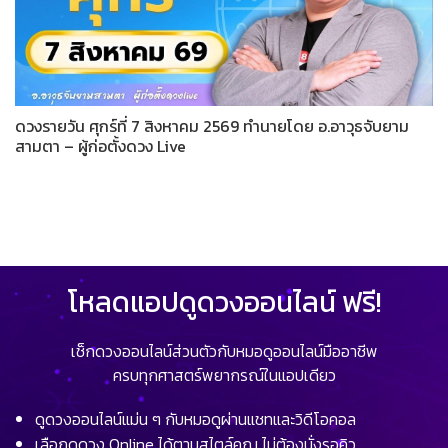
ดวงรายวัน ศุกร์ที่ 7 สิงหาคม 2569 ทำนายโดย อ.อาวุธจับยาม
สามตา – ผู้ก่อตั้งดวง Live
โหลดแอปดูดวงออนไลน์ ฟรี!
เช็กดวงออนไลน์ส่วนตัวกับหมอดูออนไลน์มืออาชีพ
ครบทุกศาสตร์พยากรณ์ในแอปเดียว
ดูดวงออนไลน์แม่น ๆ กับหมอดูผ่านแชทและวิดีโอคอล
เลือกดูดวง Online ได้ตามสไตล์คุณ ไม่ต้องนั่งรอคิว