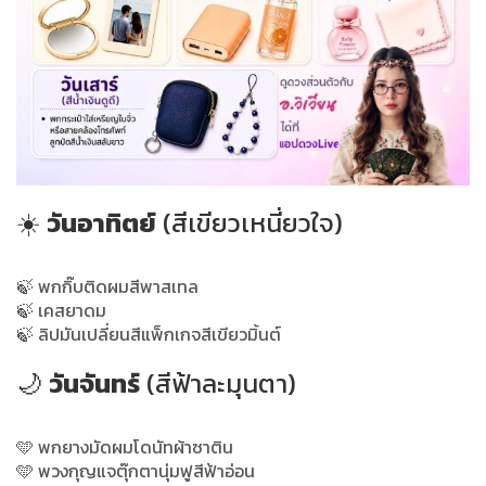
☀️
วันอาทิตย์
(สีเขียวเหนี่ยวใจ)
🍃 พกกิ๊บติดผมสีพาสเทล
🍃 เคสยาดม
🍃 ลิปมันเปลี่ยนสีแพ็กเกจสีเขียวมิ้นต์
🌙
วันจันทร์
(สีฟ้าละมุนตา)
🩵 พกยางมัดผมโดนัทผ้าซาติน
🩵 พวงกุญแจตุ๊กตานุ่มฟูสีฟ้าอ่อน