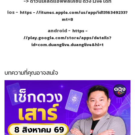
->
ดาวน์โหลดแอพพลิเคชั่น ดวง Live ได้ที่
ios -
https - //itunes.apple.com/us/app/id1316349233?
mt=8
android -
https -
//play.google.com/store/apps/details?
id=com.duanglive.duanglive&hl=t
บทความที่คุณอาจสนใจ