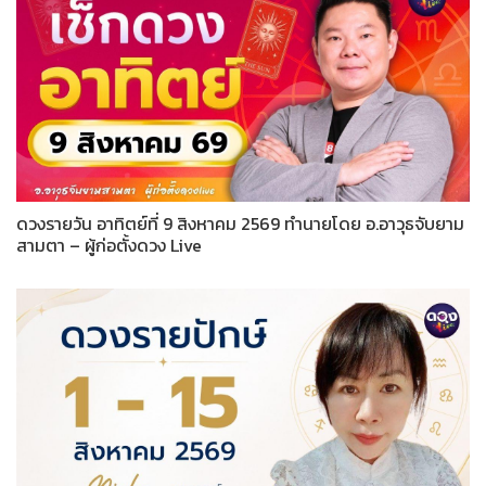
ดวงรายวัน อาทิตย์ที่ 9 สิงหาคม 2569 ทำนายโดย อ.อาวุธจับยาม
สามตา – ผู้ก่อตั้งดวง Live