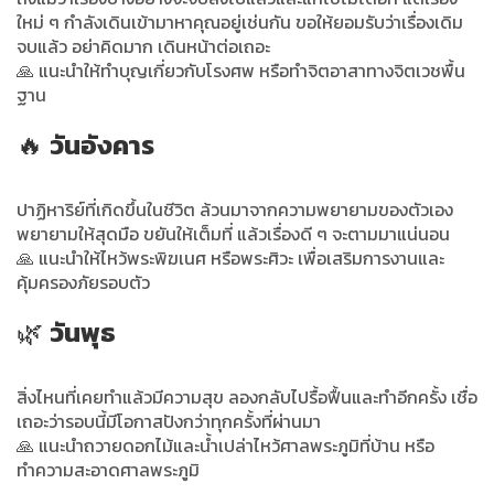
ใหม่ ๆ กำลังเดินเข้ามาหาคุณอยู่เช่นกัน ขอให้ยอมรับว่าเรื่องเดิม
จบแล้ว อย่าคิดมาก เดินหน้าต่อเถอะ
🙏 แนะนำให้ทำบุญเกี่ยวกับโรงศพ หรือทำจิตอาสาทางจิตเวชพื้น
ฐาน
🔥
วันอังคาร
ปาฏิหาริย์ที่เกิดขึ้นในชีวิต ล้วนมาจากความพยายามของตัวเอง
พยายามให้สุดมือ ขยันให้เต็มที่ แล้วเรื่องดี ๆ จะตามมาแน่นอน
🙏 แนะนำให้ไหว้พระพิฆเนศ หรือพระศิวะ เพื่อเสริมการงานและ
คุ้มครองภัยรอบตัว
🌿
วันพุธ
สิ่งไหนที่เคยทำแล้วมีความสุข ลองกลับไปรื้อฟื้นและทำอีกครั้ง เชื่อ
เถอะว่ารอบนี้มีโอกาสปังกว่าทุกครั้งที่ผ่านมา
🙏 แนะนำถวายดอกไม้และน้ำเปล่าไหว้ศาลพระภูมิที่บ้าน หรือ
ทำความสะอาดศาลพระภูมิ