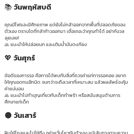
📚
วันพฤหัสบดี
คุณมีไฟและมีศักยภาพ แต่ยังไม่กล้าออกจากพื้นที่ปลอดภัยของ
ตัวเอง ตราบใดที่กล้าก้าวออกมา เชื่อเถอะว่าคุณทำได้ อย่ากังวล
ลุยเลย!
🙏 แนะนำให้ปล่อยนก และเติมน้ำมันตะเกียง
💖
วันศุกร์
ข้อดีของการรอ คือการได้พบกับสิ่งที่ควรค่าแก่การรอคอย อยาก
ให้คุณอดทนอีกนิด จนกว่าจะถึงเวลาที่เหมาะสม แล้วผลลัพธ์จะคุ้ม
ค่าแน่นอน
🙏 แนะนำไปทำบุญเกี่ยวกับเด็กกำพร้า หรือสนับสนุนด้านการ
ศึกษาแก่เด็ก
🌑
วันเสาร์
ฝันให้ไกลและไปให้ถึง อย่าหวั่นไหวกับตัวเอง แม้เส้นทางตามความ