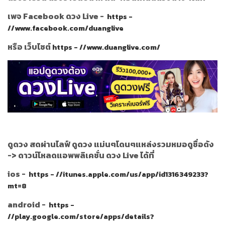
เพจ Facebook ดวง Live -
https -
//www.facebook.com/duanglive
หรือ เว็บไซต์
https - //www.duanglive.com/
ดูดวง สดผ่านไลฟ์ ดูดวง แม่นๆโดนๆแหล่งรวมหมอดูชื่อดัง
->
ดาวน์โหลดแอพพลิเคชั่น ดวง Live ได้ที่
ios -
https - //itunes.apple.com/us/app/id1316349233?
mt=8
android -
https -
//play.google.com/store/apps/details?