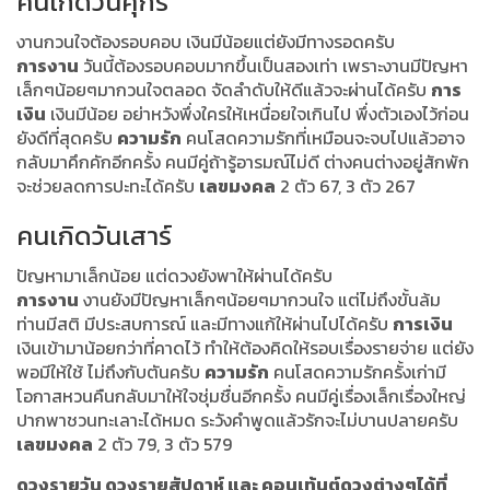
คนเกิดวันศุกร์
งานกวนใจต้องรอบคอบ เงินมีน้อยแต่ยังมีทางรอดครับ
การงาน
วันนี้ต้องรอบคอบมากขึ้นเป็นสองเท่า เพราะงานมีปัญหา
เล็กๆน้อยๆมากวนใจตลอด จัดลำดับให้ดีแล้วจะผ่านได้ครับ
การ
เงิน
เงินมีน้อย อย่าหวังพึ่งใครให้เหนื่อยใจเกินไป พึ่งตัวเองไว้ก่อน
ยังดีที่สุดครับ
ความรัก
คนโสดความรักที่เหมือนจะจบไปแล้วอาจ
กลับมาคึกคักอีกครั้ง คนมีคู่ถ้ารู้อารมณ์ไม่ดี ต่างคนต่างอยู่สักพัก
จะช่วยลดการปะทะได้ครับ
เลขมงคล
2 ตัว 67, 3 ตัว 267
คนเกิดวันเสาร์
ปัญหามาเล็กน้อย แต่ดวงยังพาให้ผ่านได้ครับ
การงาน
งานยังมีปัญหาเล็กๆน้อยๆมากวนใจ แต่ไม่ถึงขั้นล้ม
ท่านมีสติ มีประสบการณ์ และมีทางแก้ให้ผ่านไปได้ครับ
การเงิน
เงินเข้ามาน้อยกว่าที่คาดไว้ ทำให้ต้องคิดให้รอบเรื่องรายจ่าย แต่ยัง
พอมีให้ใช้ ไม่ถึงกับตันครับ
ความรัก
คนโสดความรักครั้งเก่ามี
โอกาสหวนคืนกลับมาให้ใจชุ่มชื่นอีกครั้ง คนมีคู่เรื่องเล็กเรื่องใหญ่
ปากพาชวนทะเลาะได้หมด ระวังคำพูดแล้วรักจะไม่บานปลายครับ
เลขมงคล
2 ตัว 79, 3 ตัว 579
ดวงรายวัน ดวงรายสัปดาห์ และ คอนเท้นต์ดวงต่างๆได้ที่