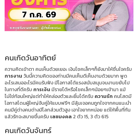
คนเกิดวันอาทิตย์
ความคิดเข้าตา คนเห็นด้วยเยอะ เงินโชคเล็กๆก็ยังมาให้ชื่นใจครับ
การงาน
วันนี้ความคิดของท่านมีคนเห็นดีเห็นงามด้วยมาก พูด
อะไรเสนออะไรมีคนรับฟัง มีโอกาสได้แรงสนับสนุนจนงานขยับไป
ในทางที่ดีครับ
การเงิน
มีรายได้หรือโชคเล็กๆน้อยๆเข้ามา แม้
ไม่ใช่ก้อนใหญ่แต่ทำให้คล่องตัวและยิ้มได้ครับ
ความรัก
คนโสดมี
โอกาสโดนผู้ใหญ่จับคู่ให้แบบฟรีๆ มีลุ้นเจอคนถูกใจจากคนแนะนำ
คนมีคู่ต่างคนต่างมีโลกส่วนตัวสูง เอาใจยากหน่อย แต่ให้พื้นที่กัน
แล้วรักจะสบายขึ้นครับ
เลขมงคล
2 ตัว 15, 3 ตัว 615
คนเกิดวันจันทร์