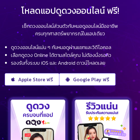
โหลดแอปดูดวงออนไลน์ ฟรี!
เช็กดวงออนไลน์ส่วนตัวกับหมอดูออนไลน์มืออาชีพ
ครบทุกศาสตร์พยากรณ์ในแอปเดียว
ดูดวงออนไลน์แม่น ๆ กับหมอดูผ่านแชทและวิดีโอคอล
เลือกดูดวง Online ได้ตามสไตล์คุณ ไม่ต้องนั่งรอคิว
รองรับทั้งระบบ iOS และ Android ดาวน์โหลดเลย
Apple Store ฟรี
Google Play ฟรี