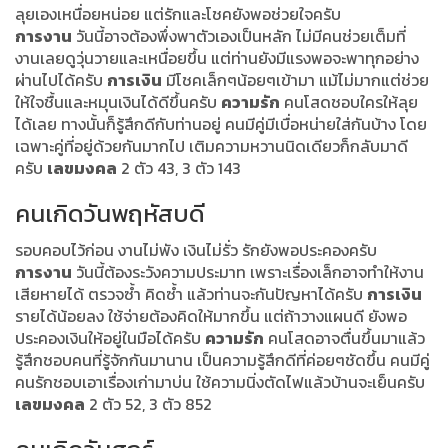
ลุยเองเหนื่อยหน่อย แต่รักและโชคยังพอช่วยใจครับ
การงาน
วันนี้อาจต้องพึ่งพาตัวเองเป็นหลัก ไม่มีคนช่วยเต็มที่
งานเลยดูวุ่นวายและเหนื่อยขึ้น แต่ท่านยังมีแรงพอจะพาทุกอย่าง
ผ่านไปได้ครับ
การเงิน
มีโชคเล็กๆน้อยๆเข้ามา แม้ไม่มากแต่ช่วย
ให้ใจชื้นและหมุนเงินได้ดีขึ้นครับ
ความรัก
คนโสดชอบใครให้ลุย
ได้เลย ทางนั้นก็รู้สึกดีกับท่านอยู่ คนมีคู่มีเบื่อหน่ายใส่กันบ้าง โดย
เฉพาะคู่ที่อยู่ด้วยกันมากไป เติมความหวานนิดเดียวก็กลับมาดี
ครับ
เลขมงคล
2 ตัว 43, 3 ตัว 143
คนเกิดวันพฤหัสบดี
รอบคอบไว้ก่อน งานไม่พัง เงินไม่รั่ว รักยังพอประคองครับ
การงาน
วันนี้ต้องระวังความประมาท เพราะเรื่องเล็กอาจทำให้งาน
เสียหายได้ ตรวจซ้ำ คิดซ้ำ แล้วท่านจะกันปัญหาได้ครับ
การเงิน
รายได้น้อยลง ใช้จ่ายต้องคิดให้มากขึ้น แต่ถ้าวางแผนดี ยังพอ
ประคองเงินให้อยู่ในมือได้ครับ
ความรัก
คนโสดอาจตื่นขึ้นมาแล้ว
รู้สึกชอบคนที่รู้จักกันมานาน เป็นความรู้สึกดีที่ค่อยๆชัดขึ้น คนมีคู่
คนรักชอบเอาเรื่องเก่ามาบ่น ใช้ความนิ่งตัดไฟแล้วบ้านจะเย็นครับ
เลขมงคล
2 ตัว 52, 3 ตัว 852