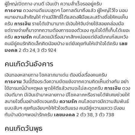
ผู้ใหญ่เปิดทาง งานดี เงินเข้า ความสำเร็จรออยู่ครับ
การงาน
ดวงงานดีแบบสุดๆ โอกาสดีมาถึงแล้ว ผู้ใหญ่ไว้ใจ มอบ
หมายงานสำคัญให้ ท่านมีสิทธิ์ได้แสดงฝีมือและสร้างชื่อให้คนเห็น
ครับ
การเงิน
รายได้เข้ามามาก มีเงินให้จับจ่ายใช้สอยคล่องมือ
แต่รายจ่ายก็มาจากความต้องการของตัวเอง คุมใจได้ก็เก็บได้เยอะ
ครับ
ความรัก
คนโสดแม้เรื่องมากสักหน่อยแต่ยังมีเกณฑ์สมหวัง
คนมีคู่คนรักคิดเล็กคิดน้อยบ้าง แต่ยังคุยกันให้เข้าใจได้ครับ
เลข
มงคล
2 ตัว 24, 3 ตัว 924
คนเกิดวันอังคาร
เงินทองหลายทาง โชคลาภมาเด่น ต้องนิ่งเรื่องคนครับ
การงาน
วันนี้ต้องระวังความขัดแย้งจากความคิดเห็นต่างกัน อย่า
ใช้อารมณ์นำเหตุผล พูดให้ดีแล้วงานจะไม่สะดุดครับ
การเงิน
ดวง
เงินดีมาก มีเงินเข้ามาหลายทาง มีโชคลาภหรือรายได้พิเศษช่วยให้
สบายใจขึ้นอย่างชัดเจนครับ
ความรัก
คนโสดอาจมีความสัมพันธ์
แบบลับๆ คุยกันเงียบๆให้หัวใจเต้นแรง คนมีคู่หวานแหวว มีงอน
กันบ้างนิดๆพอน่ารักครับ
เลขมงคล
2 ตัว 38, 3 ตัว 738
คนเกิดวันพุธ