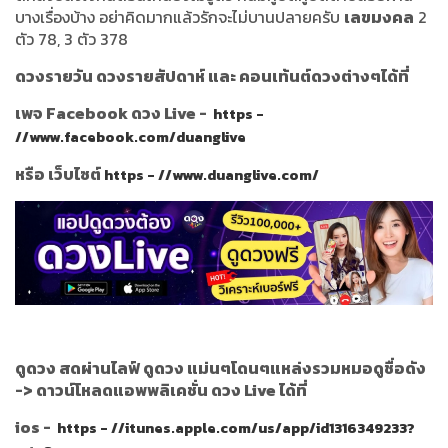
บางเรื่องบ้าง อย่าคิดมากแล้วรักจะไม่บานปลายครับ
เลขมงคล
2
ตัว 78, 3 ตัว 378
ดวงรายวัน ดวงรายสัปดาห์ และ คอนเท้นต์ดวงต่างๆได้ที่
เพจ Facebook ดวง Live -
https -
//www.facebook.com/duanglive
หรือ เว็บไซต์
https - //www.duanglive.com/
ดูดวง สดผ่านไลฟ์ ดูดวง แม่นๆโดนๆแหล่งรวมหมอดูชื่อดัง
->
ดาวน์โหลดแอพพลิเคชั่น ดวง Live ได้ที่
ios -
https - //itunes.apple.com/us/app/id1316349233?