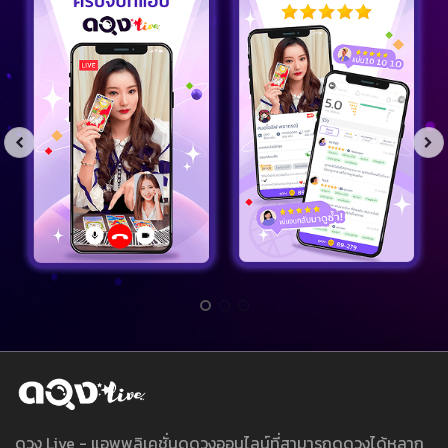
ดวง Live - แอพพลิเคชั่นดูดวงออนไลน์ที่สามารถดูดวงได้หลาก