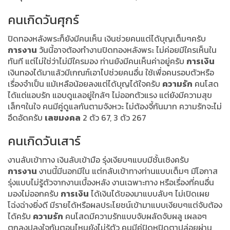
คนเกิดวันศุกร์
ปิดทองหลังพระก็ยังมีคนเห็น เงินช่วยคนแต่ได้บุญเต็มๆครับ
การงาน
วันนี้อาจต้องทำงานปิดทองหลังพระ ไม่ค่อยมีใครเห็นใน
ทันที แต่ไม่ใช่ว่าไม่มีใครมอง ท่านยังมีคนเห็นค่าอยู่ครับ
การเงิน
เงินทองได้มาแล้วมีเกณฑ์เอาไปช่วยคนอื่น ใช้เพื่อคนรอบตัวหรือ
เรื่องจำเป็น แม้เหลือน้อยลงแต่ได้บุญได้ใจครับ
ความรัก
คนโสด
ได้แต่แอบรัก แอบดูแลอยู่ใกล้ๆ ไม่ออกตัวแรง แต่ยังมีความสุข
เล็กๆในใจ คนมีคู่ดูแลกันตามจังหวะ ไม่ต้องจี้กันมาก ความรักจะไม่
อึดอัดครับ
เลขมงคล
2 ตัว 67, 3 ตัว 267
คนเกิดวันเสาร์
งานลับเข้าทาง เงินลับเข้ามือ รุ่งเงียบๆแบบมีชั้นเชิงครับ
การงาน
งานนี้มีนอกมีใน แต่กลับเข้าทางท่านแบบเต็มๆ มีโอกาส
รุ่งแบบไม่รู้ตัวจากงานเบื้องหลัง งานเฉพาะทาง หรือเรื่องที่คนอื่น
มองไม่ออกครับ
การเงิน
ได้เงินได้ของมาแบบลับๆ ไม่เปิดเผย
โฉ่งฉ่างยิ่งดี มีรายได้หรือผลประโยชน์เข้ามาแบบเงียบๆแต่จับต้อง
ได้ครับ
ความรัก
คนโสดมีความรักแบบจับผลัดจับผลู เผลอๆ
ตกลงปลงใจกันตอนไหนยังไม่รู้ตัว คนมีคู่ปิดหูปิดตาปล่อยผ่าน