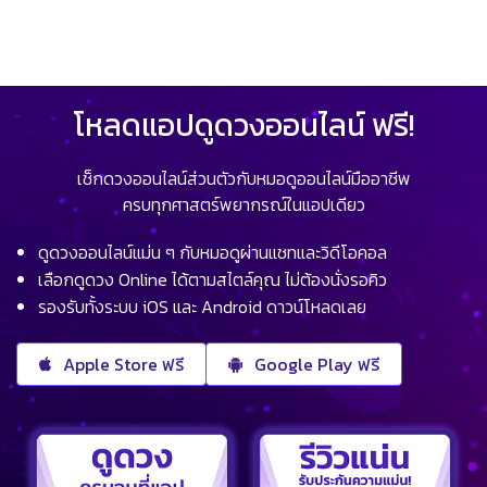
โหลดแอปดูดวงออนไลน์ ฟรี!
เช็กดวงออนไลน์ส่วนตัวกับหมอดูออนไลน์มืออาชีพ
ครบทุกศาสตร์พยากรณ์ในแอปเดียว
ดูดวงออนไลน์แม่น ๆ กับหมอดูผ่านแชทและวิดีโอคอล
เลือกดูดวง Online ได้ตามสไตล์คุณ ไม่ต้องนั่งรอคิว
รองรับทั้งระบบ iOS และ Android ดาวน์โหลดเลย
Apple Store ฟรี
Google Play ฟรี