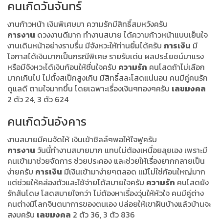
คนเกิดวันจันทร์
งานก้าวหน้า เงินพิเศษมา ความรักมีสิทธิ์สมหวังครับ
การงาน
ดวงงานดีมาก ทำงานสบาย ได้ความก้าวหน้าแบบเย็นใจ
งานเดินหน้าอย่างราบรื่น มีจังหวะให้ท่านยิ้มได้ครับ
การเงิน
มี
โอกาสได้เงินมากเป็นกรณีพิเศษ รายรับเด่น ผลประโยชน์มาแรง
หรือมีจังหวะได้เงินก้อนให้ชื่นใจครับ
ความรัก
คนโสดถ้าไม่เลือก
มากเกินไป ไม่ตั้งสเป็กสูงเกิน มีสิทธิ์สละโสดแน่นอน คนมีคู่คนรัก
ดูแลดี ตามใจมากขึ้น โดยเฉพาะเรื่องเงินๆทองๆครับ
เลขมงคล
2 ตัว 24, 3 ตัว 624
คนเกิดวันอังคาร
งานสบายมีคนจัดให้ เงินเข้าชิลล์ๆพอให้ใจฟูครับ
การงาน
วันนี้ทำงานสบายมาก แทบไม่ต้องเหนื่อยลุยเอง เพราะมี
คนเข้ามาช่วยจัดการ ช่วยประคอง และช่วยให้เรื่องยากกลายเป็น
ง่ายครับ
การเงิน
มีเงินเข้ามาง่ายๆตลอด แม้ไม่ใช่ก้อนใหญ่มาก
แต่ช่วยให้คล่องตัวและใช้จ่ายได้สบายใจครับ
ความรัก
คนโสดยัง
รักสันโดษ โสดสบายใจกว่า ไม่ต้องหาเรื่องวุ่นให้หัวใจ คนมีคู่ต่าง
คนต่างมีโลกจินตนาการของตนเอง ปล่อยให้เขาฝันบ้างแล้วบ้านจะ
สงบครับ
เลขมงคล
2 ตัว 36, 3 ตัว 836