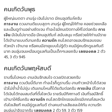
คนเกิดวันพุธ
ผู้ใหญ่เมตตา งานรุ่ง เงินไม่ขาด มีคนอุปถัมภ์ครับ
การงาน
ดวงงานดีแบบสุดๆ งานรุ่ง ผู้ใหญ่ให้ท้าย คอยช่วยเหลือ
และเอ็นดูท่านอย่างชัดเจน ทำอะไรมีคนเปิดทางให้ไปต่อครับ
การ
เงิน
มีเงินไม่ขาดมือ มีคนอุปถัมภ์ สนับสนุน หรือช่วยให้ท่านมีราย
ได้เข้ามาแบบดีงามครับ
ความรัก
คนโสดอาจแอบรักแอบชอบ
หัวหน้า เจ้านาย หรือคนมีอายุแบบไม่รู้ตัว คนมีคู่คนรักดูแลกันดี
มาก อบอุ่นจนเหมือนดูแลกันเป็นเด็กๆเลยครับ
เลขมงคล
2 ตัว
45, 3 ตัว 945
คนเกิดวันพฤหัสบดี
ราบรื่นไปหมด งานเงินรักสมใจ ดวงเปิดสวยครับ
การงาน
ดวงวันนี้ดีมาก ทำอะไรก็ดูราบรื่น งานก้าวหน้าไปได้สวย
บัวไม่ช้ำน้ำไม่ขุ่น เดินเกมไหนก็ได้แต้มต่อครับ
การเงิน
มีโอกาส
ได้เงินได้ทองสมดังที่ตั้งใจหวัง รายรับมีทิศทางดี เงินที่รอมีสิทธิ์
เข้ามาให้ยิ้มครับ
ความรัก
คนโสดรักใครชอบใครมีเกณฑ์สมหวัง
ดังใจเสียที คนมีคู่ดูแลกันดี ต่างคนต่างเสียสละให้กัน ความรัก
อบอุ่นน่าอิจฉาครับ
เลขมงคล
2 ตัว 59, 3 ตัว 159