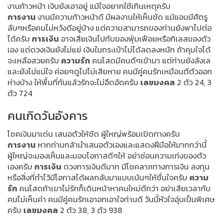
งานก้าวหน้า เงินยังเอาอยู่ แม้ใจอยากใช้เกินเหตุครับ
การงาน
งานมีความก้าวหน้าดี มีผลงานให้เห็นชัด แม้แอบมีศัตรู
ลับๆหรือคนไม่หวังดีอยู่บ้าง แต่ความสามารถของท่านยังพาไปต่อ
ได้ครับ
การเงิน
อาจเสียเงินไปกับของฟุ่มเฟือยหรือกิเลสของตัว
เอง แต่ดวงเงินยังไม่แย่ เงินในกระเป๋าไม่ได้ลดลงหนัก ถ้าคุมใจได้
จะเหลือสวยครับ
ความรัก
คนโสดมีคนดีๆเข้ามา แต่ท่านยังลังเล
และยังไม่แน่ใจ ค่อยๆดูไปไม่เสียหาย คนมีคู่คนรักเหมือนตีตัวออก
ห่างบ้าง ให้พื้นที่กันแล้วรักจะไม่อึดอัดครับ
เลขมงคล
2 ตัว 24, 3
ตัว 724
คนเกิดวันอังคาร
โชคเงินมาเด่น เสนอตัวให้ชัด ผู้ใหญ่พร้อมเปิดทางครับ
การงาน
หากท่านกล้านำเสนอตัวเองและแสดงฝีมือให้มากกว่านี้
ผู้ใหญ่จะมองเห็นและมอบโอกาสดีๆให้ อย่าซ่อนความเก่งของตัว
เองครับ
การเงิน
ดวงการเงินดีมาก มีโชคลาภทางการเงิน ลงทุน
หรือสิ่งที่ทำไว้มีโอกาสได้ผลกลับมาแบบเน้นๆให้ชื่นใจครับ
ความ
รัก
คนโสดถ้าเขาไม่รักก็เดินหน้าหาคนใหม่ดีกว่า อย่าเสียเวลากับ
คนไม่เห็นค่า คนมีคู่คนรักเอาอกเอาใจท่านดี วันนี้หัวใจอุ่นเป็นพิเศษ
ครับ
เลขมงคล
2 ตัว 38, 3 ตัว 938