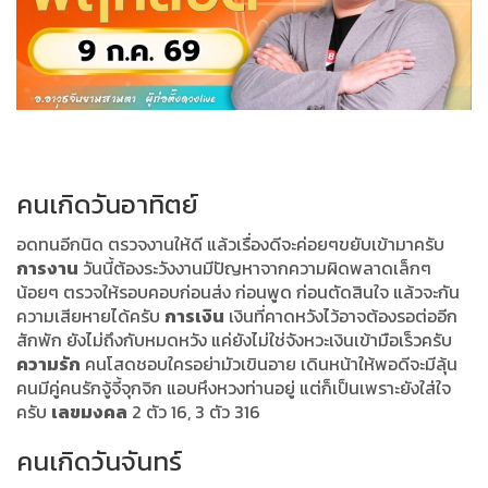
คนเกิดวันอาทิตย์
อดทนอีกนิด ตรวจงานให้ดี แล้วเรื่องดีจะค่อยๆขยับเข้ามาครับ
การงาน
วันนี้ต้องระวังงานมีปัญหาจากความผิดพลาดเล็กๆ
น้อยๆ ตรวจให้รอบคอบก่อนส่ง ก่อนพูด ก่อนตัดสินใจ แล้วจะกัน
ความเสียหายได้ครับ
การเงิน
เงินที่คาดหวังไว้อาจต้องรอต่ออีก
สักพัก ยังไม่ถึงกับหมดหวัง แค่ยังไม่ใช่จังหวะเงินเข้ามือเร็วครับ
ความรัก
คนโสดชอบใครอย่ามัวเขินอาย เดินหน้าให้พอดีจะมีลุ้น
คนมีคู่คนรักจู้จี้จุกจิก แอบหึงหวงท่านอยู่ แต่ก็เป็นเพราะยังใส่ใจ
ครับ
เลขมงคล
2 ตัว 16, 3 ตัว 316
คนเกิดวันจันทร์