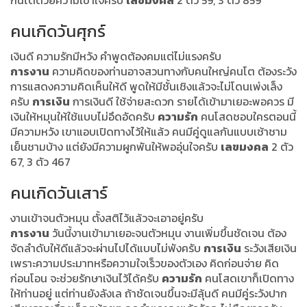
คนเกิดวันศุกร์
เงินดี ความรักมีหวัง คำพูดต้องคมแต่ไม่แรงครับ
การงาน
ความคิดของท่านอาจสวนทางกับคนใหญ่คนโต ต้องระวัง
การแสดงความคิดเห็นให้ดี พูดให้มีชั้นเชิงแล้วจะไม่โดนเพ่งเล็ง
ครับ
การเงิน
การเงินดี ใช้จ่ายสะดวก รายได้เข้ามาเยอะพอควร มี
เงินให้หมุนให้ใช้แบบไม่อึดอัดครับ
ความรัก
คนโสดชอบใครตอนนี้
มีความหวัง เขาแอบเปิดทางไว้ให้แล้ว คนมีคู่ดูแลกันแบบเช้าชาม
เย็นชามบ้าง แต่ยังมีความผูกพันให้พออุ่นใจครับ
เลขมงคล
2 ตัว
67, 3 ตัว 467
คนเกิดวันเสาร์
งานเข้าจนตัวหมุน ตั้งสติไว้แล้วจะเอาอยู่ครับ
การงาน
วันนี้งานเข้ามาเยอะจนตัวหมุน งานเพิ่มขึ้นชัดเจน ต้อง
จัดลำดับให้ดีแล้วจะผ่านไปได้แบบไม่พังครับ
การเงิน
ระวังเสียเงิน
เพราะความประมาทหรือความใจเร็วของตัวเอง คิดก่อนจ่าย คิด
ก่อนโอน จะช่วยรักษาเงินไว้ได้ครับ
ความรัก
คนโสดเขาก็เปิดทาง
ให้ท่านอยู่ แต่ท่านยังลังเล ถ้าชัดเจนขึ้นจะมีลุ้นดี คนมีคู่ระวังปาก