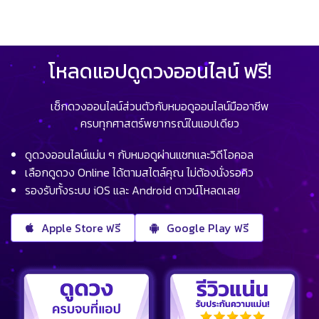
โหลดแอปดูดวงออนไลน์ ฟรี!
เช็กดวงออนไลน์ส่วนตัวกับหมอดูออนไลน์มืออาชีพ
ครบทุกศาสตร์พยากรณ์ในแอปเดียว
ดูดวงออนไลน์แม่น ๆ กับหมอดูผ่านแชทและวิดีโอคอล
เลือกดูดวง Online ได้ตามสไตล์คุณ ไม่ต้องนั่งรอคิว
รองรับทั้งระบบ iOS และ Android ดาวน์โหลดเลย
Apple Store ฟรี
Google Play ฟรี