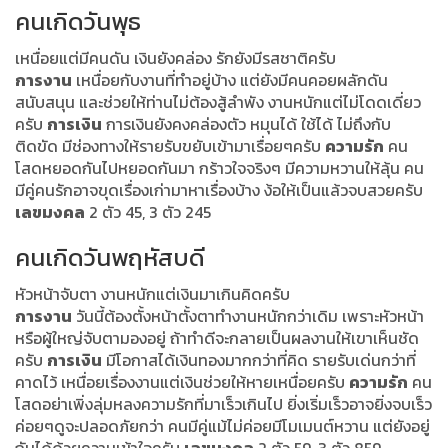
คนเกิดวันพุธ
เหนื่อยแต่มีคนดัน เงินยังคล่อง รักยังมีรสชาติครับ
การงาน
เหนื่อยกับงานที่ทำอยู่บ้าง แต่ยังมีคนคอยผลักดัน
สนับสนุน และช่วยให้ท่านไม่ต้องสู้ลำพัง งานหนักแต่ไม่โดดเดี่ยว
ครับ
การเงิน
การเงินยังคงคล่องตัว หมุนได้ ใช้ได้ ไม่ถึงกับ
ติดขัด มีช่องทางให้รายรับขยับเข้ามาเรื่อยๆครับ
ความรัก
คน
โสดหยอดกันไปหยอดกันมา กร้าวใจจริงๆ มีความหวานให้ลุ้น คน
มีคู่คนรักอาจขุดเรื่องเก่ามาหาเรื่องบ้าง ง้อให้เป็นแล้วจบสวยครับ
เลขมงคล
2 ตัว 45, 3 ตัว 245
คนเกิดวันพฤหัสบดี
หัวหน้าจับตา งานหนักแต่เงินมาเกินคิดครับ
การงาน
วันนี้ต้องตั้งหน้าตั้งตาทำงานหนักกว่าเดิม เพราะหัวหน้า
หรือผู้ใหญ่จับตามองอยู่ ถ้าทำดีจะกลายเป็นผลงานให้เขาเห็นชัด
ครับ
การเงิน
มีโอกาสได้เงินทองมากกว่าที่คิด รายรับเด่นกว่าที่
คาดไว้ เหนื่อยเรื่องงานแต่เงินช่วยให้หายเหนื่อยครับ
ความรัก
คน
โสดอย่าเพิ่งลุ่มหลงความรักที่มาเร็วเกินไป ยิ่งเริ่มเร็วอาจยิ่งจบเร็ว
ค่อยๆดูจะปลอดภัยกว่า คนมีคู่แม้ไม่ค่อยมีโมเมนต์หวาน แต่ยังอยู่
กันได้ด้วยความเข้าใจครับ
เลขมงคล
2 ตัว 59, 3 ตัว 859