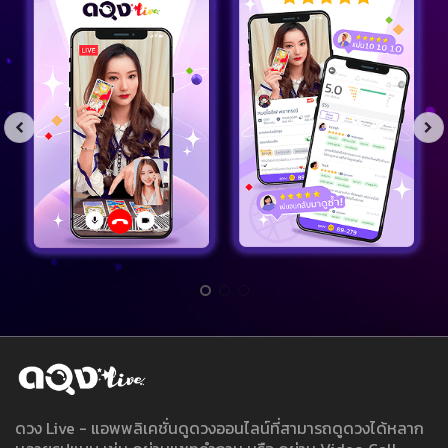
ดวง Live - แอพพลิเคชั่นดูดวงออนไลน์ที่สามารถดูดวงได้หลาก