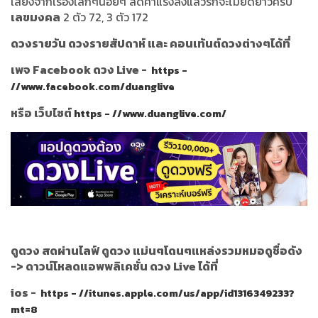
เสียงจากเรื่องเล็กๆน้อยๆ ลดคำแรงลงแล้วรักจะไม่ยืดยาวครับ
เลขมงคล
2 ตัว 72, 3 ตัว 172
ดวงรายวัน ดวงรายสัปดาห์ และ คอนเท้นต์ดวงต่างๆได้ที่
เพจ Facebook ดวง Live -
https -
//www.facebook.com/duanglive
หรือ เว็บไซต์
https - //www.duanglive.com/
ดูดวง สดผ่านไลฟ์ ดูดวง แม่นๆโดนๆแหล่งรวมหมอดูชื่อดัง
->
ดาวน์โหลดแอพพลิเคชั่น ดวง Live ได้ที่
ios -
https - //itunes.apple.com/us/app/id1316349233?
mt=8