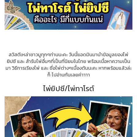
สวัสดีเหล่าชาวมูทุกๆท่านนะคะ วันนี้แอดมินมานำข้อมูลของไพ่
ยิปซี และ สำรับไพ่อื่นๆที่เป็นที่นิยมในไทย พร้อมเนื้อหาความเป็น
มา วิธีการเรียงไพ่ และ ชื่อไพ่ต่างๆเบื้องต้นนะคะ หากพร้อมแล้วล่ะ
ก็ ไปอ่านกันเลยค่าาาา
ไพ่ยิปซี/ไพ่ทาโรต์