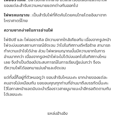
ของแต่ละสำรับความหมายแตกต่างกันออกไป
ไพ่พรหมญาณ
: เป็นสำรับไพ่ที่คิดค้นโดยคนไทยโดยอิงมาจาก
โหราศาตร์ไทย
ความยากง่ายในการอ่านไพ่
ไพ่ยิปซี และ ไพ่ออราเคิล มีความยากใกล้เคียงกัน เนื่องจากรูปหน้า
ไพ่จะบ่งบอกสถานการณ์ชัดเจน ว่าไปในทิศทางดีหรือร้าย สามารถ
ทำความเข้าใจได้ง่าย ส่วน ไพ่พรหมญาณนั้นมีความยากในการ
อ่านมากกว่า เนื่องจากรูปหน้าไพ่จะไม่ได้บ่งบอกไปในทิศทางไหน
เลย จึงจำเป็นต้องมีประสบการณ์ในการเรียนรู้แน่นกว่า จึงจะ
ตีความไพ่ได้ออกมาแม่นยำและชัดเจน
แต่ทั้งนี้ก็อยู่ที่ตัวหมอดูว่า ชอบสำรับไหนนะคะ ยากง่ายของแต่ละ
คนอาจไม่เหมือนกัน ขอขอบคุณทุกท่านที่อ่านมาถึงบรรทัดนี้นะคะ
ไว้โอกาสหน้าแอดมินจะนำเรื่องราวสายมูมาแนะนำอีกรอติดตามกัน
ได้เลยนะคะ
แหล่งอ้างอิง