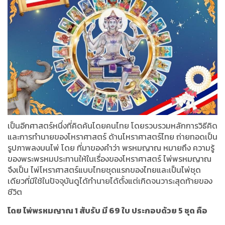
เป็นอีกศาสตร์หนึ่งที่คิดค้นโดยคนไทย โดยรวบรวมหลักการวิธีคิด
และการทำนายของโหราศาสตร์ ด้านโหราศาสตร์ไทย ถ่ายทอดเป็น
รูปภาพลงบนไพ่ โดย ที่มาของคำว่า พรหมญาณ หมายถึง ความรู้
ของพระพรหมประทานให้ในเรื่องของโหราศาสตร์ ไพ่พรหมญาณ
จึงเป็น ไพ่โหราศาสตร์แบบไทยชุดแรกของไทยและเป็นไพ่ชุด
เดียวที่มีใช้ในปัจจุบันดูได้ทำนายได้ตั้งแต่เกิดจนวาระสุดท้ายของ
ชีวิต
โดย ไพ่พรหมญาณ 1 สับรับ มี 69 ใบ ประกอบด้วย 5 ชุด คือ