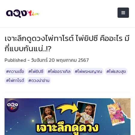
เจาะลึกดูดวงไพ่ทาโรต์ ไพ่ยิปซี คืออะไร มี
กี่แบบกันแน่..!?
Published - วันจันทร์ 20 พฤษภาคม 2567
#ความเชื่อ
#ไพ่ยิปซี
#ไพ่ออราเคิล
#ไพ่พรหมญาณ
#ไพ่แสงสุข
#ไพ่ทาโรต์
#ดวงน่าอ่าน