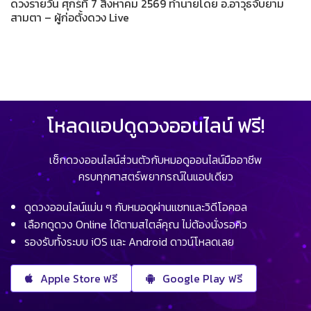
ดวงรายวัน ศุกร์ที่ 7 สิงหาคม 2569 ทำนายโดย อ.อาวุธจับยาม
สามตา – ผู้ก่อตั้งดวง Live
โหลดแอปดูดวงออนไลน์ ฟรี!
เช็กดวงออนไลน์ส่วนตัวกับหมอดูออนไลน์มืออาชีพ
ครบทุกศาสตร์พยากรณ์ในแอปเดียว
ดูดวงออนไลน์แม่น ๆ กับหมอดูผ่านแชทและวิดีโอคอล
เลือกดูดวง Online ได้ตามสไตล์คุณ ไม่ต้องนั่งรอคิว
รองรับทั้งระบบ iOS และ Android ดาวน์โหลดเลย
Apple Store ฟรี
Google Play ฟรี