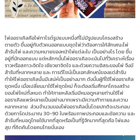
ไพ่ออราเคิลคือไพ่ทาโรต์รูปแบบหนึ่งที่ไม่มีรูปแบบโครงสร้าง
ตายตัว ขึ้นอยู่กับตัวคนออกแบบชุดไพ่ว่าต้องการให้ลักษณะไพ่
สำรับไพ่ และความหมายของหน้าไพ่แต่ละใบ เป็นอย่างไร โดย ขึ้น
อยู่ที่นักออกแบบ แต่หลักๆนั้นไพ่ออราเคิลจะเน้นไปที่
วิเคราะห์เรื่อง
ราวหรือสภาวะจิตใจ เยียวยาจิตใจ และด้วยความอิสระของไพ่ จึงมี
สำรับที่หลากหลาย และ การดีไซน์เป็นเอกลักษณ์ของแต่สำรับ
ทำให้ไพ่ออราเคิลนั้นมีเสน่ห์เป็นอย่างมาก
ดังนั้นผู้ที่ใช้ไพ่ออราเคิล
ชุดหนึ่ง เมื่อเปลี่ยนมาใช้ไพ่ชุดใหม่ ก็จะต้องเริ่มศึกษาโครงสร้าง
ของไพ่ใหม่ทั้งหมด
ทำให้ภายหลังเริ่มมีหมอดูหลายท่านใช้ไพ่
ออราเคิลแพร่หลายเป็นอย่างมากเพราะมีความท้าทายและความ
หลากหลาย ส่วน
จำนวนของไพ่ออราเคิลนั้นโดยปกติจะประกอบ
ด้วยการ์ดประมาณ 30-90 ใบพร้อมภาพประกอบและข้อความ และ
สำรับที่หมอดูไทยใช้มากที่สุดหรือเป็นที่รู้จักมากที่สุดคือ ไพ่แสง
สุข ที่คิดค้นโดยคนไทยนั่นเอง