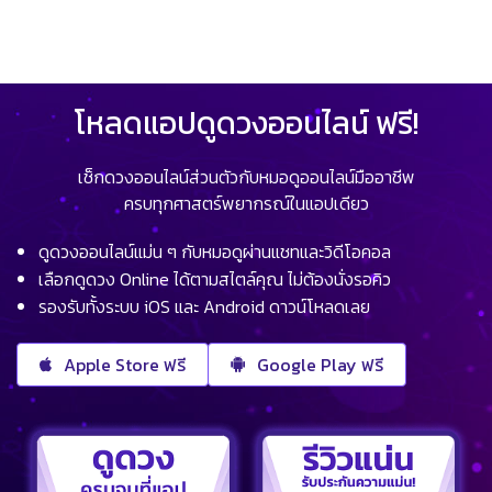
โหลดแอปดูดวงออนไลน์ ฟรี!
เช็กดวงออนไลน์ส่วนตัวกับหมอดูออนไลน์มืออาชีพ
ครบทุกศาสตร์พยากรณ์ในแอปเดียว
ดูดวงออนไลน์แม่น ๆ กับหมอดูผ่านแชทและวิดีโอคอล
เลือกดูดวง Online ได้ตามสไตล์คุณ ไม่ต้องนั่งรอคิว
รองรับทั้งระบบ iOS และ Android ดาวน์โหลดเลย
Apple Store ฟรี
Google Play ฟรี