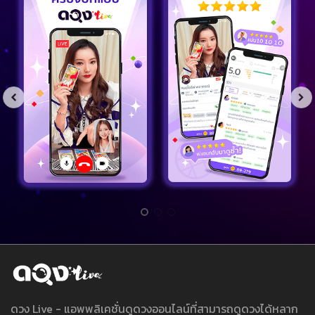
ดวง Live - แอพพลิเคชั่นดูดวงออนไลน์ที่สามารถดูดวงได้หลาก