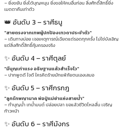
– ยิ่งขยัน ยิ่งได้บุญหนุน ยิ่งขอให้คนอื่นก่อน สิ่งศักดิ์สิทธิ์ยิ่ง
เมตตาคืนเท่าตัว
👑 อันดับ 3 – ราศีธนู
"สายตรงจากเทพผู้ปกป้องเทวดาประจำตัว"
– เดินทางบ่อย เจอเหตุการณ์เฉียดแต่รอดทุกครั้ง ไม่ใช่บังเอิญ
แต่สิ่งศักดิ์สิทธิ์คุ้มครองจริง
✨ อันดับ 4 – ราศีตุลย์
"มีบุญเก่าแรง อธิษฐานแล้วสำเร็จไว"
– ปากพูดดี ใจดี ใครคิดร้ายมักแพ้ภัยตนเองเสมอ
✨ อันดับ 5 – ราศีกรกฎ
"ลูกรักพญานาค พ่อปู่แม่ย่าแห่งสายน้ำ"
– ทำบุญน้ำ เทน้ำมนต์ ปล่อยปลา ขอแล้วชีวิตไหลลื่น เจริญ
ก้าวหน้า
✨ อันดับ 6 – ราศีมังกร