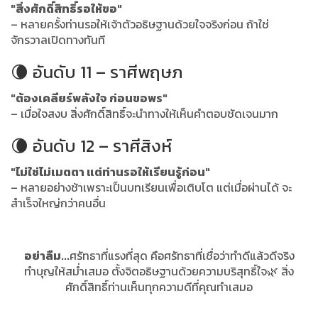
"สิ่งศักดิ์สิทธิ์รอให้ขอ"
– หลายครั้งท่านรอให้เจ้าตัวอธิษฐานด้วยใจจริงก่อน ถ้าใช่
จักรวาลเปิดทางทันที
🌘 อันดับ 11 – ราศีพฤษภ
"ต้องเคลียร์พลังใจ ก่อนขอพร"
– เมื่อใจสงบ สิ่งศักดิ์สิทธิ์จะนำทางให้เห็นคำตอบชัดเจนมาก
🌘 อันดับ 12 – ราศีสิงห์
"ไม่ใช่ไม่เมตตา แต่ท่านรอให้เรียนรู้ก่อน"
– หลายอย่างช้าเพราะเป็นบทเรียนเพื่อเติบโต แต่เมื่อผ่านได้ จะ
สำเร็จใหญ่กว่าคนอื่น
อย่าลืม...
ศรัทธาที่แรงที่สุด คือศรัทธาที่เชื่อว่าทำดีแล้วดีจริง
ทำบุญให้สม่ำเสมอ ตั้งจิตอธิษฐานด้วยความบริสุทธิ์ใจ🌿 สิ่ง
ศักดิ์สิทธิ์ท่านเห็นทุกความดีที่คุณทำเสมอ