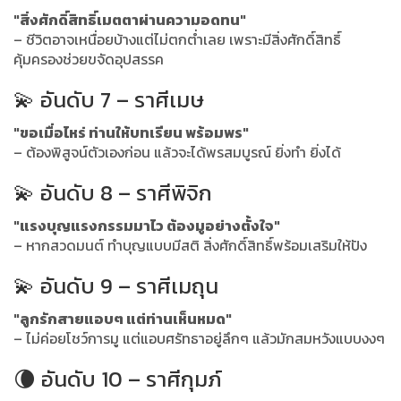
"สิ่งศักดิ์สิทธิ์เมตตาผ่านความอดทน"
– ชีวิตอาจเหนื่อยบ้างแต่ไม่ตกต่ำเลย เพราะมีสิ่งศักดิ์สิทธิ์
คุ้มครองช่วยขจัดอุปสรรค
💫 อันดับ 7 – ราศีเมษ
"ขอเมื่อไหร่ ท่านให้บทเรียน พร้อมพร"
– ต้องพิสูจน์ตัวเองก่อน แล้วจะได้พรสมบูรณ์ ยิ่งทำ ยิ่งได้
💫 อันดับ 8 – ราศีพิจิก
"แรงบุญแรงกรรมมาไว ต้องมูอย่างตั้งใจ"
– หากสวดมนต์ ทำบุญแบบมีสติ สิ่งศักดิ์สิทธิ์พร้อมเสริมให้ปัง
💫 อันดับ 9 – ราศีเมถุน
"ลูกรักสายแอบๆ แต่ท่านเห็นหมด"
– ไม่ค่อยโชว์การมู แต่แอบศรัทธาอยู่ลึกๆ แล้วมักสมหวังแบบงงๆ
🌘 อันดับ 10 – ราศีกุมภ์