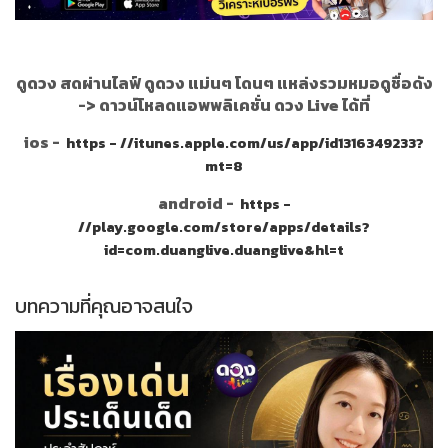
ดูดวง สดผ่านไลฟ์ ดูดวง แม่นๆ โดนๆ แหล่งรวมหมอดูชื่อดัง
->
ดาวน์โหลดแอพพลิเคชั่น ดวง Live ได้ที่
ios -
https - //itunes.apple.com/us/app/id1316349233?
mt=8
android -
https -
//play.google.com/store/apps/details?
id=com.duanglive.duanglive&hl=t
บทความที่คุณอาจสนใจ