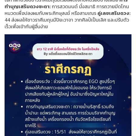
ทำบุญเสริมดวงชะตา:
การสวดมนต์ นั่งสมาธิ การถวายมีดโกน
หนวดเพื่อปลงผมกับพระภิกษุสงฆ์ หรือสามเณร
คู่เลขเสริมดวง:
44 ส่งผลให้ชาวราศีเมถุนมีปิยะวาจา วาทศิลป์เป็นเลิศ และปรับตัว
เร็วเพื่อเข้ากับผู้อื่นง่าย