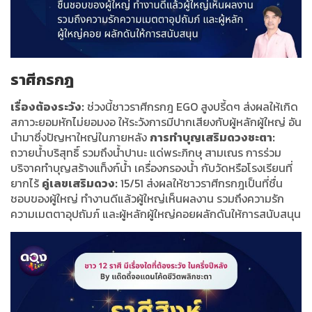
ราศีกรกฎ
เรื่องต้องระวัง:
ช่วงนี้ชาวราศีกรกฎ EGO สูงปรี้ดๆ ส่งผลให้เกิด
สภาวะยอมหักไม่ยอมงอ ให้ระวังการมีปากเสียงกับผู้หลักผู้ใหญ่ อัน
นำมาซึ่งปัญหาใหญ่ในภายหลัง
การทำบุญเสริมดวงชะตา:
ถวายน้ำบริสุทธิ์ รวมถึงน้ำปานะ แด่พระภิกษุ สามเณร การร่วม
บริจาคทำบุญสร้างแท็งก์น้ำ เครื่องกรองน้ำ กับวัดหรือโรงเรียนที่
ยากไร้
คู่เลขเสริมดวง:
15/51 ส่งผลให้ชาวราศีกรกฎเป็นที่ชื่น
ชอบของผู้ใหญ่ ทำงานดีแล้วผู้ใหญ่เห็นผลงาน รวมถึงความรัก
ความเมตตาอุปถัมภ์ และผู้หลักผู้ใหญ่คอยผลักดันให้การสนับสนุน