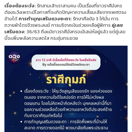
เรื่องต้องระวัง:
รักสามเส้าเราสามคน เป็นเรื่องที่ชาวราศีมังกร
ต้องระวังเพราะมีโอกาสที่จะเกิดปัญหาความเสื่อมเสียจากเพศตรง
ข้ามได้
การทำบุญเสริมดวงชะตา:
รักษาศีลข้อ 3 ให้มั่น การ
ถวายผ้าไตรจีวรพระสงฆ์ การบริจาคเงินช่วยเหลือผู้พิการ
คู่เลข
เสริมดวง:
36/63 ถึงแม้ชาวราศีมังกรจะมีเสน่ห์อยู่แล้ว แต่คู่เลข
นี้จะเพิ่มพลังความสดใส กระชุ่มกระชวย