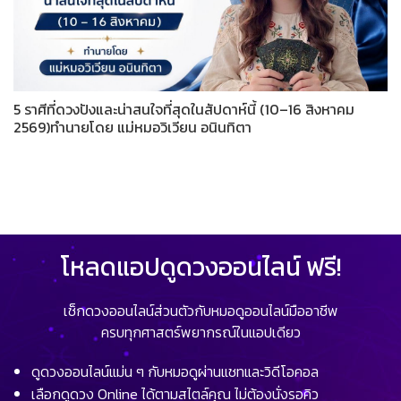
5 ราศีที่ดวงปังและน่าสนใจที่สุดในสัปดาห์นี้ (10–16 สิงหาคม
2569)ทำนายโดย แม่หมอวิเวียน อนินทิตา
โหลดแอปดูดวงออนไลน์ ฟรี!
เช็กดวงออนไลน์ส่วนตัวกับหมอดูออนไลน์มืออาชีพ
ครบทุกศาสตร์พยากรณ์ในแอปเดียว
ดูดวงออนไลน์แม่น ๆ กับหมอดูผ่านแชทและวิดีโอคอล
เลือกดูดวง Online ได้ตามสไตล์คุณ ไม่ต้องนั่งรอคิว