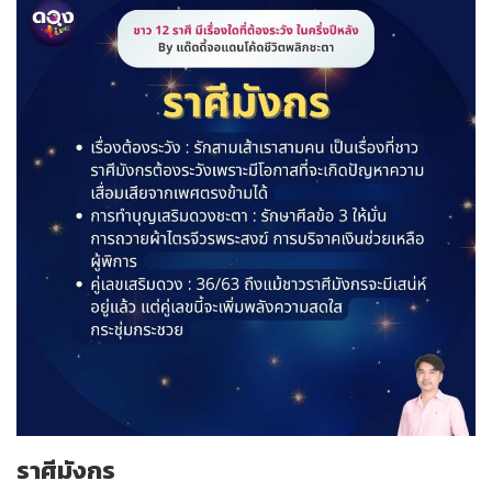
ราศีมังกร