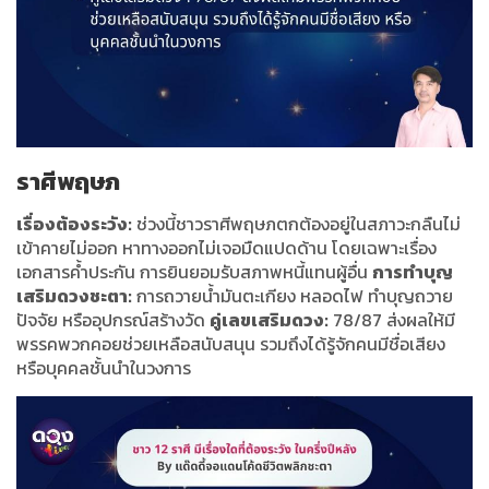
ราศีพฤษภ
เรื่องต้องระวัง:
ช่วงนี้ชาวราศีพฤษภตกต้องอยู่ในสภาวะกลืนไม่
เข้าคายไม่ออก หาทางออกไม่เจอมืดแปดด้าน โดยเฉพาะเรื่อง
เอกสารค้ำประกัน การยินยอมรับสภาพหนี้แทนผู้อื่น
การทำบุญ
เสริมดวงชะตา:
การถวายน้ำมันตะเกียง หลอดไฟ ทำบุญถวาย
ปัจจัย หรืออุปกรณ์สร้างวัด
คู่เลขเสริมดวง:
78/87 ส่งผลให้มี
พรรคพวกคอยช่วยเหลือสนับสนุน รวมถึงได้รู้จักคนมีชื่อเสียง
หรือบุคคลชั้นนำในวงการ