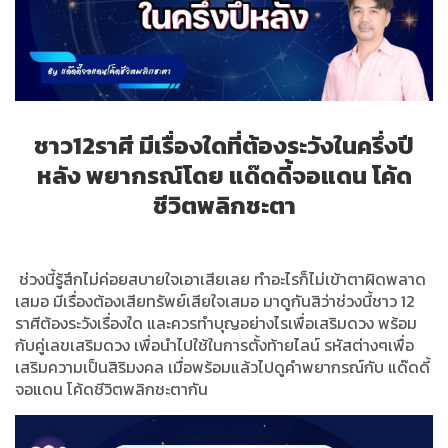
ชาว12ราศี มีเรื่องใดที่ต้องระวังในครึ่งปี
หลัง พยากรณ์โดย แด๊ดดี้จอแดน โค้ด
ชีวิตพลิกชะตา
ช่วงนี้รู้สึกไม่ค่อยสบายใจเอาเสียเลย ทำอะไรก็ไม่เข้าตาผิดพลาด
เสมอ มีเรื่องต้องเสียทรัพย์เสียใจเสมอ มาดูกันสิว่าช่วงนี้ชาว 12
ราศีต้องระวังเรื่องใด และควรทำบุญอย่างไรเพื่อเสริมดวง พร้อม
กับคู่เลขเสริมดวง เพื่อนำไปใช้ในการตั้งท้ายไลน์ รหัสต่างๆเพื่อ
เสริมความเป็นสิริมงคล เมื่อพร้อมแล้วไปดูคำพยากรณ์กับ แด๊ดดี้
จอแดน โค้ดชีวิตพลิกชะตากัน