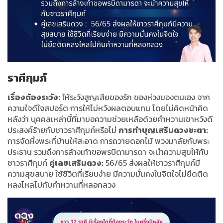
ราศีกุมภ์
เรื่องต้องระวัง:
ให้ระวังสูญเสียของรัก ของห่วงของตนเอง จาก
ความใจดีใจสปอร์ต การให้ไม่หวังผลตอบแทน โดยไม่คิดหน้าคิด
หลังว่า บุคคลเหล่านี้ที่มาขอความช่วยเหลือด้วยคำหวานเขาหวังดี
ประสงค์ร้ายกับชาวราศีกุมภ์หรือไม่
การทำบุญเสริมดวงชะตา:
การจัดหิ้งพระที่บ้านให้สะอาด การถวายดอกไม้ พวงมาลัยกับพระ
ประธาน รวมถึงการล้างเท้าขอพรบิดามารดา จะนำความสุขให้กับ
ชาวราศีกุมภ์
คู่เลขเสริมดวง:
56/65 ส่งผลให้ชาวราศีกุมภ์มี
ความสุขสบาย ใช้ชีวิตที่เรียบง่าย มีความมั่นคงในจิตใจไม่ยึดติด
หลงไหลไปกับคำหวานที่หลอกลวง