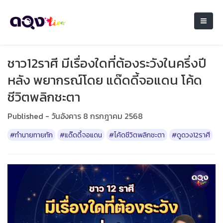
ชาว12ราศี มีเรื่องใดที่ต้องระวังในครึ่งปี
หลัง พยากรณ์โดย แด๊ดดี้จอแดน โค้ด
ชีวิตพลิกชะตา
Published - วันอังคาร 8 กรกฎาคม 2568
#ทำนายทายทัก
#แด๊ดดี้จอแดน
#โค้ดชีวิตพลิกชะตา
#ดูดวง12ราศี