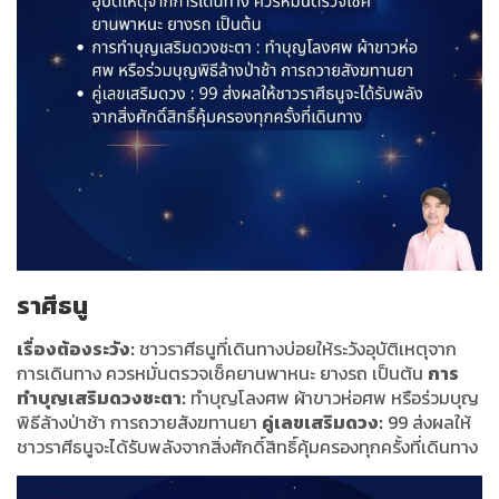
ราศีธนู
เรื่องต้องระวัง:
ชาวราศีธนูที่เดินทางบ่อยให้ระวังอุบัติเหตุจาก
การเดินทาง ควรหมั่นตรวจเช็คยานพาหนะ ยางรถ เป็นต้น
การ
ทำบุญเสริมดวงชะตา:
ทำบุญโลงศพ ผ้าขาวห่อศพ หรือร่วมบุญ
พิธีล้างป่าช้า การถวายสังฆทานยา
คู่เลขเสริมดวง:
99 ส่งผลให้
ชาวราศีธนูจะได้รับพลังจากสิ่งศักดิ์สิทธิ์คุ้มครองทุกครั้งที่เดินทาง