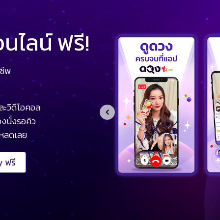
ไลน์ ฟรี!
ชีพ
ละวิดีโอคอล
งนั่งรอคิว
โหลดเลย
 ฟรี