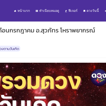
หน้าแรก
ทำเนียบหมอดู
ฟีเจอร์
ดวงวันนี้
ดือนกรกฎาคม อ.สุวภัทร โหราพยากรณ์
วงตามวันเกิด