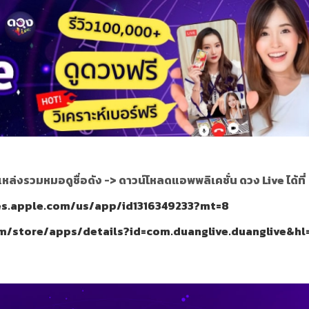
แหล่งรวมหมอดูชื่อดัง ->
ดาวน์โหลดแอพพลิเคชั่น ดวง Live ได้ที่
nes.apple.com/us/app/id1316349233?mt=8
om/store/apps/details?id=com.duanglive.duanglive&hl