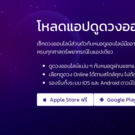
โหลดแอปดูดวงออน
เช็กดวงออนไลน์ส่วนตัวกับหมอดูออนไลน์มืออา
ครบทุกศาสตร์พยากรณ์ในแอปเดียว
ดูดวงออนไลน์แม่น ๆ กับหมอดูผ่านแชทแ
เลือกดูดวง Online ได้ตามสไตล์คุณ ไม่ต้อ
รองรับทั้งระบบ iOS และ Android ดาวน์
Apple Store ฟรี
Google Play