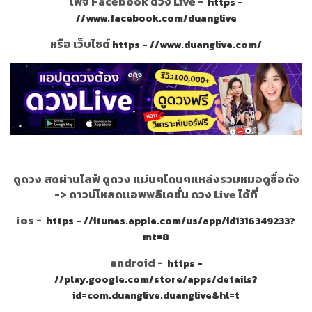
เพจ Facebook ดวง Live -
https -
//www.facebook.com/duanglive
หรือ เว็บไซต์
https - //www.duanglive.com/
ดูดวง สดผ่านไลฟ์ ดูดวง แม่นๆโดนๆแหล่งรวมหมอดูชื่อดัง
->
ดาวน์โหลดแอพพลิเคชั่น ดวง Live ได้ที่
ios -
https - //itunes.apple.com/us/app/id1316349233?
mt=8
android -
https -
//play.google.com/store/apps/details?
id=com.duanglive.duanglive&hl=t