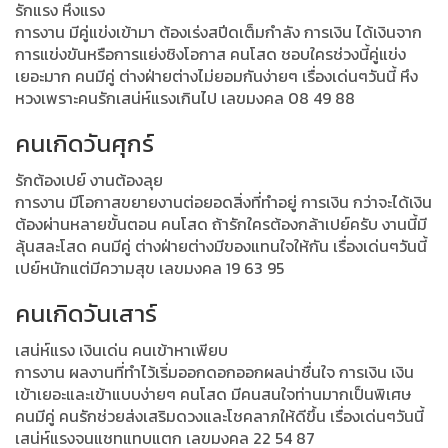
รักแรง หึงแรง
การงาน มีคู่แข่งเข้ามา ต้องเร่งสปีดเต็มกำลัง การเงิน ได้เงินจาก
การแข่งขันหรือการแย่งชิงโอกาส คนโสด ชอบใครช่วงนี้คู่แข่ง
เยอะมาก คนมีคู่ ต่างฝ่ายต่างไม่ยอมกันง่ายๆ เรื่องเด่นๆวันนี้ หึง
หวงเพราะคนรักเสน่ห์แรงเกินไป เลขมงคล 08 49 88
คนเกิดวันศุกร์
รักต้องเปย์ งานต้องลุย
การงาน มีโอกาสขยายงานต่อยอดสิ่งที่ทำอยู่ การเงิน กว่าจะได้เงิน
ต้องผ่านหลายขั้นตอน คนโสด ถ้ารักใครต้องกล้าเปย์ครับ งานนี้มี
ลุ้นสละโสด คนมีคู่ ต่างฝ่ายต่างมีของแทนใจให้กัน เรื่องเด่นๆวันนี้
เปย์หนักแต่มีความสุข เลขมงคล 19 63 95
คนเกิดวันเสาร์
เสน่ห์แรง เงินเด่น คนเข้าหาเพียบ
การงาน ผลงานที่ทำไว้เริ่มออกดอกออกผลน่าชื่นใจ การเงิน เงิน
เข้าเยอะและเข้าแบบง่ายๆ คนโสด มีคนสนใจท่านมากเป็นพิเศษ
คนมีคู่ คนรักช่วยส่งเสริมดวงและโชคลาภให้ดีขึ้น เรื่องเด่นๆวันนี้
เสน่ห์แรงจนแชทแทบแตก เลขมงคล 22 54 87