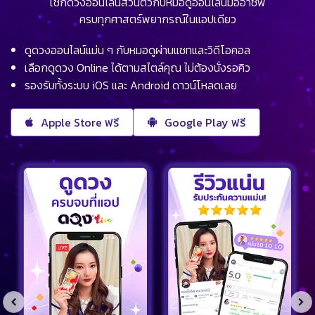
เช็กดวงออนไลน์ส่วนตัวกับหมอดูออนไลน์มืออาชีพ
ครบทุกศาสตร์พยากรณ์ในแอปเดียว
ดูดวงออนไลน์แม่น ๆ กับหมอดูผ่านแชทและวิดีโอคอล
เลือกดูดวง Online ได้ตามสไตล์คุณ ไม่ต้องนั่งรอคิว
รองรับทั้งระบบ iOS และ Android ดาวน์โหลดเลย
Apple Store ฟรี
Google Play ฟรี