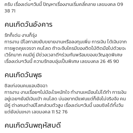
ครับ เรื่องเด่นๆวันนี้ ปัญหาเรื่องงานเริ่มคลี่คลาย เลขมงคล 09
38 71
คนเกิดวันอังคาร
รักก็เด่น งานก็รุ่ง
การงาน มีโอกาสขยับขยายงานหรือลงทุนเพิ่ม การเงิน ได้เงินจาก
การพูดคุยเจรจา คนโสด ถ้าจะจีบใครมีของติดไม้ติดมือไปด้วยจะ
เวิร์กมาก คนมีคู่ มีช่วงเวลาดีๆร่วมกันพร้อมของขวัญสุดพิเศษ
เรื่องเด่นๆวันนี้ ความรักอบอุ่นเป็นพิเศษ เลขมงคล 26 45 90
คนเกิดวันพุธ
ชิลเก่งจนคนแอบอิจฉา
การงาน งานเรื่อยๆไม่มีอะไรหนักใจ ทำงานเหมือนไม่ได้ทำ การเงิน
อยู่เฉยๆยังมีเงินเข้า คนโสด บ่นอยากมีแฟนแต่ก็ยังไม่จริงจัง คน
มีคู่ ต่างคนต่างมีโลกส่วนตัวสูง เรื่องเด่นๆวันนี้ นอนชิลได้ทั้งวัน
แต่ยังบ่นเหงา เลขมงคล 11 52 76
คนเกิดวันพฤหัสบดี