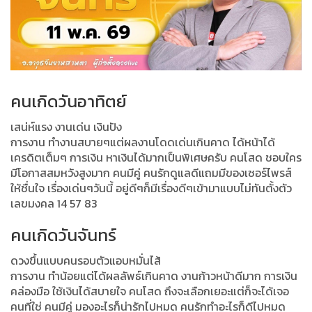
คนเกิดวันอาทิตย์
เสน่ห์แรง งานเด่น เงินปัง
การงาน ทำงานสบายๆแต่ผลงานโดดเด่นเกินคาด ได้หน้าได้
เครดิตเต็มๆ การเงิน หาเงินได้มากเป็นพิเศษครับ คนโสด ชอบใคร
มีโอกาสสมหวังสูงมาก คนมีคู่ คนรักดูแลดีแถมมีของเซอร์ไพรส์
ให้ชื่นใจ เรื่องเด่นๆวันนี้ อยู่ดีๆก็มีเรื่องดีๆเข้ามาแบบไม่ทันตั้งตัว
เลขมงคล 14 57 83
คนเกิดวันจันทร์
ดวงขึ้นแบบคนรอบตัวแอบหมั่นไส้
การงาน ทำน้อยแต่ได้ผลลัพธ์เกินคาด งานก้าวหน้าดีมาก การเงิน
คล่องมือ ใช้เงินได้สบายใจ คนโสด ถึงจะเลือกเยอะแต่ก็จะได้เจอ
คนที่ใช่ คนมีคู่ มองอะไรก็น่ารักไปหมด คนรักทำอะไรก็ดีไปหมด