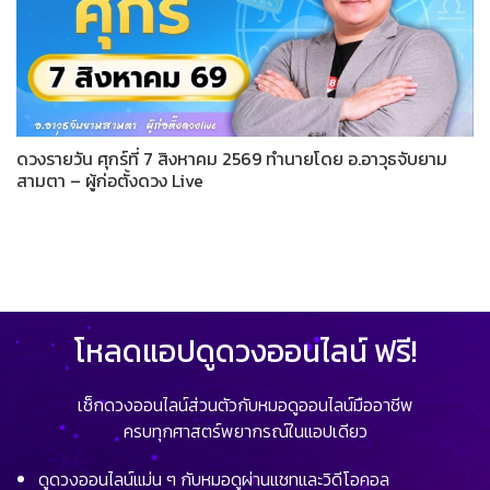
ดวงรายวัน ศุกร์ที่ 7 สิงหาคม 2569 ทำนายโดย อ.อาวุธจับยาม
สามตา – ผู้ก่อตั้งดวง Live
โหลดแอปดูดวงออนไลน์ ฟรี!
เช็กดวงออนไลน์ส่วนตัวกับหมอดูออนไลน์มืออาชีพ
ครบทุกศาสตร์พยากรณ์ในแอปเดียว
ดูดวงออนไลน์แม่น ๆ กับหมอดูผ่านแชทและวิดีโอคอล