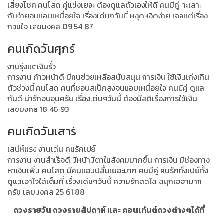
เสี่ยงโชค คนโสด คู่แข่งเยอะ ต้องดูแลตัวเองให้ดี คนมีคู่ ทะเลาะ
กันง่ายจนแอบเหนื่อยใจ เรื่องเด่นๆวันนี้ หงุดหงิดง่าย เจอแต่เรื่อง
กวนใจ เลขมงคล 09 54 87
คนเกิดวันศุกร์
งานรุ่งแต่เงินรั่ว
การงาน ก้าวหน้าดี มีคนช่วยเหลือสนับสนุน การเงิน ใช้เงินเก่งเกิน
ตัวช่วงนี้ คนโสด คนที่ชอบสเป็กสูงจนแอบเหนื่อยใจ คนมีคู่ ดูแล
กันดี น่ารักอบอุ่นครับ เรื่องเด่นๆวันนี้ ต้องมีสติเรื่องการใช้เงิน
เลขมงคล 18 46 93
คนเกิดวันเสาร์
เสน่ห์แรง งานเด่น คนรักเปย์
การงาน งานสำเร็จดี มีหน้ามีตาในสังคมมากขึ้น การเงิน มีช่องทาง
หาเงินเพิ่ม คนโสด มีคนแอบปลื้มเยอะมาก คนมีคู่ คนรักทั้งเปย์ทั้ง
ดูแลเอาใจใส่เต็มที่ เรื่องเด่นๆวันนี้ ความรักสดใส สนุกเฮฮามาก
ครับ เลขมงคล 25 61 88
ดวงรายวัน ดวงรายสัปดาห์ และ คอนเท้นต์ดวงต่างๆได้ที่