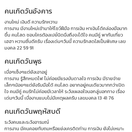
คนเกิดวันอังคาร
งานใหม่ เงินดี ความรักหวาน
การงาน มีงานใหม่เข้ามาให้โชว์ฝีมือ การเงิน หาเงินได้คล่องมือมาก
ขึ้น คนโสด ชอบใครต้องเปย์นิดนึงถึงจะได้ใจ คนมีคู่ พากันเที่ยว
เฮฮา หวานชื่นดีครับ เรื่องเด่นๆวันนี้ ความรักสดใสเป็นพิเศษ เลข
มงคล 22 59 91
คนเกิดวันพุธ
เบื่อๆเซ็งๆแต่ยังเอาอยู่
การงาน รู้สึกหมดไฟ ไม่ค่อยมีแรงบันดาลใจ การเงิน มีรายจ่าย
เล็กๆน้อยๆแต่ยังรับมือได้ คนโสด อยากอยู่คนเดียวมากกว่าเปิด
ใจ คนมีคู่ คนรักไม่ค่อยมีเวลาให้ ระวังเผลอใจนอกลู่นอกทาง เรื่อง
เด่นๆวันนี้ เบื่องานแบบไม่มีเหตุผลครับ เลขมงคล 13 41 76
คนเกิดวันพฤหัสบดี
ระวังคนและระวังอารมณ์
การงาน มีคนคอยทับถมหรือแย่งเครดิตท่าน การเงิน ยังไม่เหมาะ