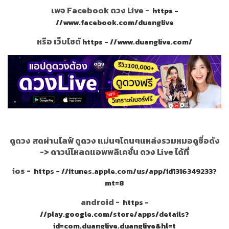
เพจ Facebook ดวง Live -
https -
//www.facebook.com/duanglive
หรือ เว็บไซต์
https - //www.duanglive.com/
ดูดวง สดผ่านไลฟ์ ดูดวง แม่นๆโดนๆแหล่งรวมหมอดูชื่อดัง
->
ดาวน์โหลดแอพพลิเคชั่น ดวง Live ได้ที่
ios -
https - //itunes.apple.com/us/app/id1316349233?
mt=8
android -
https -
//play.google.com/store/apps/details?
id=com.duanglive.duanglive&hl=t