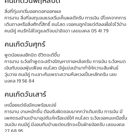
คนเกิดวันพฤหัสบดี
สิ่งที่ทุ่มเทเริ่มออกดอกออกผล
การงาน สิ่งที่ลงทุนลงแรงเริ่มเห็นผลดีครับ การเงิน มีโชคจากการ
เดินทางหรือสิ่งศักดิ์สิทธิ์ คนโสด เจอคนถูกใจแต่ต้องเผื่อใจไว้บ้าง
คนมีคู่ คนรักใส่ใจดูแลดีจนน่าอิจฉา เลขมงคล 05 41 79
คนเกิดวันศุกร์
พูดน้อยลงอีกนิด ชีวิตจะดีขึ้น
การงาน ระวังคำพูดจะสร้างปัญหาภายหลังครับ การเงิน ระวังหมด
เงินกับของฟุ่มเฟือย คนโสด มีคู่แข่งเข้ามาทำให้ความสัมพันธ์
วุ่นวาย คนมีคู่ ทะเลาะกันเพราะความหึงหวงเป็นหลักครับ เลข
มงคล 19 56 84
คนเกิดวันเสาร์
เหนื่อยแต่ยังมีคนพร้อมเปย์
การงาน งานหนักขึ้น ต้องรับผิดชอบมากกว่าเดิมครับ การเงิน มี
เพศตรงข้ามเข้ามาอุปถัมภ์หรือเปย์ให้ คนโสด ระวังเจอคนเหนือชั้น
จนเงิบ คนมีคู่ มีงอนกันบ้างแต่คนรักจะเป็นฝ่ายง้อครับ เลขมงคล
27 68 95