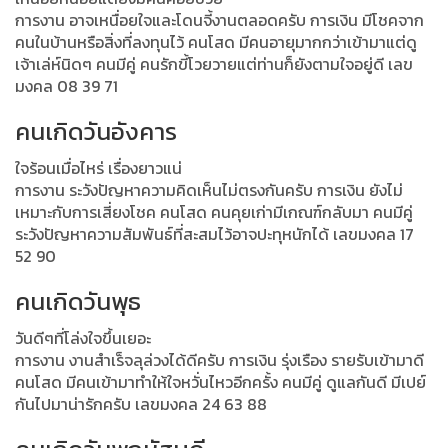
การงาน อาจเหนื่อยใจและโดนจี้งานตลอดครับ การเงิน มีโชคจาก
คนในบ้านหรือสิ่งที่ลงทุนไว้ คนโสด มีคนอายุมากกว่าเข้ามาแต่ดู
เจ้าเล่ห์นิดๆ คนมีคู่ คนรักขี้โวยวายแต่ท่านก็ยังตามใจอยู่ดี เลข
มงคล 08 39 71
คนเกิดวันอังคาร
ใจร้อนเมื่อไหร่ เรื่องยาวแน่
การงาน ระวังปัญหาความคิดเห็นไม่ตรงกันครับ การเงิน ยังไม่
เหมาะกับการเสี่ยงโชค คนโสด คนคุยเก่ามีเกณฑ์กลับมา คนมีคู่
ระวังปัญหาความสัมพันธ์ที่สะสมไว้อาจปะทุหนักได้ เลขมงคล 17
52 90
คนเกิดวันพุธ
วันดีๆที่โล่งใจขึ้นเยอะ
การงาน งานสำเร็จลุล่วงได้ดีครับ การเงิน รุ่งเรือง รายรับเข้ามาดี
คนโสด มีคนเข้ามาทำให้ใจหวั่นไหวอีกครั้ง คนมีคู่ ดูแลกันดี มีเปย์
กันไปมาน่ารักครับ เลขมงคล 24 63 88