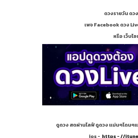
ดวงรายวัน ดวงร
เพจ Facebook ดวง Liv
หรือ เว็บไซ
ดูดวง สดผ่านไลฟ์ ดูดวง แม่นๆโดนๆแ
ios -
https - //itu