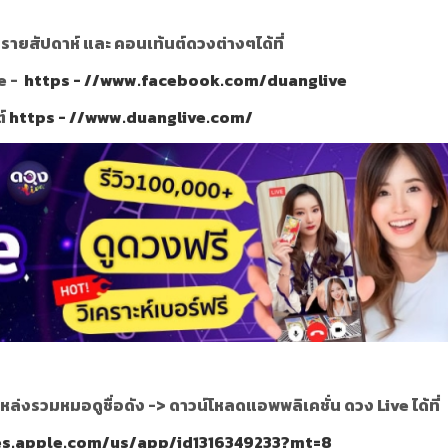
ายสัปดาห์ และ คอนเท้นต์ดวงต่างๆได้ที่
e -
https - //www.facebook.com/duanglive
ต์
https - //www.duanglive.com/
หล่งรวมหมอดูชื่อดัง ->
ดาวน์โหลดแอพพลิเคชั่น ดวง Live ได้ที่
nes.apple.com/us/app/id1316349233?mt=8