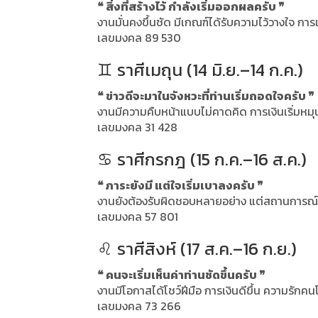
❝ สิ่งที่สร้างไว้ กำลังเริ่มออกผลครับ ❞
งานมั่นคงขึ้นชัด มีเกณฑ์ได้รับความไว้วางใจ การเ
เลขมงคล 89 530
♊ ราศีเมถุน (14 มิ.ย.–14 ก.ค.)
❝ ข่าวดีจะมาในจังหวะที่ท่านเริ่มถอดใจครับ ❞
งานมีความคืบหน้าแบบไม่คาดคิด การเงินเริ่มหมุ
เลขมงคล 31 428
♋ ราศีกรกฎ (15 ก.ค.–16 ส.ค.)
❝ ภาระยังมี แต่ใจเริ่มเบาลงครับ ❞
งานยังต้องรับผิดชอบหลายอย่าง แต่สถานการณ์เริ่
เลขมงคล 57 801
♌ ราศีสิงห์ (17 ส.ค.–16 ก.ย.)
❝ คนจะเริ่มเห็นค่าท่านชัดขึ้นครับ ❞
งานมีโอกาสได้โชว์ฝีมือ การเงินดีขึ้น ความรัก
เลขมงคล 73 266