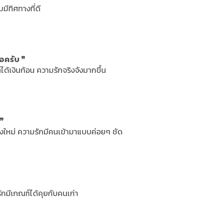
มมีทิศทางที่ดี
อครับ ❞
ได้เงินก้อน ความรักจริงจังมากขึ้น
 ❞
างใหม่ ความรักมีคนเข้ามาแบบค่อยๆ ชัด
รักมีเกณฑ์ได้คุยกับคนเก่า