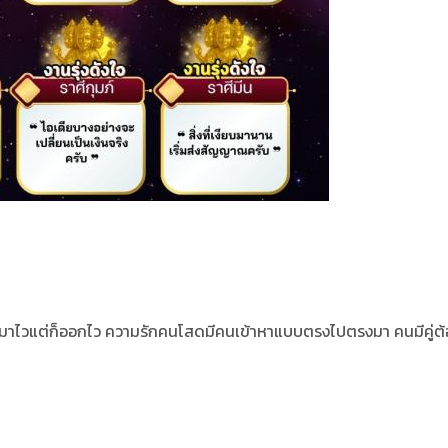
ีเข้ามาไวแต่ก็ออกไว ความรักคนโสดมีคนเข้าหาแบบตรงไปตรงมา คนมีคู่ต