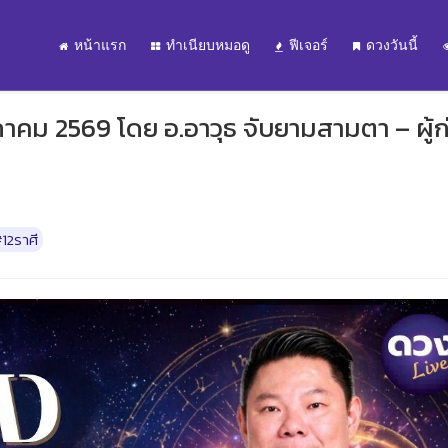
หน้าแรก
ทำเนียบหมอดู
ฟีเจอร์
ดวงวันนี้
าคม 2569 โดย อ.อาวุธ จับยามสามตา – ผู้ก
12ราศี