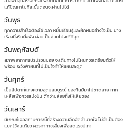
อาจพบอุปสรรคหรือเรื่องติดขัดในการทำงาน อย่าเพิ่งท้อใจ ค่อยๆ
แก้ปัญหาไปทีละขั้นตอนจะผ่านไปได้
วันพุธ
ทุกความสำเร็จต้องใช้เวลา หมั่นเรียนรู้และฝึกฝนอย่างใจเย็น บาง
เรื่องยิ่งรีบยิ่งพัง ค่อยเป็นค่อยไปจะดีที่สุด
วันพฤหัสบดี
สภาพอากาศแปรปรวนบ่อย จะเดินทางไปไหนควรเตรียมตัวให้
พร้อม ระวังฟ้าฝนที่ไม่เป็นใจทำให้แผนสะดุด
วันศุกร์
เป็นสัปดาห์แห่งความอุดมสมบูรณ์ ของกินมีมาไม่ขาดสาย หาก
เหลือเฟือควรแบ่งปัน ดีกว่าปล่อยทิ้งให้เสียของ
วันเสาร์
มีเกณฑ์เจอสถานการณ์ที่สร้างความอึดอัดลำบากใจ ไม่จำเป็นต้อง
แบกไว้คนเดียว ควรหาทางเลี่ยงเพื่อลดแรงปะทะ