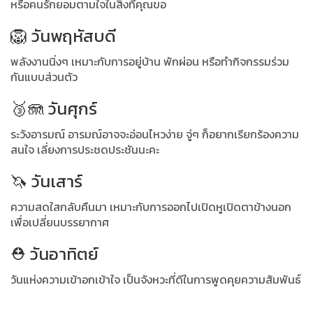
หรือคนรักยอมตามใจในสิ่งที่คุณขอ
🦁 วันพฤหัสบดี
พลังงานนิ่งๆ เหมาะกับการอยู่บ้าน พักผ่อน หรือทำกิจกรรมร่วม
กันแบบส่วนตัว
🥉🪼 วันศุกร์
ระวังอารมณ์ อารมณ์อาจจะอ่อนไหวง่าย จู่ๆ ก็อยากเรียกร้องความ
สนใจ เลี่ยงการประชดประชันนะคะ
🦄 วันเสาร์
ความสดใสกลับคืนมา เหมาะกับการออกไปเปิดหูเปิดตาข้างนอก
เพื่อเปลี่ยนบรรยากาศ
⛑️ วันอาทิตย์
วันแห่งความเข้าอกเข้าใจ เป็นจังหวะที่ดีในการพูดคุยความสัมพันธ์