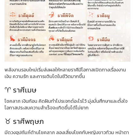
พลังงานรอบใหม่เริ่มส่งผลให้หลายราศีมีโอกาสเปิดทางเรื่องงาน
เงิน ความรัก และการเติบโตในชีวิตมากขึ้น
♈️ ราศีเมษ
โชคลาภ เงินก้อน คิดฝันทำโปรเจกต์อะไรไว้ มุ่งมั่นศึกษาและตั้งใจ
โอกาสประสบความสำเร็จจะเกิดขึ้นได้ไม่ยาก
♉️ ราศีพฤษภ
มีดวงอุปถัมภ์ด้านโชคลาภ ลองเสี่ยงโชคกับหญิงขาวท้วม หน้าตา