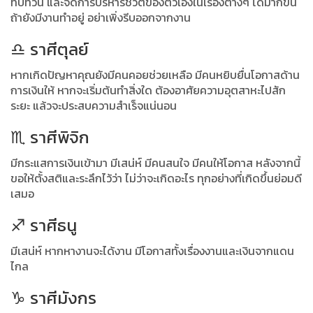
ทบทวน และจัดการบริหารชีวิตของตัวเองในเรื่องต่างๆ ได้มากขึ้น
ถ้ายังมีงานทำอยู่ อย่าเพิ่งรีบออกจากงาน
♎️ ราศีตุลย์
หากเกิดปัญหาคุณยังมีคนคอยช่วยเหลือ มีคนหยิบยื่นโอกาสด้าน
การเงินให้ หากจะเริ่มต้นทำสิ่งใด ต้องอาศัยความอุตสาหะไปสัก
ระยะ แล้วจะประสบความสำเร็จแน่นอน
♏️ ราศีพิจิก
มีกระแสการเงินเข้ามา มีเสน่ห์ มีคนสนใจ มีคนให้โอกาส หลังจากนี้
ขอให้ตั้งสติและระลึกไว้ว่า ไม่ว่าจะเกิดอะไร ทุกอย่างที่เกิดขึ้นย่อมดี
เสมอ
♐️ ราศีธนู
มีเสน่ห์ หากหางานจะได้งาน มีโอกาสทั้งเรื่องงานและเงินจากแดน
ไกล
♑️ ราศีมังกร