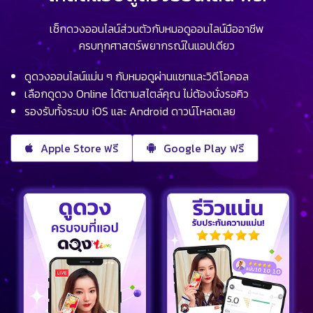
เช็กดวงออนไลน์ส่วนตัวกับหมอดูออนไลน์มืออาชีพ
ครบทุกศาสตร์พยากรณ์ในแอปเดียว
ดูดวงออนไลน์แม่น ๆ กับหมอดูผ่านแชทและวิดีโอคอล
เลือกดูดวง Online ได้ตามสไตล์คุณ ไม่ต้องนั่งรอคิว
รองรับทั้งระบบ iOS และ Android ดาวน์โหลดเลย
Apple Store ฟรี
Google Play ฟรี