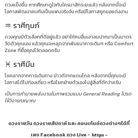
ดวงแข็งขึ้น หากศึกษาดูใจกับใครมาสักระยะแล้ว หลังจากนี้จะมี
โอกาสพัฒนาคบกันเป็นแฟนจริงจัง หรือมีโอกาสถูกขอแต่งงาน
♒️ ราศีกุมภ์
ดวงคุณมีตัวเลือกที่ดีอยู่แล้ว อย่าให้คนอื่นเอาลมปากมาเป็นมาตร
วัดตัวคุณเอง แล้วคุณจะหลุดจากพันธนาการเดิมๆ หรือ Comfort
Zone ที่ยื้อคุณไว้ตลอดครับ
♓️ ราศีมีน
โชคลาภจากการเดินทาง ข่าวดีจากแดนไกล หลังจากนี้คุณจะมี
โอกาสได้ไปท่องเที่ยว หรือโยกย้ายตัวเองไปสู่สิ่งที่ดีกว่าครับ
เป็นการทำนายพลังงานในภาพรวมแบบ General Reading โปรด
ใช้วิจารณญาณ
ดวงรายวัน ดวงรายสัปดาห์ และ คอนเท้นต์ดวงต่างๆได้ที่
เพจ Facebook ดวง Live -
https -