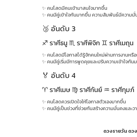
✨ คนโสดมีคนเข้ามาสนใจมากขึ้น
✨ คนมีคู่เข้าใจกันมากขึ้น ความสัมพันธ์มีความมั
🥉 อันดับ 3
♐ ราศีธนู ♏ ราศีพิจิก ♊ ราศีเมถุน
✨ คนโสดมีโอกาสได้รู้จักคนใหม่ผ่านการงานหรือ
✨ คนมีคู่เริ่มมีการพูดคุยและปรับความเข้าใจกันม
🏅 อันดับ 4
♈ ราศีเมษ ♍ ราศีกันย์ ♒ ราศีกุมภ์
✨ คนโสดควรเปิดใจให้โอกาสตัวเองมากขึ้น
✨ คนมีคู่เป็นช่วงที่ช่วยกันสร้างความมั่นคงแล
ดวงรายวัน ดวงร