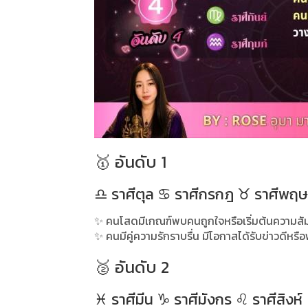
🥇 อันดับ 1
♎ ราศีตุล ♋ ราศีกรกฎ ♉ ราศีพฤ
✨ คนโสดมีเกณฑ์พบคนถูกใจหรือเริ่มต้นความสัม
✨ คนมีคู่ความรักราบรื่น มีโอกาสได้รับข่าวดีหร
🥈 อันดับ 2
♓ ราศีมีน ♑ ราศีมังกร ♌ ราศีสิงห์