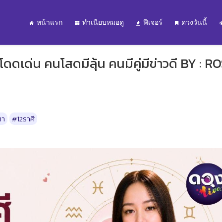
หน้าแรก
ทำเนียบหมอดู
ฟีเจอร์
ดวงวันนี้
โดดเด่น คนโสดมีลุ้น คนมีคู่มีข่าวดี BY : R
ตา
#12ราศี