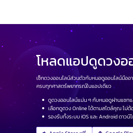
โหลดแอปดูดวงออน
เช็กดวงออนไลน์ส่วนตัวกับหมอดูออนไลน์มืออา
ครบทุกศาสตร์พยากรณ์ในแอปเดียว
ดูดวงออนไลน์แม่น ๆ กับหมอดูผ่านแชทแ
เลือกดูดวง Online ได้ตามสไตล์คุณ ไม่ต้อ
รองรับทั้งระบบ iOS และ Android ดาวน์