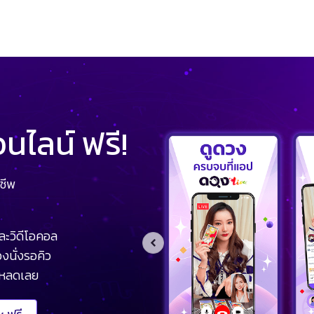
ไลน์ ฟรี!
ชีพ
ละวิดีโอคอล
งนั่งรอคิว
โหลดเลย