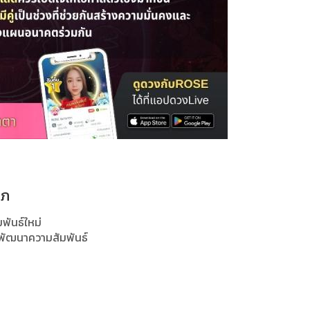
ษภ
พันธ์ใหม่
ือพัฒนาความสัมพันธ์