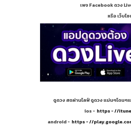
เพจ Facebook ดวง Liv
หรือ เว็บไซ
ดูดวง สดผ่านไลฟ์ ดูดวง แม่นๆโดนๆแ
ios -
https - //itu
android -
https - //play.google.c