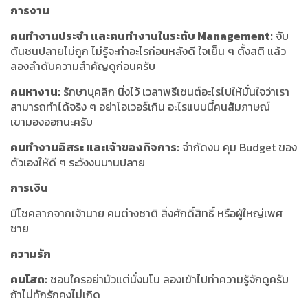
การงาน
คนทำงานประจำ และคนทำงานในระดับ Management:
จับ
ต้นชนปลายไม่ถูก ไม่รู้จะทำอะไรก่อนหลังดี ใจเย็น ๆ ตั้งสติ แล้ว
ลองลำดับความสำคัญดูก่อนครับ
คนหางาน:
รักษาบุคลิก นิ่งไว้ เวลาพรีเซนต์อะไรไปให้มั่นใจว่าเรา
สามารถทำได้จริง ๆ อย่าโอเวอร์เกิน อะไรแบบนี้คนสัมภาษณ์
เขามองออกนะครับ
คนทำงานอิสระ และเจ้าของกิจการ:
จำกัดงบ คุม Budget ของ
ตัวเองให้ดี ๆ ระวังงบบานปลาย
การเงิน
มีโชคลาภจากเจ้านาย คนต่างชาติ สิ่งศักดิ์สิทธิ์ หรือผู้ใหญ่เพศ
ชาย
ความรัก
คนโสด:
ชอบใครอย่ามัวแต่นั่งมโน ลองเข้าไปทำความรู้จักดูครับ
ถ้าไม่ทักรักคงไม่เกิด