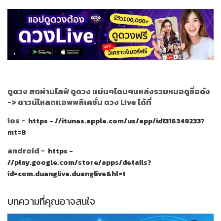
ดูดวง สดผ่านไลฟ์ ดูดวง แม่นๆโดนๆแหล่งรวมหมอดูชื่อดัง
->
ดาวน์โหลดแอพพลิเคชั่น ดวง Live ได้ที่
ios -
https - //itunes.apple.com/us/app/id1316349233?
mt=8
android -
https -
//play.google.com/store/apps/details?
id=com.duanglive.duanglive&hl=t
บทความที่คุณอาจสนใจ