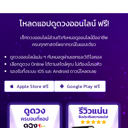
โหลดแอปดูดวงออนไลน์ ฟรี!
เช็กดวงออนไลน์ส่วนตัวกับหมอดูออนไลน์มืออาชีพ
ครบทุกศาสตร์พยากรณ์ในแอปเดียว
ดูดวงออนไลน์แม่น ๆ กับหมอดูผ่านแชทและวิดีโอคอล
เลือกดูดวง Online ได้ตามสไตล์คุณ ไม่ต้องนั่งรอคิว
รองรับทั้งระบบ iOS และ Android ดาวน์โหลดเลย
Apple Store ฟรี
Google Play ฟรี