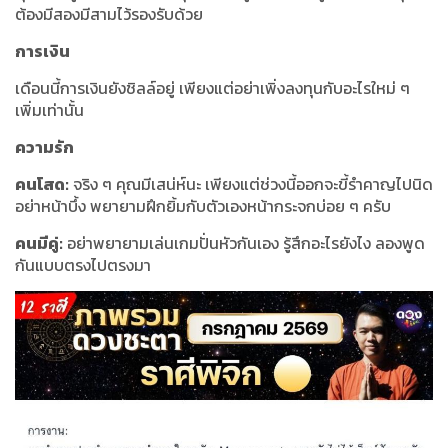
ต้องมีสองมีสามไว้รองรับด้วย
การเงิน
เดือนนี้การเงินยังชิลล์อยู่ เพียงแต่อย่าเพิ่งลงทุนกับอะไรใหม่ ๆ
เพิ่มเท่านั้น
ความรัก
คนโสด:
จริง ๆ คุณมีเสน่ห์นะ เพียงแต่ช่วงนี้ออกจะขี้รำคาญไปนิด
อย่าหน้าบึ้ง พยายามฝึกยิ้มกับตัวเองหน้ากระจกบ่อย ๆ ครับ
คนมีคู่:
อย่าพยายามเล่นเกมปั่นหัวกันเอง รู้สึกอะไรยังไง ลองพูด
กันแบบตรงไปตรงมา