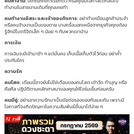
คนหางาน:
มีเกณฑ์ที่เก่าเรียกตัว หรือคุณมีโอกาสได้กลับไป
ทำงานในสายงานเดิมที่คุณเคยทำ
คนทำงานอิสระ และเจ้าของกิจการ:
อย่าทำเหมือนลูกค้าประจำ
หรือคนจ้างงานเป็นของตาย บางครั้งนอกเหนือจากธุรกิจคุณต้อง
รู้จักมีไมตรีจิตเล็ก ๆ น้อย ๆ กับพวกเขาบ้าง
การเงิน
การเงินจะมีเข้ามาช้า ๆ แต่มั่นคง เก็บเนื้อเก็บตัวไว้ก่อน อย่าค้ำ
ประกันใคร
ความรัก
คนโสด:
เดือนนี้อาจยังไม่ใช่เดือนของคนโสด เข้าวัด ทำบุญ หรือ
ถือศีล ปฏิบัติตามหลักศาสนาของคุณให้ใจร่มเย็นก่อนครับ
คนมีคู่:
อย่าเอาความรักมาเป็นข้อต่อรองของกันและกัน เพราะมี
โอกาสที่จะเกิดปัญหาในความสัมพันธ์ขึ้นมาได้ง่าย ๆ