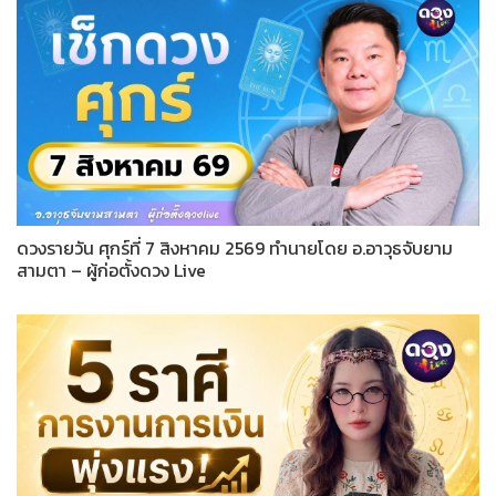
ดวงรายวัน ศุกร์ที่ 7 สิงหาคม 2569 ทำนายโดย อ.อาวุธจับยาม
สามตา – ผู้ก่อตั้งดวง Live