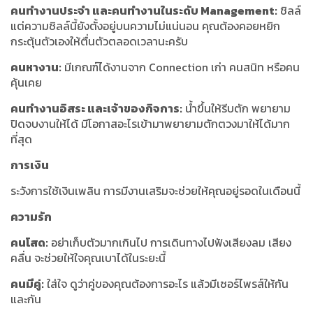
คนทำงานประจำ และคนทำงานในระดับ Management:
ชิลล์
แต่ความชิลล์นี้ยังตั้งอยู่บนความไม่แน่นอน คุณต้องคอยหยิก
กระตุ้นตัวเองให้ตื่นตัวตลอดเวลานะครับ
คนหางาน:
มีเกณฑ์ได้งานจาก Connection เก่า คนสนิท หรือคน
คุ้นเคย
คนทำงานอิสระ และเจ้าของกิจการ:
น้ำขึ้นให้รีบตัก พยายาม
ปิดจบงานให้ได้ มีโอกาสอะไรเข้ามาพยายามตักตวงมาให้ได้มาก
ที่สุด
การเงิน
ระวังการใช้เงินเพลิน การมีงานเสริมจะช่วยให้คุณอยู่รอดในเดือนนี้
ความรัก
คนโสด:
อย่าเก็บตัวมากเกินไป การเดินทางไปฟังเสียงลม เสียง
คลื่น จะช่วยให้ใจคุณเบาได้ในระยะนี้
คนมีคู่:
ใส่ใจ ดูว่าคู่ของคุณต้องการอะไร แล้วมีเซอร์ไพรส์ให้กัน
และกัน