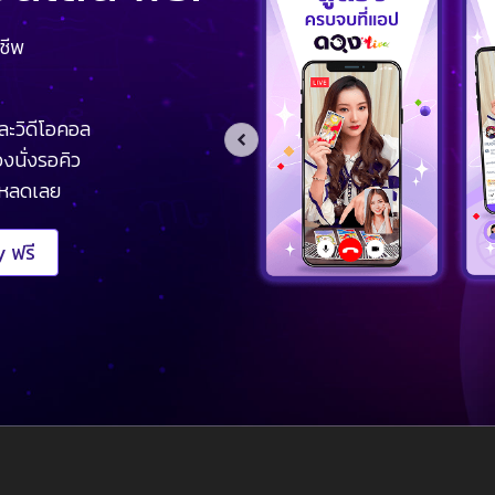
ชีพ
ละวิดีโอคอล
งนั่งรอคิว
โหลดเลย
 ฟรี