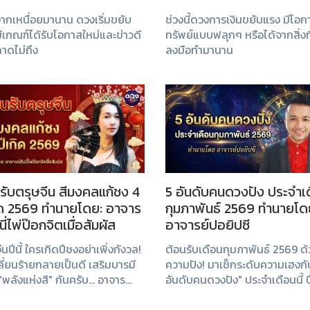
ากเหนื่อยมานาน ดวงเริ่มขยับ
ช่วงนี้ดวงการเงินขยับแรง มีโอก
ีเกณฑ์ได้รับโอกาสใหม่และข่าวดี
ทรัพย์แบบฟลุกๆ หรือได้จากสิ่งที
าดไม่ถึง
ลงมือทำมานาน
รับตรุษจีน สีมงคลแก้ชง 4
5 อันดับคนดวงปัง ประจำเ
ิด 2569 ทำนายโดย: อาจาร
กุมภาพันธ์ 2569 ทำนายโด
นี่ไพ่ป๊อกจิตเมื่อสัมผัส
อาจารย์ปอยิปซี
ีนปีนี้ ใครเกิดปีชงอย่าเพิ่งกังวล!
ต้อนรับเดือนกุมภาพันธ์ 2569 ด
ี่ยนร้ายกลายเป็นดี เสริมบารมี
ความปัง! มาเช็กระดับความเฮงกั
"พลังแห่งสี" กันครับ... อาจาร
อันดับคนดวงปัง" ประจำเดือนนี้ ป
นี่ ได้คัดสรรสีมงคลแก้เคล็ด
นักษัตรไหนจะรุ่งพุ่งแรงทั้งเรื่อง
บ 4 ปีนักษัตรมาให้แล้ว แค่ปรับ
เงิน และความรัก เตรียมตัวรับข่า