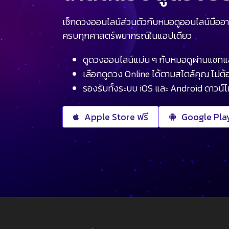
เช็กดวงออนไลน์ส่วนตัวกับหมอดูออนไลน์มืออา
ครบทุกศาสตร์พยากรณ์ในแอปเดียว
ดูดวงออนไลน์แม่น ๆ กับหมอดูผ่านแชทแ
เลือกดูดวง Online ได้ตามสไตล์คุณ ไม่ต้อ
รองรับทั้งระบบ iOS และ Android ดาวน์
Apple Store ฟรี
Google Play