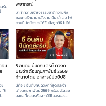
พยากรณ์
าสรับ
่
มาทำความเข้าใจธรรมชาติความหึง
ของคนรักผ่านพลังงาน ดิน น้ำ ลม ไฟ
ตามปีนักษัตร จะได้รับมือถูกวิธี ไม่ให้
ความสัมพันธ์ต้องพัง! พี่หมอกิฟท์สรุป
มาให้ครบทุกธาตุแล้วที่นี่ค่ะ
ดือน
5 อันดับ ปีนักกษัตริย์ ดวงดี
ย
ประจำเดือนกุมภาพันธ์ 2569
ทำนายโดย อาจารย์ปอยิปซี
้วย
นี่คือ 5 อันดับคนดวงดีที่สุดประจำ
บ "5
เดือนกุมภาพันธ์ 2569 พร้อมตัวเลข
ี
มงคลที่ถอดรหัสจากวิถีโคจรของ
งาน
ดวงดาวประจำปี
วดี