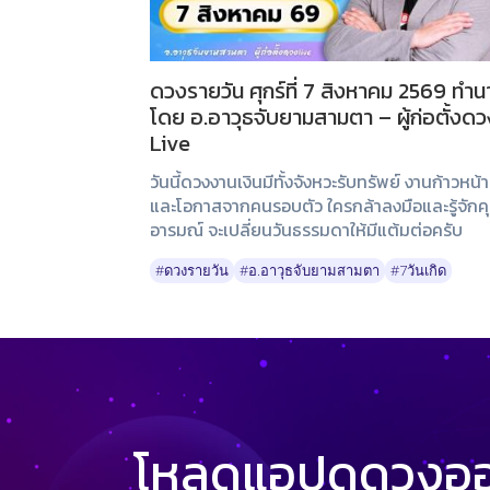
ดวงรายวัน ศุกร์ที่ 7 สิงหาคม 2569 ทำ
โดย อ.อาวุธจับยามสามตา – ผู้ก่อตั้งดว
Live
วันนี้ดวงงานเงินมีทั้งจังหวะรับทรัพย์ งานก้าวหน้า
และโอกาสจากคนรอบตัว ใครกล้าลงมือและรู้จักค
อารมณ์ จะเปลี่ยนวันธรรมดาให้มีแต้มต่อครับ
#ดวงรายวัน
#อ.อาวุธจับยามสามตา
#7วันเกิด
โหลดแอปดูดวงออน