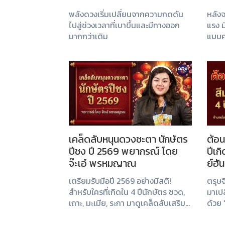
พลังดวงเริ่มเปลี่ยนจากความกดดัน
หลังจ
ไปสู่ช่วงเวลาที่เบาขึ้นและมีทางออก
แรง ม
มากกว่าเดิม
แบบค
เคล็ดลับหนุนดวงชะตา นักษัตร
ต้อน
ปีชง ปี 2569 พยากรณ์ โดย
ปีเก
จ๊ะเอ๋ พรหมญาณ
ย์ฮัน
เตรียมรับมือปี 2569 อย่างมีสติ!
ตรุษจ
สำหรับใครที่เกิดใน 4 ปีนักษัตร ชวด,
มาเปล
เถาะ, มะเมีย, ระกา มาดูเคล็ดลับเสริม
ด้วย 
ดวง แก้ชง และผ่อนหนักให้เป็นเบา
ย์ฮัน
โดย "จ๊ะเอ๋ พรหมญาณ" ที่ได้แนะนำ
สำหรั