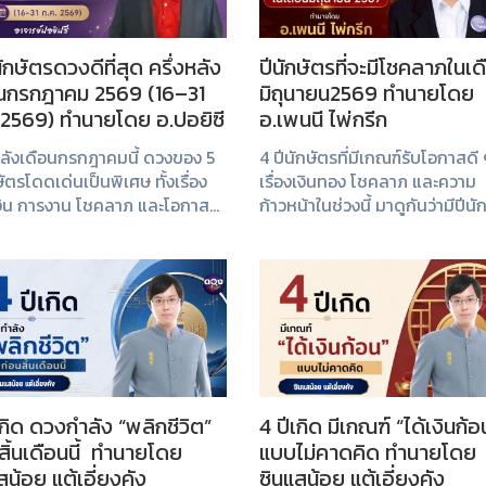
นักษัตรดวงดีที่สุด ครึ่งหลัง
ปีนักษัตรที่จะมีโชคลาภในเด
อนกรกฎาคม 2569 (16–31
มิถุนายน2569 ทำนายโดย
 2569) ทำนายโดย อ.ปอยิซี
อ.เพนนี ไพ่กรีก
หลังเดือนกรกฎาคมนี้ ดวงของ 5
4 ปีนักษัตรที่มีเกณฑ์รับโอกาสดี
ษัตรโดดเด่นเป็นพิเศษ ทั้งเรื่อง
เรื่องเงินทอง โชคลาภ และความ
งิน การงาน โชคลาภ และโอกาส
ก้าวหน้าในช่วงนี้ มาดูกันว่ามีปีนั
ๆ มาดูกันว่าปีนักษัตรของคุณติด
ของคุณหรือไม่
บหรือไม่
เกิด ดวงกำลัง “พลิกชีวิต”
4 ปีเกิด มีเกณฑ์ “ได้เงินก้อ
สิ้นเดือนนี้ ทำนายโดย
แบบไม่คาดคิด ทำนายโดย
สน้อย แต้เอี่ยงคัง
ซินแสน้อย แต้เอี่ยงคัง