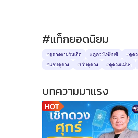
แนวทางปฏิบัติและการไหว...
เปลี่
#แท็กยอดนิยม
#ดูดวงตามวันเกิด
#ดูดวงไพ่ยิปซี
#ดูดว
#แอปดูดวง
#เว็บดูดวง
#ดูดวงแม่นๆ
บทความมาแรง