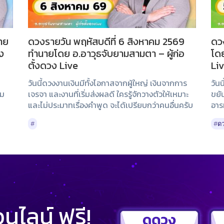
นาย
ดวงรายวัน พฤหัสบดีที่ 6 สิงหาคม 2569
ดว
ง
ทำนายโดย อ.อาวุธจับยามสามตา – ผู้ก่อ
โดย
ตั้งดวง Live
Li
วันนี้ดวงงานเงินมีทั้งโอกาสจากผู้ใหญ่ เงินจากการ
วัน
ุม
เจรจา และงานที่เริ่มส่งผลดี ใครรู้จักวางตัวให้เหมาะ
ขยั
และไม่ประมาทเรื่องคำพูด จะได้เปรียบกว่าคนอื่นครับ
อารม
#
#ดว
ไลน์ ฟรี!