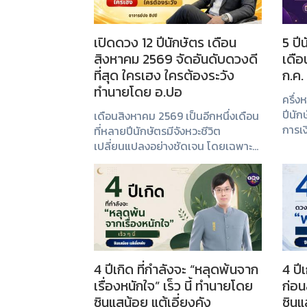
เปิดดวง 12 ปีนักษัตร เดือน
5 ปี
สิงหาคม 2569 จัดอันดับดวงดี
เดื
ที่สุด ใครเฮง ใครต้องระวัง
ก.ค.
ทำนายโดย อ.ปอ
ครึ่ง
ปีนัก
เดือนสิงหาคม 2569 เป็นอีกหนึ่งเดือน
การเ
ที่หลายปีนักษัตรมีจังหวะชีวิต
ใหม่ 
เปลี่ยนแปลงอย่างชัดเจน โดยเฉพาะ
อันดั
เรื่องการงาน การเงิน และโอกาสในการ
สร้างความมั่นคง หากรู้จังหวะและ
วางแผนให้ดี ก็สามารถเปลี่ยนวิกฤตให้
เป็นโ...
4 ปีเกิด ที่กำลังจะ “หลุดพ้นจาก
4 ปี
เรื่องหนักใจ” เร็ว นี้ ทำนายโดย
ก่อน
ซินแสน้อย แต้เอี่ยงคัง
ซินแ