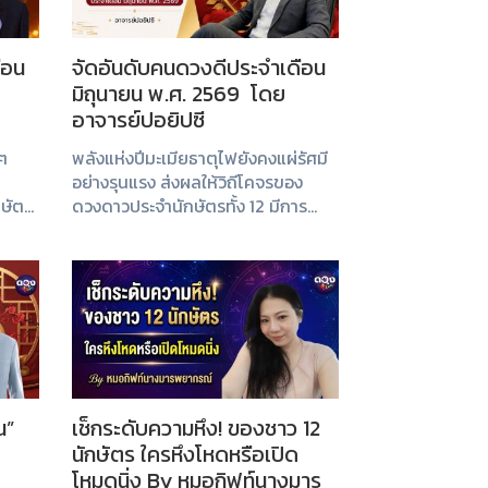
ือน
จัดอันดับคนดวงดีประจำเดือน
มิถุนายน พ.ศ. 2569 โดย
อาจารย์ปอยิปซี
 ๆ
พลังแห่งปีมะเมียธาตุไฟยังคงแผ่รัศมี
อย่างรุนแรง ส่งผลให้วิถีโคจรของ
กษัตร
ดวงดาวประจำนักษัตรทั้ง 12 มีการ
ขยับเขยื้อนครั้งใหญ่
น”
เช็กระดับความหึง! ของชาว 12
นักษัตร ใครหึงโหดหรือเปิด
โหมดนิ่ง By หมอกิฟท์นางมาร