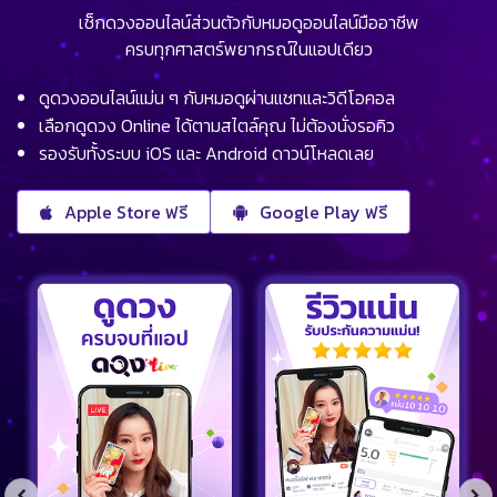
เช็กดวงออนไลน์ส่วนตัวกับหมอดูออนไลน์มืออาชีพ
ครบทุกศาสตร์พยากรณ์ในแอปเดียว
ดูดวงออนไลน์แม่น ๆ กับหมอดูผ่านแชทและวิดีโอคอล
เลือกดูดวง Online ได้ตามสไตล์คุณ ไม่ต้องนั่งรอคิว
รองรับทั้งระบบ iOS และ Android ดาวน์โหลดเลย
Apple Store ฟรี
Google Play ฟรี