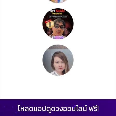
โหลดแอปดูดวงออนไลน์ ฟรี!