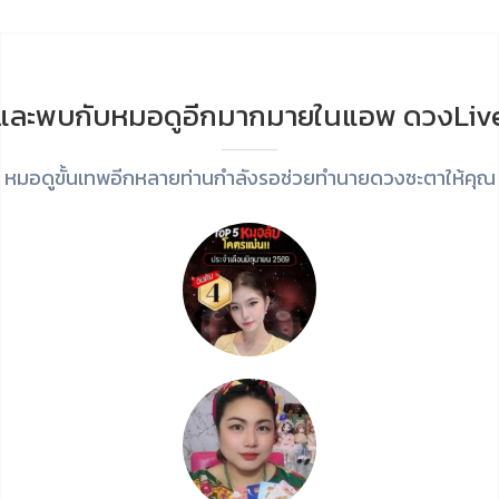
และพบกับหมอดูอีกมากมายในแอพ ดวงLiv
หมอดูขั้นเทพอีกหลายท่านกำลังรอช่วยทำนายดวงชะตาให้คุณ