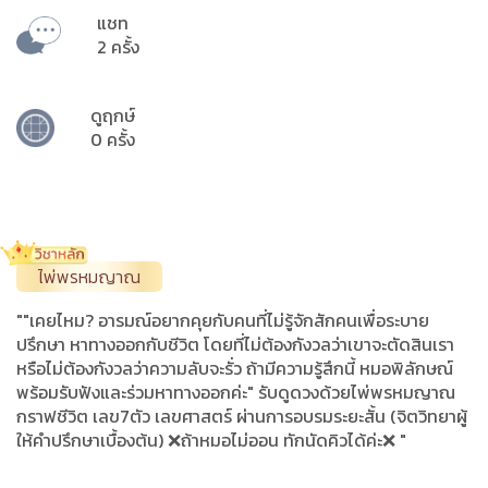
แชท
2 ครั้ง
ดูฤกษ์
0 ครั้ง
ไพ่พรหมญาณ
""เคยไหม? อารมณ์อยากคุยกับคนที่ไม่รู้จักสักคนเพื่อระบาย
ปรึกษา หาทางออกกับชีวิต โดยที่ไม่ต้องกังวลว่าเขาจะตัดสินเรา
หรือไม่ต้องกังวลว่าความลับจะรั่ว ถ้ามีความรู้สึกนี้ หมอพิลักษณ์
พร้อมรับฟังและร่วมหาทางออกค่ะ" รับดูดวงด้วยไพ่พรหมญาณ
กราฟชีวิต เลข7ตัว เลขศาสตร์ ผ่านการอบรมระยะสั้น (จิตวิทยาผู้
ให้คำปรึกษาเบื้องต้น) ❌ถ้าหมอไม่ออน ทักนัดคิวได้ค่ะ❌ "