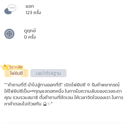
แชท
123 ครั้ง
ดูฤกษ์
0 ครั้ง
ไพ่ยิปซี
เลข7ตัว4ฐาน
"“คำถามที่ดี นำไปสู่ทางออกที่ดี” เปิดไพ่ยิปซี ✡️ รับคำพยากรณ์
ให้ไพ่ยิปซีเป็น🗝️กุญแจดอกหนึ่ง ในการไขความลับของดวงชะตา
คุณ รวบรวมสมาธิ ตั้งคำถามที่ชัดเจน ให้เวลาจิตใจของเรา ในการ
หาคำตอบไปด้วยกัน 🔮✨"