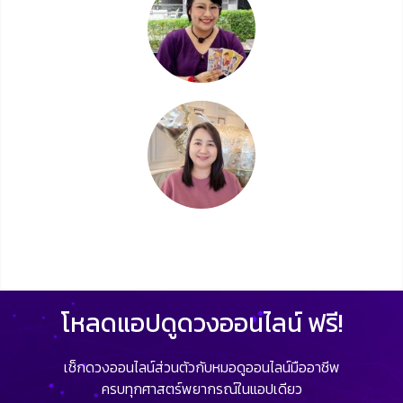
โหลดแอปดูดวงออนไลน์ ฟรี!
เช็กดวงออนไลน์ส่วนตัวกับหมอดูออนไลน์มืออาชีพ
ครบทุกศาสตร์พยากรณ์ในแอปเดียว