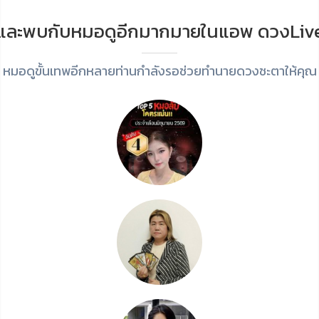
และพบกับหมอดูอีกมากมายในแอพ ดวงLiv
หมอดูขั้นเทพอีกหลายท่านกำลังรอช่วยทำนายดวงชะตาให้คุณ