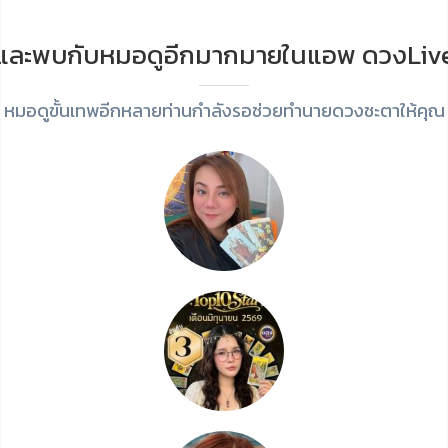
และพบกับหมอดูอีกมากมายในแอพ ดวงLiv
หมอดูขั้นเทพอีกหลายท่านกำลังรอช่วยทำนายดวงชะตาให้คุณ