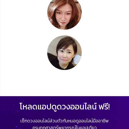
โหลดแอปดูดวงออนไลน์ ฟรี!
เช็กดวงออนไลน์ส่วนตัวกับหมอดูออนไลน์มืออาชีพ
ครบทุกศาสตร์พยากรณ์ในแอปเดียว