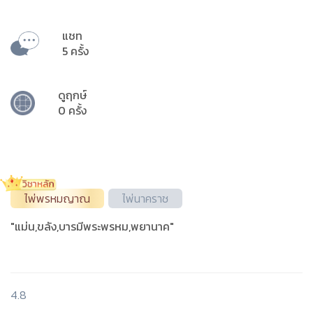
แชท
5 ครั้ง
ดูฤกษ์
0 ครั้ง
ไพ่พรหมญาณ
ไพ่นาคราช
"แม่น,ขลัง,บารมีพระพรหม,พยานาค"
4.8