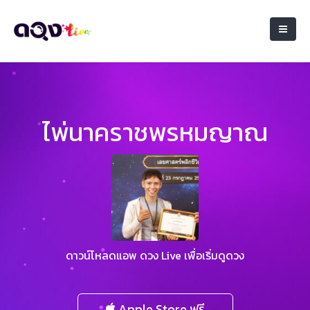
ไพ่นาคราชพรหมญาณ
ดาวน์โหลดแอพ ดวง Live เพื่อเริ่มดูดวง
Apple Store ฟรี