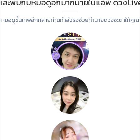
และพบกับหมอดูอีกมากมายในแอพ ดวงLiv
หมอดูขั้นเทพอีกหลายท่านกำลังรอช่วยทำนายดวงชะตาให้คุณ