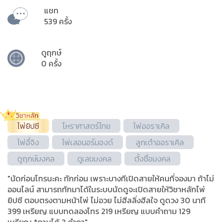
แชท
539 ครั้ง
ดูฤกษ์
0 ครั้ง
ไพ่ยิปซี
โหราศาสตร์ไทย
ไพ่ออราเคิล
ไพ่อี้จิง
ไพ่เลอนอร์มองด์
ลูกเต๋าออราเคิล
ดูฤกษ์มงคล
ดูเลขมงคล
ตั้งชื่อมงคล
"นัดก่อนโทรนะคะ ทักก่อน เพราะบางทีเปิดสายให้คนที่จองมา ถ้าไม่
ออนไลน์ สามารถทักมาได้ในระบบนัดดูจะเปิดสายให้วิชาหลักไพ่
ยิปซี ตอบตรงตามหน้าไพ่ ไม่อวย ไม่ฮีลลิ่งฮีลใจ ดูดวง 30 นาที
399 เหรียญ แบบทดลองโทร 219 เหรียญ แบบคำถาม 129