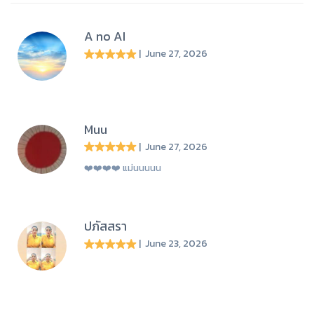
A no AI
| June 27, 2026
Muu
| June 27, 2026
❤️❤️❤️❤️​ แม่นนนนน
ปภัสสรา
| June 23, 2026