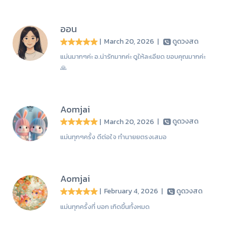
ออน
| March 20, 2026
|
ดูดวงสด
แม่นมากๆค่ะ อ.น่ารักมากค่ะ ดูให้ละเอียด ขอบคุณมากค่ะ
🙏
Aomjai
| March 20, 2026
|
ดูดวงสด
แม่นทุกๆครั้ง ดีต่อใจ ทำนายยตรงเสมอ
Aomjai
| February 4, 2026
|
ดูดวงสด
แม่นทุกครั้งที่ บอก เกิดขึ้นทั้งหมด