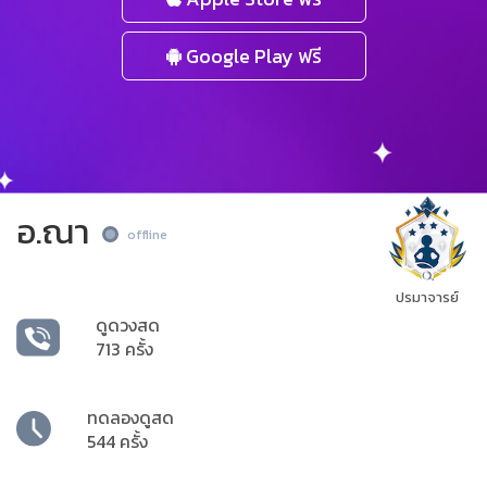
Google Play ฟรี
อ.ณา
offline
ปรมาจารย์
ดูดวงสด
713 ครั้ง
ทดลองดูสด
544 ครั้ง