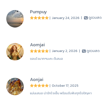
Pumpuy
| January 24, 2026
|
ดูดวงสด
Aomjai
| January 2, 2026
|
ดูดวงสด
ขอบใจมากๆนะคะ ดีเสมอ
Aonjai
| October 17, 2025
แม่นเสมอ น่ารักใจเย็น พร้อมรับฟังทุกไขปัญหา