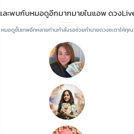
และพบกับหมอดูอีกมากมายในแอพ ดวงLiv
หมอดูขั้นเทพอีกหลายท่านกำลังรอช่วยทำนายดวงชะตาให้คุณ