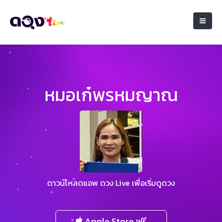
หมอเก๋พรหมญาณ
ดาวน์โหลดแอพ ดวง Live เพื่อเริ่มดูดวง
Apple Store ฟรี