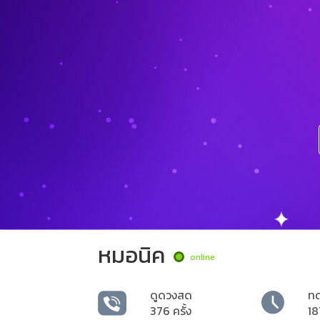
หมอนิค
online
ดูดวงสด
ท
376 ครั้ง
18