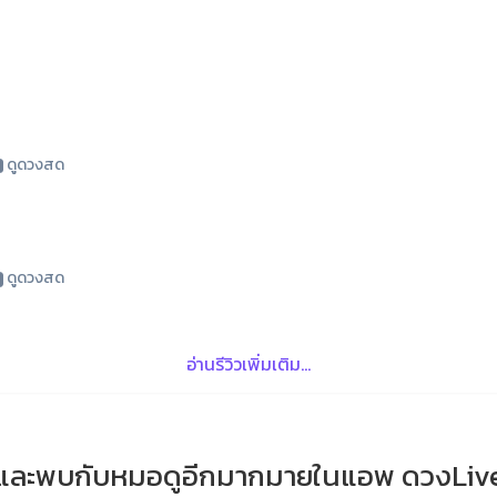
ดูดวงสด
ดูดวงสด
อ่านรีวิวเพิ่มเติม...
และพบกับหมอดูอีกมากมายในแอพ ดวงLiv