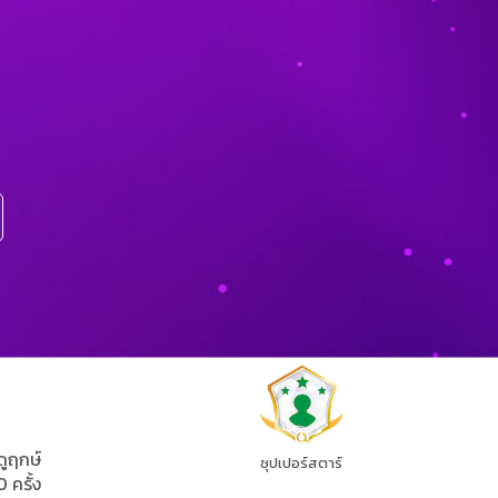
ดูฤกษ์
ซุปเปอร์สตาร์
0 ครั้ง