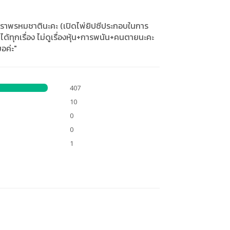
ำราพรหมชาตินะคะ (เปิดไพ่ยิปซีประกอบในการ
ด้ทุกเรื่อง ไม่ดูเรื่องหุ้น+การพนัน+คนตายนะคะ
อค่ะ"
407
10
0
0
1