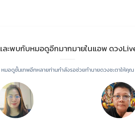
และพบกับหมอดูอีกมากมายในแอพ ดวงLiv
หมอดูขั้นเทพอีกหลายท่านกำลังรอช่วยทำนายดวงชะตาให้คุณ