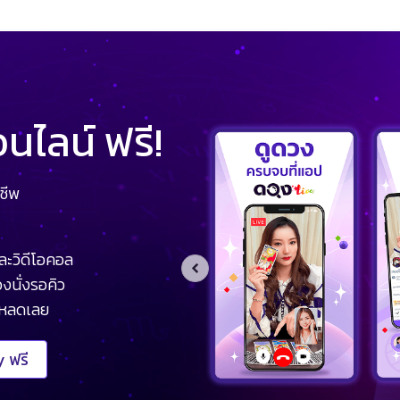
ไลน์ ฟรี!
ชีพ
ละวิดีโอคอล
งนั่งรอคิว
โหลดเลย
 ฟรี