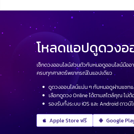
โหลดแอปดูดวงออน
เช็กดวงออนไลน์ส่วนตัวกับหมอดูออนไลน์มืออา
ครบทุกศาสตร์พยากรณ์ในแอปเดียว
ดูดวงออนไลน์แม่น ๆ กับหมอดูผ่านแชทแ
เลือกดูดวง Online ได้ตามสไตล์คุณ ไม่ต้อ
รองรับทั้งระบบ iOS และ Android ดาวน์
Apple Store ฟรี
Google Play