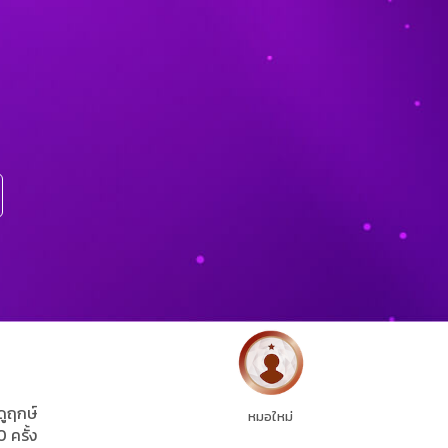
ดูฤกษ์
หมอใหม่
0 ครั้ง