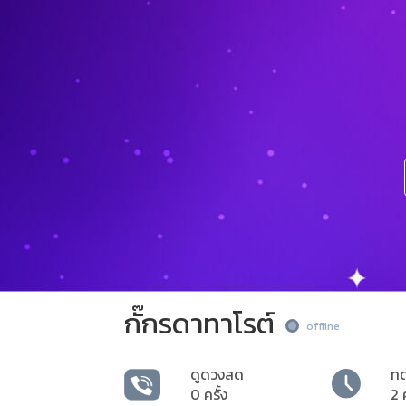
กั๊กรดาทาโรต์
offline
ดูดวงสด
ท
0 ครั้ง
2 