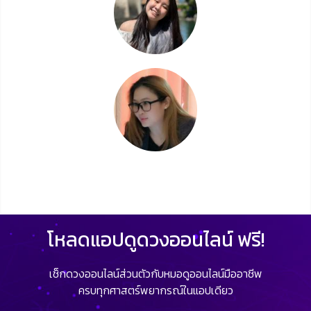
โหลดแอปดูดวงออนไลน์ ฟรี!
เช็กดวงออนไลน์ส่วนตัวกับหมอดูออนไลน์มืออาชีพ
ครบทุกศาสตร์พยากรณ์ในแอปเดียว