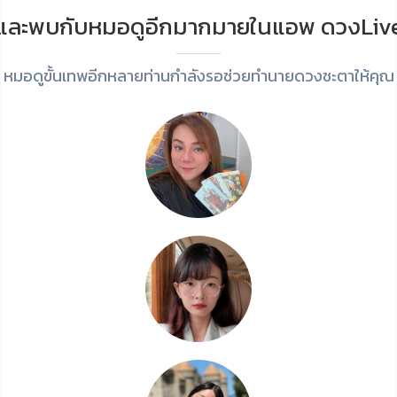
และพบกับหมอดูอีกมากมายในแอพ ดวงLiv
หมอดูขั้นเทพอีกหลายท่านกำลังรอช่วยทำนายดวงชะตาให้คุณ