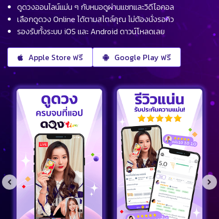
ดูดวงออนไลน์แม่น ๆ กับหมอดูผ่านแชทและวิดีโอคอล
เลือกดูดวง Online ได้ตามสไตล์คุณ ไม่ต้องนั่งรอคิว
รองรับทั้งระบบ iOS และ Android ดาวน์โหลดเลย
Apple Store ฟรี
Google Play ฟรี