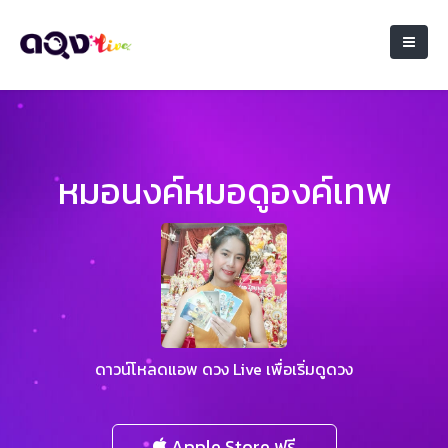
หมอนงค์หมอดูองค์เทพ
ดาวน์โหลดแอพ ดวง Live เพื่อเริ่มดูดวง
Apple Store ฟรี