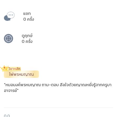
แชท
0 ครั้ง
ดูฤกษ์
0 ครั้ง
ไพ่พรหมญาณ
"หมอนงค์พรหมญาณ ถาม-ตอบ ฮีลใจด้วยญาณหยั่งรู้จากครูบา
อาจารย์"
0.0