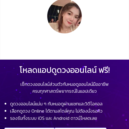
โหลดแอปดูดวงออนไลน์ ฟรี!
เช็กดวงออนไลน์ส่วนตัวกับหมอดูออนไลน์มืออาชีพ
ครบทุกศาสตร์พยากรณ์ในแอปเดียว
ดูดวงออนไลน์แม่น ๆ กับหมอดูผ่านแชทและวิดีโอคอล
เลือกดูดวง Online ได้ตามสไตล์คุณ ไม่ต้องนั่งรอคิว
รองรับทั้งระบบ iOS และ Android ดาวน์โหลดเลย