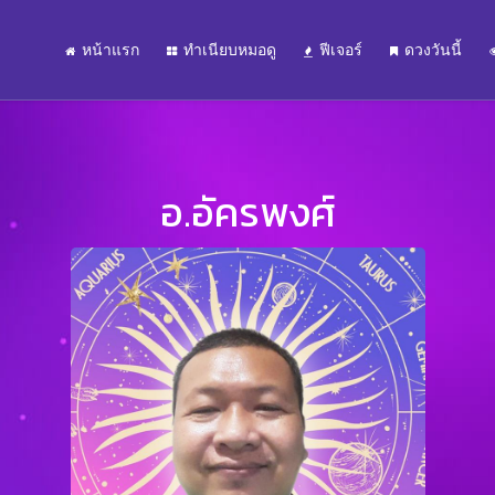
หน้าแรก
ทำเนียบหมอดู
ฟีเจอร์
ดวงวันนี้
อ.อัครพงศ์