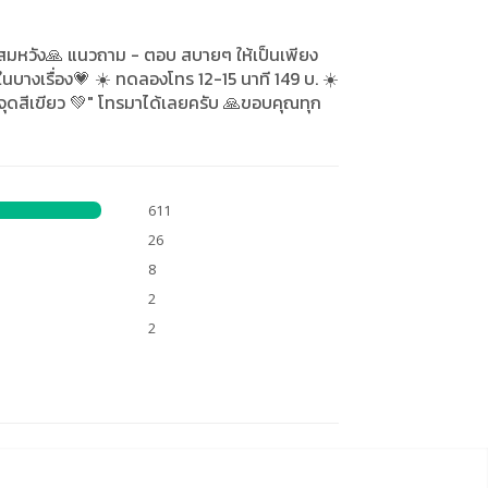
ดีสมหวัง🙏 แนวถาม - ตอบ สบายๆ ให้เป็นเพียง
นบางเรื่อง💗 ☀️ ทดลองโทร 12-15 นาที 149 บ. ☀️
 "จุดสีเขียว 💚" โทรมาได้เลยครับ 🙏ขอบคุณทุก
611
26
8
2
2