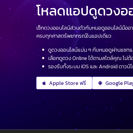
โหลดแอปดูดวงออน
เช็กดวงออนไลน์ส่วนตัวกับหมอดูออนไลน์มืออา
ครบทุกศาสตร์พยากรณ์ในแอปเดียว
ดูดวงออนไลน์แม่น ๆ กับหมอดูผ่านแชทแ
เลือกดูดวง Online ได้ตามสไตล์คุณ ไม่ต้อ
รองรับทั้งระบบ iOS และ Android ดาวน์
Apple Store ฟรี
Google Play