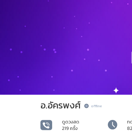
อ.อัครพงศ์
offline
ดูดวงสด
ท
219 ครั้ง
82