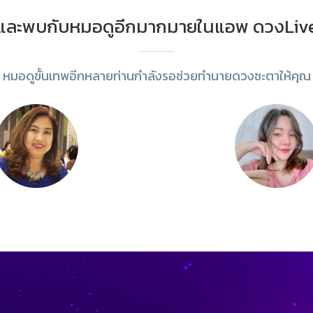
และพบกับหมอดูอีกมากมายในแอพ ดวงLiv
หมอดูขั้นเทพอีกหลายท่านกำลังรอช่วยทำนายดวงชะตาให้คุณ