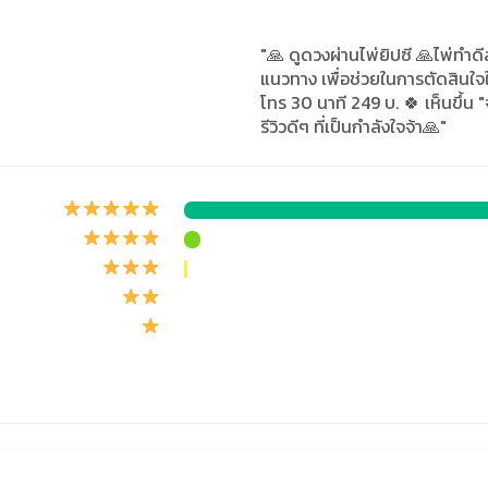
"🙏 ดูดวงผ่านไพ่ยิปซี 🙏ไพ่ทำ
แนวทาง เพื่อช่วยในการตัดสินใจใ
โทร 30 นาที 249 บ. 🍀 เห็นขึ้น
รีวิวดีๆ ที่เป็นกำลังใจจ้า🙏"