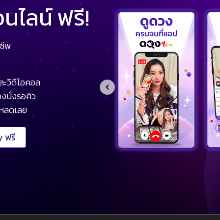
ไลน์ ฟรี!
ชีพ
ละวิดีโอคอล
งนั่งรอคิว
โหลดเลย
 ฟรี