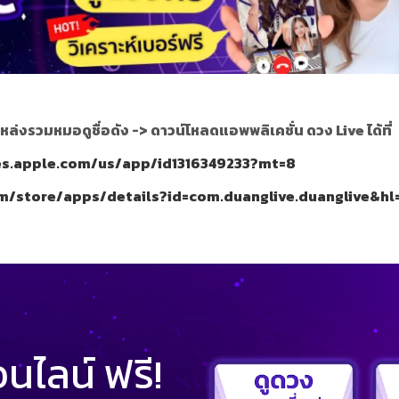
หล่งรวมหมอดูชื่อดัง ->
ดาวน์โหลดแอพพลิเคชั่น ดวง Live ได้ที่
nes.apple.com/us/app/id1316349233?mt=8
om/store/apps/details?id=com.duanglive.duanglive&hl
ไลน์ ฟรี!