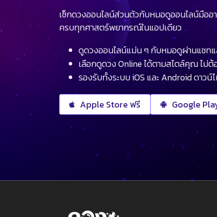
เช็กดวงออนไลน์ส่วนตัวกับหมอดูออนไลน์มืออา
ครบทุกศาสตร์พยากรณ์ในแอปเดียว
ดูดวงออนไลน์แม่น ๆ กับหมอดูผ่านแชทแ
เลือกดูดวง Online ได้ตามสไตล์คุณ ไม่ต้อ
รองรับทั้งระบบ iOS และ Android ดาวน์
Apple Store ฟรี
Google Play