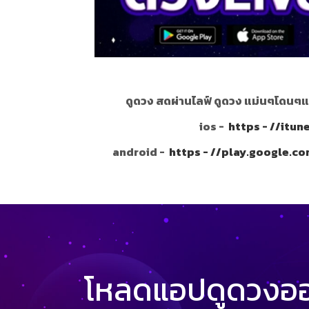
ดูดวง สดผ่านไลฟ์ ดูดวง แม่นๆโดนๆแ
ios -
https - //itu
android -
https - //play.google.c
โหลดแอปดูดวงออน