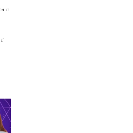
จะเบา
มี