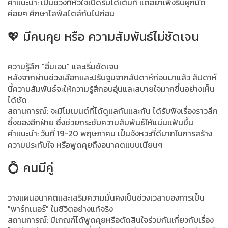
คำแนะนำ: เป็นช่วงที่หัวใจเปิดรับได้เต็มที่ แต่อย่าเพิ่งรีบผูกมัด
ค่อยๆ ศึกษาไลฟ์สไตล์กันไปก่อน
💖 มีคนคุย หรือ ความสัมพันธ์ไม่ชัดเจน
ความรู้สึก "อิ่มเอม" และเริ่มชัดเจน
หลังจากผ่านช่วงเลือกและปรับจูนจากสัปดาห์ก่อนมาแล้ว สัปดาห์
นี้ความสัมพันธ์จะให้ความรู้สึกอบอุ่นและสบายใจมากขึ้นอย่างเห็น
ได้ชัด
สถานการณ์: จะมีโมเมนต์ที่ได้ดูแลกันและกัน ได้รับฟังเรื่องราวลึก
ซึ้งของอีกฝ่าย ซึ่งช่วยกระชับความสัมพันธ์ให้แน่นแฟ้นขึ้น
คำแนะนำ: วันที่ 19-20 พฤษภาคม เป็นจังหวะที่ดีมากในการสร้าง
ความประทับใจ หรือพูดคุยถึงอนาคตแบบเนียนๆ
💍 คนมีคู่
วางแผนอนาคตและเสริมความมั่นคงเป็นช่วงเวลาของการเป็น
"พาร์ทเนอร์" ในชีวิตอย่างแท้จริง
สถานการณ์: มีเกณฑ์ได้พูดคุยหรือตัดสินใจร่วมกันเกี่ยวกับเรื่อง