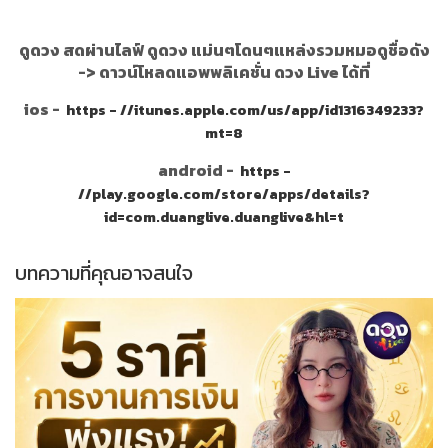
ดูดวง สดผ่านไลฟ์ ดูดวง แม่นๆโดนๆแหล่งรวมหมอดูชื่อดัง
->
ดาวน์โหลดแอพพลิเคชั่น ดวง Live ได้ที่
ios -
https - //itunes.apple.com/us/app/id1316349233?
mt=8
android -
https -
//play.google.com/store/apps/details?
id=com.duanglive.duanglive&hl=t
บทความที่คุณอาจสนใจ