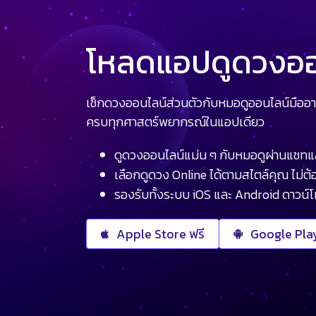
โหลดแอปดูดวงออน
เช็กดวงออนไลน์ส่วนตัวกับหมอดูออนไลน์มืออา
ครบทุกศาสตร์พยากรณ์ในแอปเดียว
ดูดวงออนไลน์แม่น ๆ กับหมอดูผ่านแชทแ
เลือกดูดวง Online ได้ตามสไตล์คุณ ไม่ต้อ
รองรับทั้งระบบ iOS และ Android ดาวน์
Apple Store ฟรี
Google Play