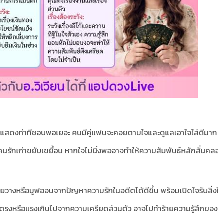
ือแสดงท่าทีชอบพอเยอะ คนมีคู่แฟนจะคอยตามใจและดูแลเอาใจใส่ดีมาก
อคนรักเก่าขยับเขยื้อน หากใจไม่นิ่งพออาจทำให้ความสัมพันธ์หลักสั่นคล
่อยวางหรือมูฟออนจากปัญหาความรักในอดีตได้ดีขึ้น พร้อมเปิดใจรับสิ่ง
ี่ตรงหรือแรงเกินไปจากความเครียดส่วนตัว อาจไปทำร้ายความรู้สึกขอ