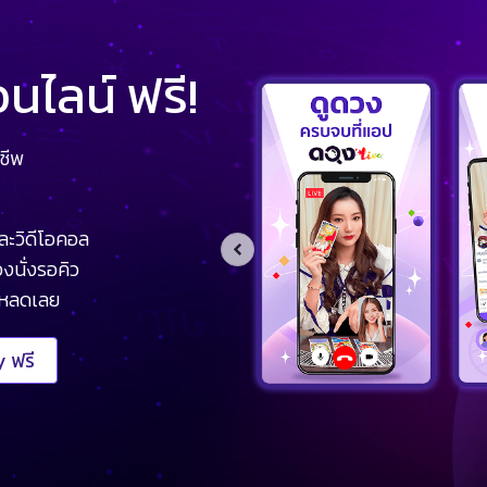
ไลน์ ฟรี!
ชีพ
ละวิดีโอคอล
งนั่งรอคิว
โหลดเลย
 ฟรี