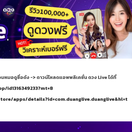
มหมอดูชื่อดัง ->
ดาวน์โหลดแอพพลิเคชั่น ดวง Live ได้ที่
app/id1316349233?mt=8
store/apps/details?id=com.duanglive.duanglive&hl=t