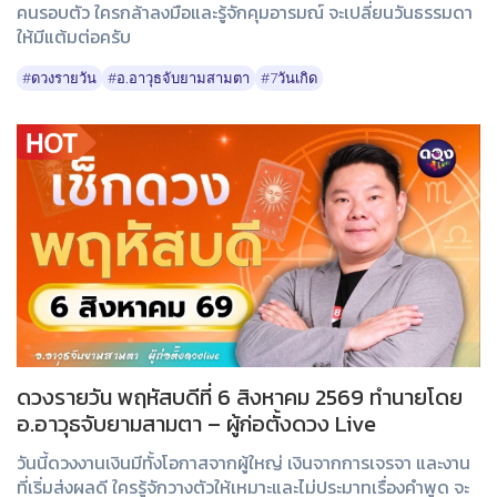
คนรอบตัว ใครกล้าลงมือและรู้จักคุมอารมณ์ จะเปลี่ยนวันธรรมดา
ให้มีแต้มต่อครับ
#ดวงรายวัน
#อ.อาวุธจับยามสามตา
#7วันเกิด
ดวงรายวัน พฤหัสบดีที่ 6 สิงหาคม 2569 ทำนายโดย
อ.อาวุธจับยามสามตา – ผู้ก่อตั้งดวง Live
วันนี้ดวงงานเงินมีทั้งโอกาสจากผู้ใหญ่ เงินจากการเจรจา และงาน
ที่เริ่มส่งผลดี ใครรู้จักวางตัวให้เหมาะและไม่ประมาทเรื่องคำพูด จะ