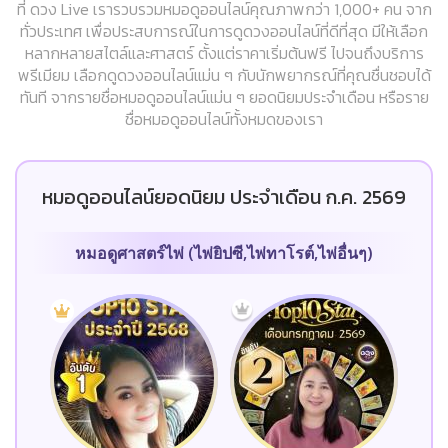
ที่ ดวง Live เรารวบรวมหมอดูออนไลน์คุณภาพกว่า 1,000+ คน จาก
ทั่วประเทศ เพื่อประสบการณ์ในการดูดวงออนไลน์ที่ดีที่สุด มีให้เลือก
หลากหลายสไตล์และศาสตร์ ตั้งแต่ราคาเริ่มต้นฟรี ไปจนถึงบริการ
พรีเมียม เลือกดูดวงออนไลน์แม่น ๆ กับนักพยากรณ์ที่คุณชื่นชอบได้
ทันที จากรายชื่อหมอดูออนไลน์แม่น ๆ ยอดนิยมประจำเดือน หรือราย
ชื่อหมอดูออนไลน์ทั้งหมดของเรา
หมอดูออนไลน์ยอดนิยม ประจำเดือน ก.ค. 2569
หมอดูศาสตร์ไพ่ (ไพ่ยิปซี,ไพ่ทาโรต์,ไพ่อื่นๆ)