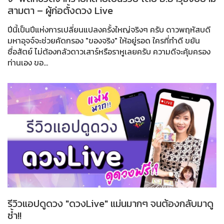
สามตา – ผู้ก่อตั้งดวง Live
ปีนี้เป็นปีแห่งการเปลี่ยนแปลงครั้งใหญ่จริงๆ ครับ ดาวพฤหัสบดี
มหาอุจจ์จะช่วยคัดกรอง "ของจริง" ให้อยู่รอด ใครที่ทำดี ขยัน
ซื่อสัตย์ ไม่ต้องกลัวดาวเสาร์หรือราหูเลยครับ ความดีจะคุ้มครอง
ท่านเอง ขอ...
รีวิวแอปดูดวง "ดวงLive" แม่นมากๆ จนต้องกลับมาดู
ซ้ำ!!