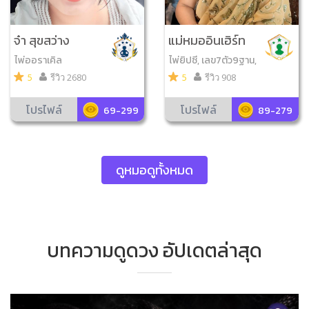
จ๋า สุขสว่าง
แม่หมออินเฮิร์ท
ไพ่ออราเคิล
ไพ่ยิปซี, เลข7ตัว9ฐาน,
ไพ่ออราเคิล, ดูหินสี, ไ
5
รีวิว 2680
5
รีวิว 908
พ่โชคดีมีสุข, ไพ่ความรั
ก, ไพ่ญาณ ณ โลก
โปรไฟล์
โปรไฟล์
69-299
89-279
ดูหมอดูทั้งหมด
บทความดูดวง อัปเดตล่าสุด