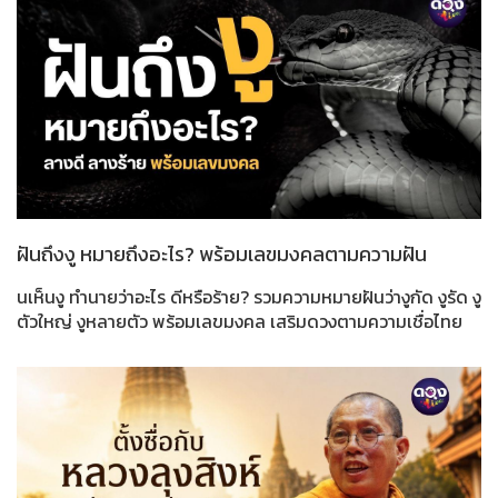
ฝันถึงงู หมายถึงอะไร? พร้อมเลขมงคลตามความฝัน
นเห็นงู ทำนายว่าอะไร ดีหรือร้าย? รวมความหมายฝันว่างูกัด งูรัด งู
ตัวใหญ่ งูหลายตัว พร้อมเลขมงคล เสริมดวงตามความเชื่อไทย