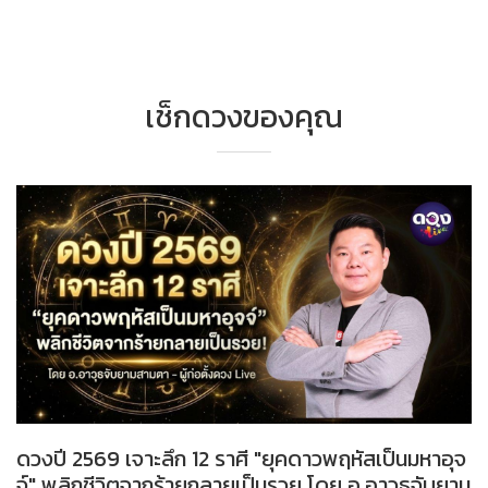
เช็กดวงของคุณ
ดวงปี 2569 เจาะลึก 12 ราศี "ยุคดาวพฤหัสเป็นมหาอุจ
จ์" พลิกชีวิตจากร้ายกลายเป็นรวย โดย อ.อาวุธจับยาม