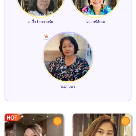
อ.อิ๋ว ไขความรัก
โอม ศรีชัยยะ
อ.อุทุมพร