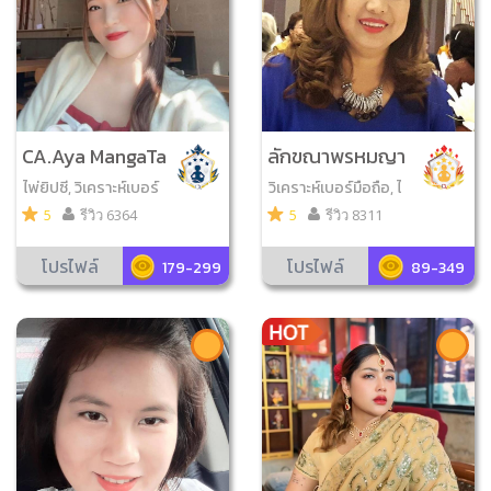
CA.Aya MangaTa
ลักขณาพรหมญา
rot
ณ
ไพ่ยิปซี, วิเคราะห์เบอร์
วิเคราะห์เบอร์มือถือ, ไ
มือถือ, ไพ่ออราเคิล, ไพ่
พ่พรหมญาณ, ดูฤกษ์ม
5
รีวิว 6364
5
รีวิว 8311
ป๊อก, ไพ่เลอนอร์มองด
งคล, ดูเลขมงคล
์, ศาสตร์เสี่ยงทาย, ไ
โปรไฟล์
โปรไฟล์
179-299
89-349
พ่โชคดีมีสุข, ดูเลขมงค
ล, ไพ่นาคราช, ไพ่ความ
รัก, ไพ่กรีก, ไพ่ตรีโลกา,
ไพ่วจนะ​สุภาษิต​ , ไพ่ญา
ณ ณ โลก, ไพ่กาลีมหาม
ายา, ไพ่ขลัง, ไพ่เรือนคุ
ณหลวง, ไพ่จุติ