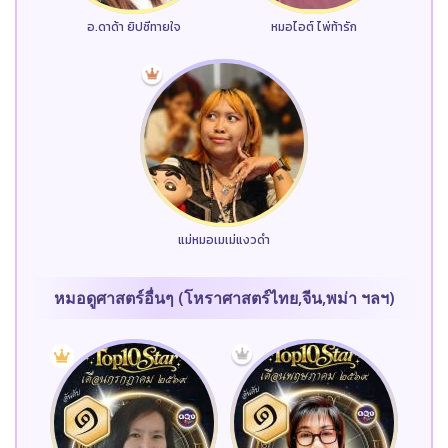
อ.ดาด้า ยิปซีทายใจ
หมอไอต์ ไพ่ท้ารัก
แม่หมอเมเม่แงวดำ
หมอดูศาสตร์อื่นๆ (โหราศาสตร์ไทย,จีน,พม่า ฯลฯ)