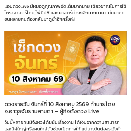
แอปดวงLive มีหมอดูคุณภาพจัดเต็มมากมาย เชี่ยวชาญในการใช้
โหราศาสตร์ไทย,ไพ่ยิปซี และ ศาสตร์ต่างๆอีกมากมาย แม่นมากๆ
จนหลายคนต้องกลับมาดูซ้ำอีกครั้งค่ะ!
ดวงรายวัน จันทร์ที่ 10 สิงหาคม 2569 ทำนายโดย
อ.อาวุธจับยามสามตา – ผู้ก่อตั้งดวง Live
วันนี้หลายคนมีจังหวะได้ขยับเรื่องงาน ได้เงินจากความสามารถ
และมีผู้ใหญ่หรือคนใกล้ตัวช่วยเปิดทางให้ แต่บางวันต้องระวังคำ