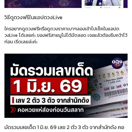
วิธีดูดวงฟรีในแอปดวงLive
ใครอยากดูดวงฟรีหรือดูดวงราคาเบาๆลองเข้าไปเช็คในแอปด
วงLive ได้เลยค่ะ ของฟรีสายมูไม่ได้มีตลอด เจอแล้วต้องรีบคว้าไว้
ก่อน เริ่ดเลยล่ะค่ะ
มัดรวมเลขเด็ด 1 มิ.ย. 69 เลข 2 ตัว 3 ตัว จากสำนักดัง คอ