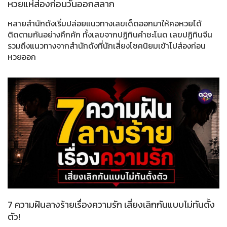
หวยแห่ส่องก่อนวันออกสลาก
หลายสำนักดังเริ่มปล่อยแนวทางเลขเด็ดออกมาให้คอหวยได้
ติดตามกันอย่างคึกคัก ทั้งเลขจากปฏิทินคำชะโนด เลขปฏิทินจีน
รวมถึงแนวทางจากสำนักดังที่นักเสี่ยงโชคนิยมเข้าไปส่องก่อน
หวยออก
7 ความฝันลางร้ายเรื่องความรัก เสี่ยงเลิกกันแบบไม่ทันตั้ง
ตัว!