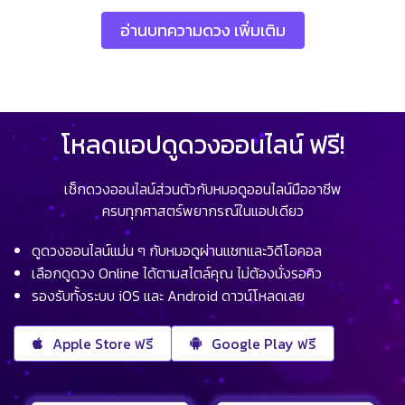
อ่านบทความดวง เพิ่มเติม
โหลดแอปดูดวงออนไลน์ ฟรี!
เช็กดวงออนไลน์ส่วนตัวกับหมอดูออนไลน์มืออาชีพ
ครบทุกศาสตร์พยากรณ์ในแอปเดียว
ดูดวงออนไลน์แม่น ๆ กับหมอดูผ่านแชทและวิดีโอคอล
เลือกดูดวง Online ได้ตามสไตล์คุณ ไม่ต้องนั่งรอคิว
รองรับทั้งระบบ iOS และ Android ดาวน์โหลดเลย
Apple Store ฟรี
Google Play ฟรี