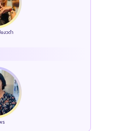
ม่แงวดำ
มพร