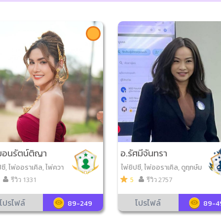
หมอนรัตน์ติญา
อ.รัศมีจันทรา
ปซี, ไพ่ออราเคิล, ไพ่ควา
ไพ่ยิปซี, ไพ่ออราเคิล, ดูฤกษ์ม
 ไพ่ขลัง
งคล, ไพ่ความรัก, ตั้งชื่อมงค
รีวิว 1331
5
รีวิว 2757
ล, โหราศาสตร์ดาวสากล
โปรไฟล์
โปรไฟล์
89-249
89-4