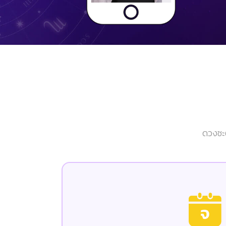
ดวงชะต