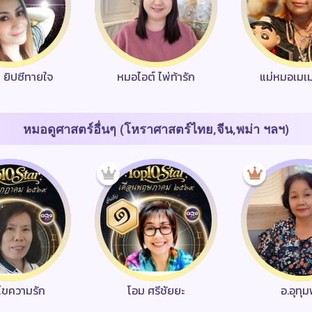
า ยิปซีทายใจ
หมอไอต์ ไพ่ท้ารัก
แม่หมอเมเ
หมอดูศาสตร์อื่นๆ (โหราศาสตร์ไทย,จีน,พม่า ฯลฯ)
ว ไขความรัก
โอม ศรีชัยยะ
อ.อุทุ