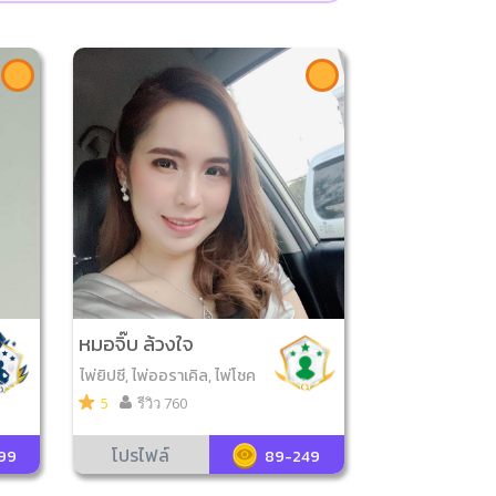
หมอจิ๊บ ล้วงใจ
ไพ่ยิปซี, ไพ่ออราเคิล, ไพ่โชค
ดีมีสุข, ไพ่ขลัง
5
รีวิว 760
โปรไฟล์
99
89-249