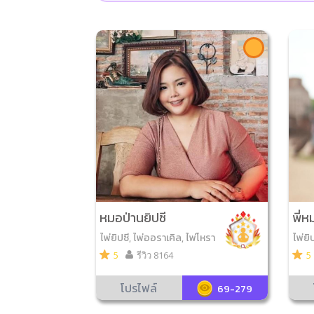
หมอป่านยิปซี
พี่
ไพ่ยิปซี, ไพ่ออราเคิล, ไพ่โหรา
ไพ่ยิ
ศาสตร์, ศาสตร์เสี่ยงทาย, ไพ่
มรัก,
5
รีวิว 8164
5
โชคดีมีสุข, ไพ่พระราหู, ไพ่นา
คราช, ไพ่ความรัก, ไพ่สามก๊ก
โปรไฟล์
69-279