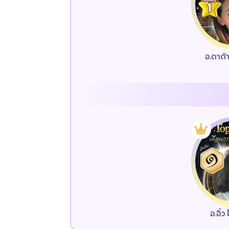
อ.ดาด้
อ.อิ๋