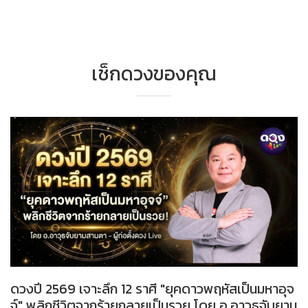
เช็กดวงของคุณ
ดวงปี 2569 เจาะลึก 12 ราศี "ยุคดาวพฤหัสเป็นมหาอุจ
จ์" พลิกชีวิตจากร้ายกลายเป็นรวย โดย อ.อาวุธจับยาม