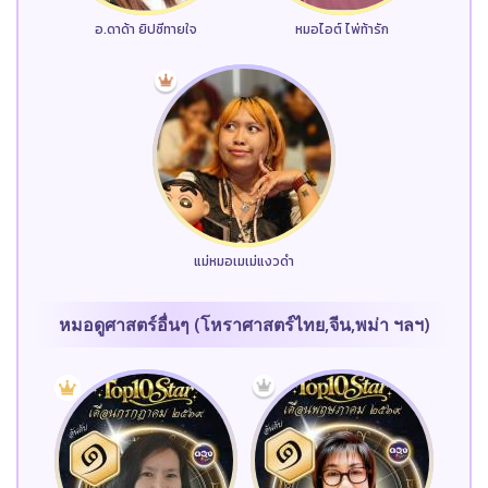
อ.ดาด้า ยิปซีทายใจ
หมอไอต์ ไพ่ท้ารัก
แม่หมอเมเม่แงวดำ
หมอดูศาสตร์อื่นๆ (โหราศาสตร์ไทย,จีน,พม่า ฯลฯ)