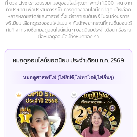
ที่ ดวง Live เรารวบรวมหมอดูออนไลน์คุณภาพกว่า 1,000+ คน จาก
ทั่วประเทศ เพื่อประสบการณ์ในการดูดวงออนไลน์ที่ดีที่สุด มีให้เลือก
หลากหลายสไตล์และศาสตร์ ตั้งแต่ราคาเริ่มต้นฟรี ไปจนถึงบริการ
พรีเมียม เลือกดูดวงออนไลน์แม่น ๆ กับนักพยากรณ์ที่คุณชื่นชอบได้
ทันที จากรายชื่อหมอดูออนไลน์แม่น ๆ ยอดนิยมประจำเดือน หรือราย
ชื่อหมอดูออนไลน์ทั้งหมดของเรา
หมอดูออนไลน์ยอดนิยม ประจำเดือน ก.ค. 2569
หมอดูศาสตร์ไพ่ (ไพ่ยิปซี,ไพ่ทาโรต์,ไพ่อื่นๆ)