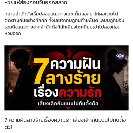
หวยแห่ส่องก่อนวันออกสลาก
หลายสำนักดังเริ่มปล่อยแนวทางเลขเด็ดออกมาให้คอหวยได้
ติดตามกันอย่างคึกคัก ทั้งเลขจากปฏิทินคำชะโนด เลขปฏิทินจีน
รวมถึงแนวทางจากสำนักดังที่นักเสี่ยงโชคนิยมเข้าไปส่องก่อน
หวยออก
7 ความฝันลางร้ายเรื่องความรัก เสี่ยงเลิกกันแบบไม่ทันตั้ง
ตัว!