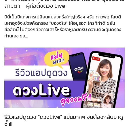
สามตา – ผู้ก่อตั้งดวง Live
ปีนี้เป็นปีแห่งการเปลี่ยนแปลงครั้งใหญ่จริงๆ ครับ ดาวพฤหัสบดี
มหาอุจจ์จะช่วยคัดกรอง "ของจริง" ให้อยู่รอด ใครที่ทำดี ขยัน
ซื่อสัตย์ ไม่ต้องกลัวดาวเสาร์หรือราหูเลยครับ ความดีจะคุ้มครอง
ท่านเอง ขอ...
รีวิวแอปดูดวง "ดวงLive" แม่นมากๆ จนต้องกลับมาดู
ซ้ำ!!