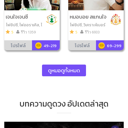
เจนใจเจนซี
หมอบอย สแกนใจ
ไพ่ยิปซี, ไพ่ออราเคิล, ไ
ไพ่ยิปซี, วิเคราะห์เบอร์
พ่ป๊อก
มือถือ, ไพ่ออราเคิล, จั
5
รีวิว 1359
5
รีวิว 6933
บยามสามตา, โดมิโน่เสี่
ยงทาย, ลูกเต๋าออราเคิ
โปรไฟล์
โปรไฟล์
49-219
69-299
ล, เลข7ตัว4ฐาน, ดูเลข
มงคล, ไพ่ความรัก, ไพ่ว
จนะ​สุภาษิต​ , ไพ่ขลัง, ก
ราฟชีวิต
ดูหมอดูทั้งหมด
บทความดูดวง อัปเดตล่าสุด