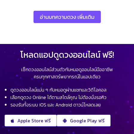
อ่านบทความดวง เพิ่มเติม
โหลดแอปดูดวงออนไลน์ ฟรี!
เช็กดวงออนไลน์ส่วนตัวกับหมอดูออนไลน์มืออาชีพ
ครบทุกศาสตร์พยากรณ์ในแอปเดียว
ดูดวงออนไลน์แม่น ๆ กับหมอดูผ่านแชทและวิดีโอคอล
เลือกดูดวง Online ได้ตามสไตล์คุณ ไม่ต้องนั่งรอคิว
รองรับทั้งระบบ iOS และ Android ดาวน์โหลดเลย
Apple Store ฟรี
Google Play ฟรี