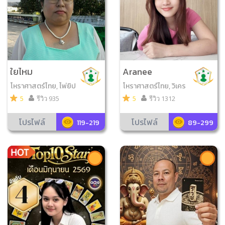
ใยไหม
Aranee
โหราศาสตร์ไทย, ไพ่ยิป
โหราศาสตร์ไทย, วิเคร
ซี, เลข7ตัว9ฐาน, วิเคร
าะห์เบอร์มือถือ, ไพ่พรห
5
รีวิว 935
5
รีวิว 1312
าะห์เบอร์มือถือ, ไพ่ออร
มญาณ, ดูฤกษ์มงคล
าเคิล, ลูกเต๋าออราเคิล,
โปรไฟล์
โปรไฟล์
119-219
89-299
เพนดูลัม, โหรทายหนู