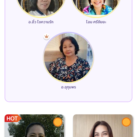
อ.อิ๋ว ไขความรัก
โอม ศรีชัยยะ
อ.อุทุมพร