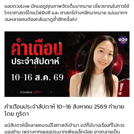
แอปดวงLive มีหมอดูคุณภาพจัดเต็มมากมาย เชี่ยวชาญในการใช้
โหราศาสตร์ไทย,ไพ่ยิปซี และ ศาสตร์ต่างๆอีกมากมาย แม่นมากๆ
จนหลายคนต้องกลับมาดูซ้ำอีกครั้งค่ะ!
คำเตือนประจำสัปดาห์ 10–16 สิงหาคม 2569 ทำนาย
โดย ภูริดา
แม้สัปดาห์นี้หลายคนจะมีโอกาสดีเข้ามา แต่ก็มีบางเรื่องที่ไม่ควร
มองข้าม เพราะหากเผลอประมาทเพียงเล็กน้อย อาจกลายเป็น