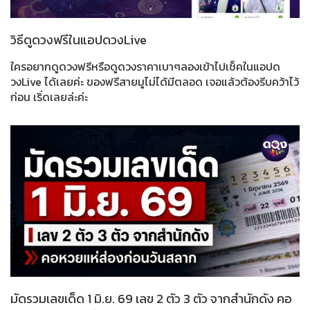
วิธีดูดวงฟรีในแอปดวงLive
ใครอยากดูดวงฟรีหรือดูดวงราคาเบาๆลองเข้าไปเช็คในแอปด
วงLive ได้เลยค่ะ ของฟรีสายมูไม่ได้มีตลอด เจอแล้วต้องรีบคว้าไว้
ก่อน เริ่ดเลยล่ะค่ะ
มัดรวมเลขเด็ด 1 มิ.ย. 69 เลข 2 ตัว 3 ตัว จากสำนักดัง คอ