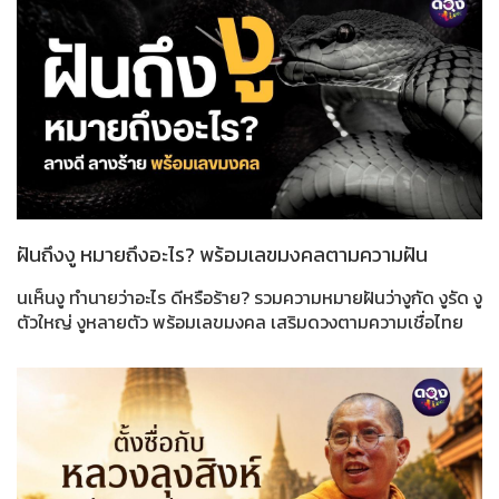
ฝันถึงงู หมายถึงอะไร? พร้อมเลขมงคลตามความฝัน
นเห็นงู ทำนายว่าอะไร ดีหรือร้าย? รวมความหมายฝันว่างูกัด งูรัด งู
ตัวใหญ่ งูหลายตัว พร้อมเลขมงคล เสริมดวงตามความเชื่อไทย