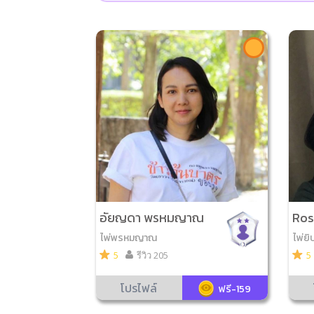
อัยญดา พรหมญาณ
Ros
ไพ่พรหมญาณ
ไพ่ยิ
มรัก
5
รีวิว 205
5
โปรไฟล์
ฟรี-159