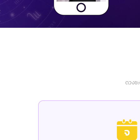
ดวงชะต