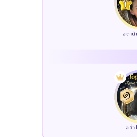
อ.ดาด้
อ.อิ๋