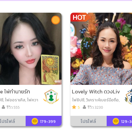
e ไพ่ทำนายรัก
Lovely Witch ดวงLiv
e
ปซี, ไพ่ออราเคิล, ไพ่ควา
ไพ่ยิปซี, วิเคราะห์เบอร์มือถือ,
ไพ่ออราเคิล, ไพ่โชคดีมีสุข, ไ
รีวิว 555
5
รีวิว 3230
พ่ความรัก, ไพ่ญาณ ณ โลก, ไ
พ่กาลีมหามายา, ไพ่ขลัง
โปรไฟล์
โปรไฟล์
179-399
129-