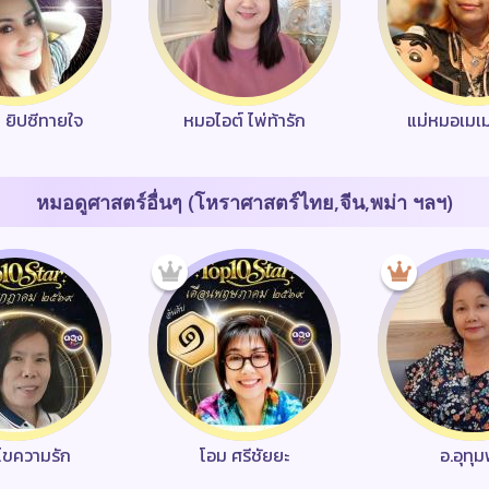
า ยิปซีทายใจ
หมอไอต์ ไพ่ท้ารัก
แม่หมอเมเ
หมอดูศาสตร์อื่นๆ (โหราศาสตร์ไทย,จีน,พม่า ฯลฯ)
ว ไขความรัก
โอม ศรีชัยยะ
อ.อุทุ