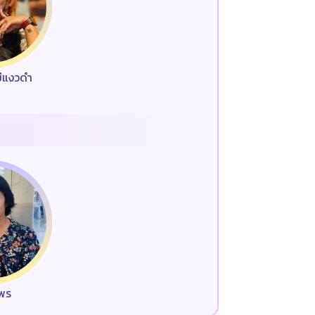
ม่แงวดำ
มพร