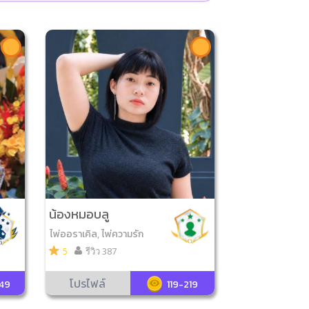
น้องหมอบลู
ไพ่ออราเคิล, ไพ่ความรัก
5
รีวิว 387
โปรไฟล์
349
119-219