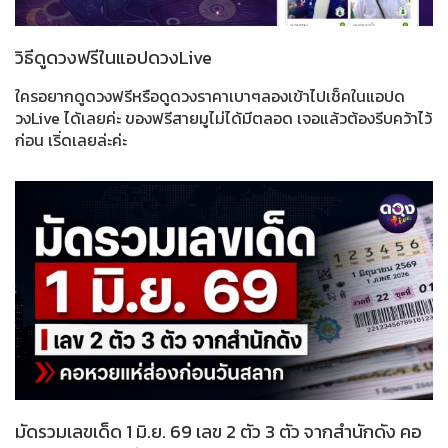
วิธีดูดวงฟรีในแอปดวงLive
ใครอยากดูดวงฟรีหรือดูดวงราคาเบาๆลองเข้าไปเช็คในแอปด
วงLive ได้เลยค่ะ ของฟรีสายมูไม่ได้มีตลอด เจอแล้วต้องรีบคว้าไว้
ก่อน เริ่ดเลยล่ะค่ะ
มัดรวมเลขเด็ด 1 มิ.ย. 69 เลข 2 ตัว 3 ตัว จากสำนักดัง คอ