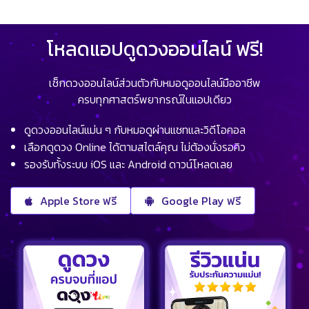
โหลดแอปดูดวงออนไลน์ ฟรี!
เช็กดวงออนไลน์ส่วนตัวกับหมอดูออนไลน์มืออาชีพ
ครบทุกศาสตร์พยากรณ์ในแอปเดียว
ดูดวงออนไลน์แม่น ๆ กับหมอดูผ่านแชทและวิดีโอคอล
เลือกดูดวง Online ได้ตามสไตล์คุณ ไม่ต้องนั่งรอคิว
รองรับทั้งระบบ iOS และ Android ดาวน์โหลดเลย
Apple Store ฟรี
Google Play ฟรี