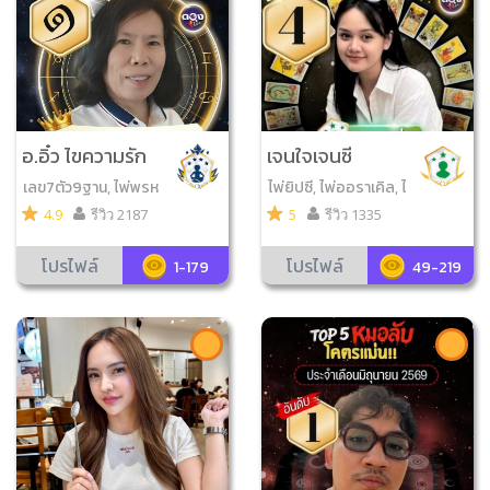
อ.อิ๋ว ไขความรัก
เจนใจเจนซี
เลข7ตัว9ฐาน, ไพ่พรห
ไพ่ยิปซี, ไพ่ออราเคิล, ไ
มญาณ, กราฟชีวิต
พ่ป๊อก
4.9
รีวิว 2187
5
รีวิว 1335
โปรไฟล์
โปรไฟล์
1-179
49-219