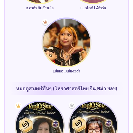
อ.ดาด้า ยิปซีทายใจ
หมอไอต์ ไพ่ท้ารัก
แม่หมอเมเม่แงวดำ
หมอดูศาสตร์อื่นๆ (โหราศาสตร์ไทย,จีน,พม่า ฯลฯ)