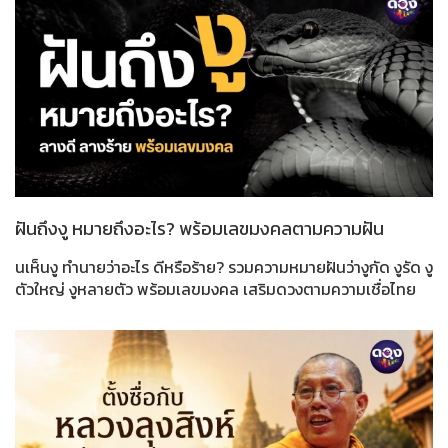
ฝันถึงงู หมายถึงอะไร? พร้อมเลขมงคลตามความฝัน
นเห็นงู ทำนายว่าอะไร ดีหรือร้าย? รวมความหมายฝันว่างูกัด งูรัด งู
ตัวใหญ่ งูหลายตัว พร้อมเลขมงคล เสริมดวงตามความเชื่อไทย