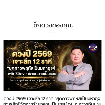
เช็กดวงของคุณ
ดวงปี 2569 เจาะลึก 12 ราศี "ยุคดาวพฤหัสเป็นมหาอุจ
จ์" พลิกชีวิตจากร้ายกลายเป็นรวย โดย อ.อาวุธจับยาม