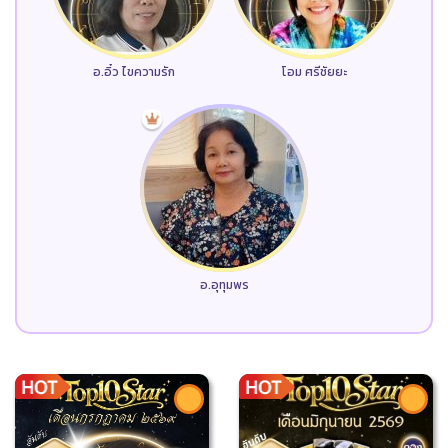
อ.อิ๋ว ไขความรัก
โอม ศรีชัยยะ
อ.อุทุมพร