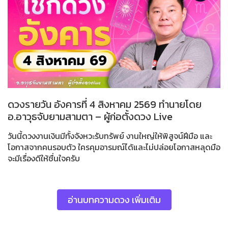
ดวงรายวัน อังคารที่ 4 สิงหาคม 2569 ทำนายโดย
อ.อาวุธจับยามสามตา – ผู้ก่อตั้งดวง Live
วันนี้ดวงงานเงินมีทั้งจังหวะรับทรัพย์ งานใหญ่ให้พิสูจน์ฝีมือ และ
โอกาสจากคนรอบตัว ใครคุมอารมณ์ได้และไม่ปล่อยโอกาสหลุดมือ
จะมีเรื่องดีให้ชื่นใจครับ
อ่านบทความดวง เพิ่มเติม