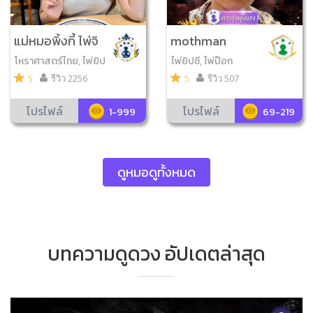
แม่หมอพิ้งกี้ ไพ่จิ
mothman
ตสัมผัส
โหราศาสตร์ไทย, ไพ่ยิป
ไพ่ยิปซี, ไพ่ป๊อก
ซี, วิเคราะห์เบอร์มือถือ,
5
รีวิว 2256
5
รีวิว 507
ไพ่ออราเคิล, ไพ่ความรั
ก
โปรไฟล์
โปรไฟล์
1-999
69-219
ดูหมอดูทั้งหมด
บทความดูดวง อัปเดตล่าสุด