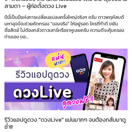
สามตา – ผู้ก่อตั้งดวง Live
ปีนี้เป็นปีแห่งการเปลี่ยนแปลงครั้งใหญ่จริงๆ ครับ ดาวพฤหัสบดี
มหาอุจจ์จะช่วยคัดกรอง "ของจริง" ให้อยู่รอด ใครที่ทำดี ขยัน
ซื่อสัตย์ ไม่ต้องกลัวดาวเสาร์หรือราหูเลยครับ ความดีจะคุ้มครอง
ท่านเอง ขอ...
รีวิวแอปดูดวง "ดวงLive" แม่นมากๆ จนต้องกลับมาดู
ซ้ำ!!