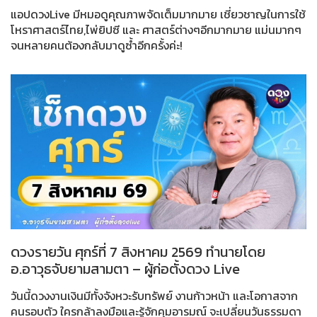
แอปดวงLive มีหมอดูคุณภาพจัดเต็มมากมาย เชี่ยวชาญในการใช้
โหราศาสตร์ไทย,ไพ่ยิปซี และ ศาสตร์ต่างๆอีกมากมาย แม่นมากๆ
จนหลายคนต้องกลับมาดูซ้ำอีกครั้งค่ะ!
ดวงรายวัน ศุกร์ที่ 7 สิงหาคม 2569 ทำนายโดย
อ.อาวุธจับยามสามตา – ผู้ก่อตั้งดวง Live
วันนี้ดวงงานเงินมีทั้งจังหวะรับทรัพย์ งานก้าวหน้า และโอกาสจาก
คนรอบตัว ใครกล้าลงมือและรู้จักคุมอารมณ์ จะเปลี่ยนวันธรรมดา