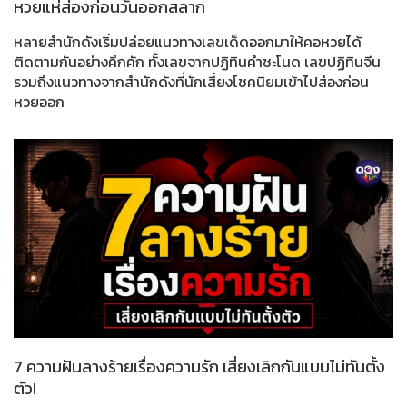
หวยแห่ส่องก่อนวันออกสลาก
หลายสำนักดังเริ่มปล่อยแนวทางเลขเด็ดออกมาให้คอหวยได้
ติดตามกันอย่างคึกคัก ทั้งเลขจากปฏิทินคำชะโนด เลขปฏิทินจีน
รวมถึงแนวทางจากสำนักดังที่นักเสี่ยงโชคนิยมเข้าไปส่องก่อน
หวยออก
7 ความฝันลางร้ายเรื่องความรัก เสี่ยงเลิกกันแบบไม่ทันตั้ง
ตัว!